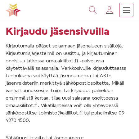
Vieritä
sisältöön
Kirjaudu jäsensivuilla
Kirjautumalla pääset selaamaan jäsenalueen sisältöjä.
Kirjautumisjärjestelmä on uusittu, ja kirjautuminen
onnistuu jatkossa oma.akiliitot.fi -palvelussa
käytettävällä salasanalla. Verkkosivuille kirjauduttaessa
tunnuksena voi käyttää jäsennumeroa tai AKIn
jäsenrekisteriin merkittyä sähköpostiosoitetta. Mikäli
vanha tunnuksesi ei toimi tai kirjaudut palveluun
ensimmäistä kertaa, tilaa uusi salasana osoitteessa
oma.akiliitot.fi. Vikatilanteissa voit olla yhteydessä
sähköpostitse toimisto@akiliitot.fi tai puhelimitse 09
4270 1500.
Sähköpostiosoite tai jäsennumero: