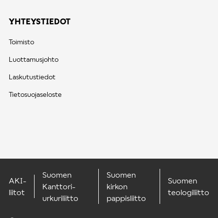
YHTEYSTIEDOT
Toimisto
Luottamusjohto
Laskutustiedot
Tietosuojaseloste
Suomen
Suomen
AKI-
Suomen
Kanttori-
kirkon
liitot
teologiliitto
urkuriliitto
pappisliitto