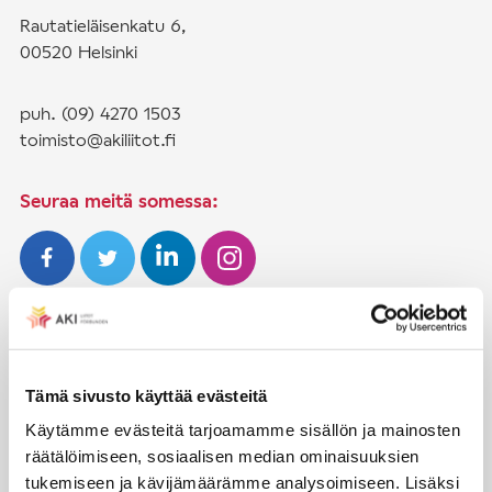
Rautatieläisenkatu 6,
00520 Helsinki
puh. (09) 4270 1503
toimisto@akiliitot.fi
Seuraa meitä somessa:
JÄSENYYS
Henkilöjäsenyys
Tämä sivusto käyttää evästeitä
Liittojäsenyys
Käytämme evästeitä tarjoamamme sisällön ja mainosten
räätälöimiseen, sosiaalisen median ominaisuuksien
Jäsenmaksujen työnantajaperintä
tukemiseen ja kävijämäärämme analysoimiseen. Lisäksi