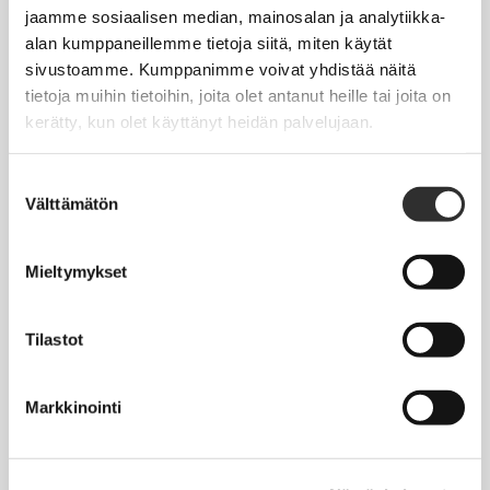
Jäsentietojen päivittäminen
jaamme sosiaalisen median, mainosalan ja analytiikka-
alan kumppaneillemme tietoja siitä, miten käytät
Matkalaskut
sivustoamme. Kumppanimme voivat yhdistää näitä
tietoja muihin tietoihin, joita olet antanut heille tai joita on
kerätty, kun olet käyttänyt heidän palvelujaan.
AJANKOHTAISTA
Tapahtumakalenteri
Suostumuksen
Välttämätön
valinta
Uutiset
Blogit
Mieltymykset
Crux-lehti
Tilastot
JOBI
Markkinointi
TYÖELÄMÄOPAS
Työnhaku