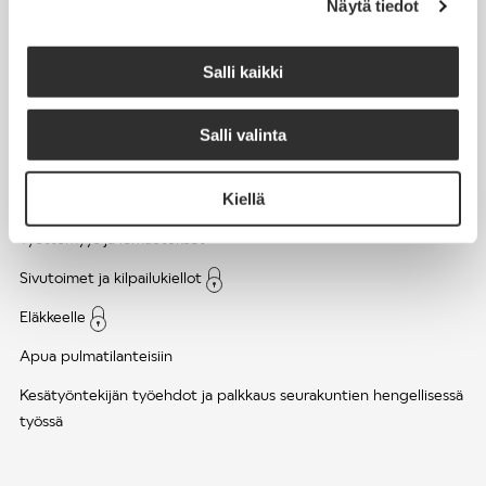
Näytä tiedot
Työsuhde ja virkasuhde
KirVESTES 2025-2028, KJTES sekä muut työ- ja
Salli kaikki
virkaehtosopimukset
Palkkaus
Salli valinta
Työaika
Kiellä
Työhyvinvointi ja työsuojelu
Työttömyys ja lomautukset
Sivutoimet ja kilpailukiellot
Eläkkeelle
Apua pulmatilanteisiin
Kesätyöntekijän työehdot ja palkkaus seurakuntien hengellisessä
työssä