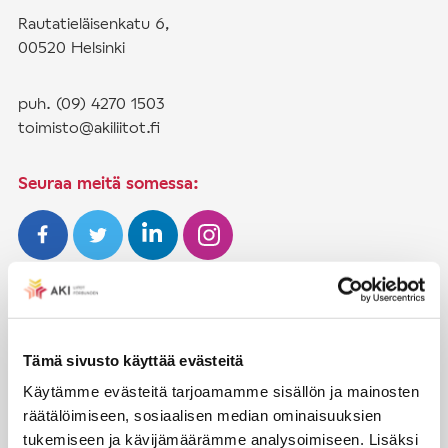
Rautatieläisenkatu 6,
00520 Helsinki
puh. (09) 4270 1503
toimisto@akiliitot.fi
Seuraa meitä somessa:
JÄSENYYS
Henkilöjäsenyys
Tämä sivusto käyttää evästeitä
Liittojäsenyys
Käytämme evästeitä tarjoamamme sisällön ja mainosten
räätälöimiseen, sosiaalisen median ominaisuuksien
Jäsenmaksujen työnantajaperintä
tukemiseen ja kävijämäärämme analysoimiseen. Lisäksi