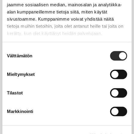
Jäsentietojen päivittäminen
jaamme sosiaalisen median, mainosalan ja analytiikka-
alan kumppaneillemme tietoja siitä, miten käytät
Matkalaskut
sivustoamme. Kumppanimme voivat yhdistää näitä
tietoja muihin tietoihin, joita olet antanut heille tai joita on
kerätty, kun olet käyttänyt heidän palvelujaan.
AJANKOHTAISTA
Tapahtumakalenteri
Suostumuksen
Välttämätön
valinta
Uutiset
Blogit
Mieltymykset
Crux-lehti
Tilastot
JOBI
Markkinointi
TYÖELÄMÄOPAS
Työnhaku