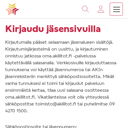
Vieritä
sisältöön
Kirjaudu jäsensivuilla
Kirjautumalla pääset selaamaan jäsenalueen sisältöjä.
Kirjautumisjärjestelmä on uusittu, ja kirjautuminen
onnistuu jatkossa oma.akiliitot.fi -palvelussa
käytettävällä salasanalla. Verkkosivuille kirjauduttaessa
tunnuksena voi käyttää jäsennumeroa tai AKIn
jäsenrekisteriin merkittyä sähköpostiosoitetta. Mikäli
vanha tunnuksesi ei toimi tai kirjaudut palveluun
ensimmäistä kertaa, tilaa uusi salasana osoitteessa
oma.akiliitot.fi. Vikatilanteissa voit olla yhteydessä
sähköpostitse toimisto@akiliitot.fi tai puhelimitse 09
4270 1500.
Sähköpostiosoite tai jäsennumero: