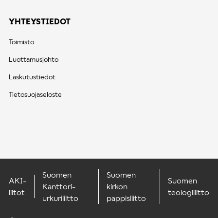
YHTEYSTIEDOT
Toimisto
Luottamusjohto
Laskutustiedot
Tietosuojaseloste
Suomen
Suomen
AKI-
Suomen
Kanttori-
kirkon
liitot
teologiliitto
urkuriliitto
pappisliitto