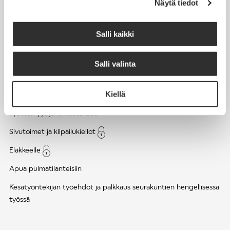
Näytä tiedot
Työsuhde ja virkasuhde
KirVESTES 2025-2028, KJTES sekä muut työ- ja
Salli kaikki
virkaehtosopimukset
Palkkaus
Salli valinta
Työaika
Kiellä
Työhyvinvointi ja työsuojelu
Työttömyys ja lomautukset
Sivutoimet ja kilpailukiellot
Eläkkeelle
Apua pulmatilanteisiin
Kesätyöntekijän työehdot ja palkkaus seurakuntien hengellisessä
työssä