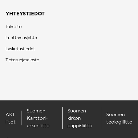
YHTEYSTIEDOT
Toimisto
Luottamusjohto
Laskutustiedot
Tietosuojaseloste
Suomen
Suomen
AKI-
Suomen
Kanttori-
kirkon
liitot
teologiliitto
urkuriliitto
pappisliitto