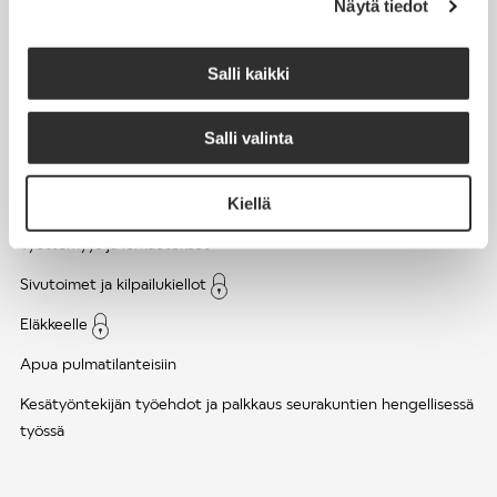
Näytä tiedot
Työsuhde ja virkasuhde
KirVESTES 2025-2028, KJTES sekä muut työ- ja
Salli kaikki
virkaehtosopimukset
Palkkaus
Salli valinta
Työaika
Kiellä
Työhyvinvointi ja työsuojelu
Työttömyys ja lomautukset
Sivutoimet ja kilpailukiellot
Eläkkeelle
Apua pulmatilanteisiin
Kesätyöntekijän työehdot ja palkkaus seurakuntien hengellisessä
työssä