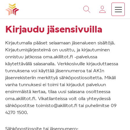
Vieritä
sisältöön
Kirjaudu jäsensivuilla
Kirjautumalla pääset selaamaan jäsenalueen sisältöjä.
Kirjautumisjärjestelmä on uusittu, ja kirjautuminen
onnistuu jatkossa oma.akiliitot.fi -palvelussa
käytettävällä salasanalla. Verkkosivuille kirjauduttaessa
tunnuksena voi käyttää jäsennumeroa tai AKIn
jäsenrekisteriin merkittyä sähköpostiosoitetta. Mikäli
vanha tunnuksesi ei toimi tai kirjaudut palveluun
ensimmäistä kertaa, tilaa uusi salasana osoitteessa
oma.akiliitot.fi. Vikatilanteissa voit olla yhteydessä
sähköpostitse toimisto@akiliitot.fi tai puhelimitse 09
4270 1500.
Sähköpostiosoite tai jäsennumero: