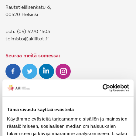
Rautatieläisenkatu 6,
00520 Helsinki
puh. (09) 4270 1503
toimisto@akiliitot.fi
Seuraa meitä somessa:
JÄSENYYS
Henkilöjäsenyys
Tämä sivusto käyttää evästeitä
Liittojäsenyys
Käytämme evästeitä tarjoamamme sisällön ja mainosten
räätälöimiseen, sosiaalisen median ominaisuuksien
Jäsenmaksujen työnantajaperintä
tukemiseen ja kävijämäärämme analysoimiseen. Lisäksi