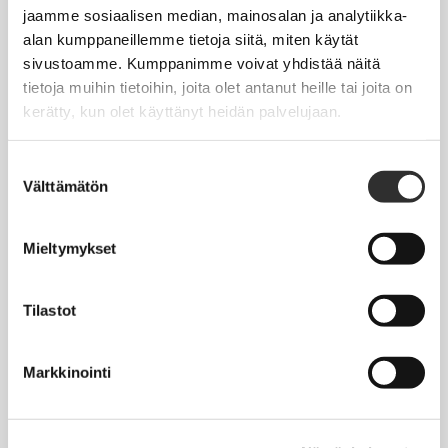
Jäsentietojen päivittäminen
jaamme sosiaalisen median, mainosalan ja analytiikka-
alan kumppaneillemme tietoja siitä, miten käytät
Matkalaskut
sivustoamme. Kumppanimme voivat yhdistää näitä
tietoja muihin tietoihin, joita olet antanut heille tai joita on
kerätty, kun olet käyttänyt heidän palvelujaan.
AJANKOHTAISTA
Tapahtumakalenteri
Suostumuksen
Välttämätön
valinta
Uutiset
Blogit
Mieltymykset
Crux-lehti
Tilastot
JOBI
Markkinointi
TYÖELÄMÄOPAS
Työnhaku