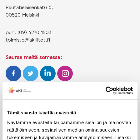
Rautatieläisenkatu 6,
00520 Helsinki
puh. (09) 4270 1503
toimisto@akiliitot.fi
Seuraa meitä somessa:
JÄSENYYS
Henkilöjäsenyys
Tämä sivusto käyttää evästeitä
Liittojäsenyys
Käytämme evästeitä tarjoamamme sisällön ja mainosten
räätälöimiseen, sosiaalisen median ominaisuuksien
Jäsenmaksujen työnantajaperintä
tukemiseen ja kävijämäärämme analysoimiseen. Lisäksi