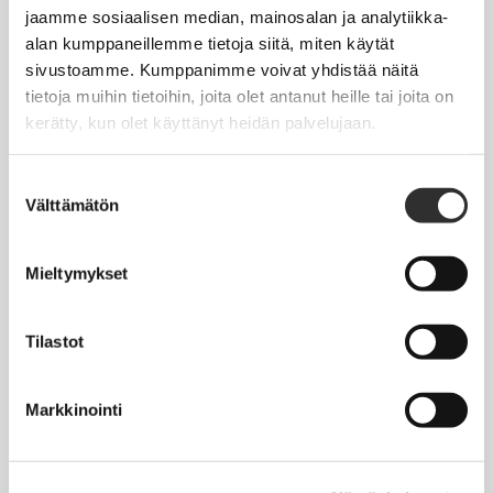
Jäsentietojen päivittäminen
jaamme sosiaalisen median, mainosalan ja analytiikka-
alan kumppaneillemme tietoja siitä, miten käytät
Matkalaskut
sivustoamme. Kumppanimme voivat yhdistää näitä
tietoja muihin tietoihin, joita olet antanut heille tai joita on
kerätty, kun olet käyttänyt heidän palvelujaan.
AJANKOHTAISTA
Tapahtumakalenteri
Suostumuksen
Välttämätön
valinta
Uutiset
Blogit
Mieltymykset
Crux-lehti
Tilastot
JOBI
Markkinointi
TYÖELÄMÄOPAS
Työnhaku