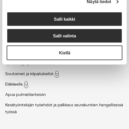
Näytä tiedot
Työsuhde ja virkasuhde
KirVESTES 2025-2028, KJTES sekä muut työ- ja
Salli kaikki
virkaehtosopimukset
Palkkaus
Salli valinta
Työaika
Kiellä
Työhyvinvointi ja työsuojelu
Työttömyys ja lomautukset
Sivutoimet ja kilpailukiellot
Eläkkeelle
Apua pulmatilanteisiin
Kesätyöntekijän työehdot ja palkkaus seurakuntien hengellisessä
työssä