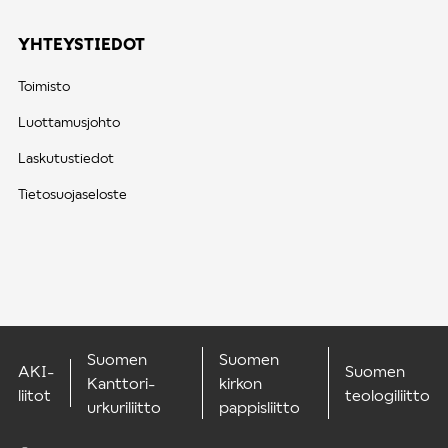
YHTEYSTIEDOT
Toimisto
Luottamusjohto
Laskutustiedot
Tietosuojaseloste
Suomen
Suomen
AKI-
Suomen
Kanttori-
kirkon
liitot
teologiliitto
urkuriliitto
pappisliitto