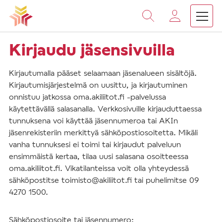
Vieritä
sisältöön
Kirjaudu jäsensivuilla
Kirjautumalla pääset selaamaan jäsenalueen sisältöjä.
Kirjautumisjärjestelmä on uusittu, ja kirjautuminen
onnistuu jatkossa oma.akiliitot.fi -palvelussa
käytettävällä salasanalla. Verkkosivuille kirjauduttaessa
tunnuksena voi käyttää jäsennumeroa tai AKIn
jäsenrekisteriin merkittyä sähköpostiosoitetta. Mikäli
vanha tunnuksesi ei toimi tai kirjaudut palveluun
ensimmäistä kertaa, tilaa uusi salasana osoitteessa
oma.akiliitot.fi. Vikatilanteissa voit olla yhteydessä
sähköpostitse toimisto@akiliitot.fi tai puhelimitse 09
4270 1500.
Sähköpostiosoite tai jäsennumero: