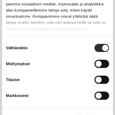
Jäsentietojen päivittäminen
jaamme sosiaalisen median, mainosalan ja analytiikka-
alan kumppaneillemme tietoja siitä, miten käytät
Matkalaskut
sivustoamme. Kumppanimme voivat yhdistää näitä
tietoja muihin tietoihin, joita olet antanut heille tai joita on
kerätty, kun olet käyttänyt heidän palvelujaan.
AJANKOHTAISTA
Tapahtumakalenteri
Suostumuksen
Välttämätön
valinta
Uutiset
Blogit
Mieltymykset
Crux-lehti
Tilastot
JOBI
Markkinointi
TYÖELÄMÄOPAS
Työnhaku