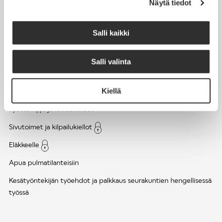
Näytä tiedot
Työsuhde ja virkasuhde
KirVESTES 2025-2028, KJTES sekä muut työ- ja
Salli kaikki
virkaehtosopimukset
Palkkaus
Salli valinta
Työaika
Kiellä
Työhyvinvointi ja työsuojelu
Työttömyys ja lomautukset
Sivutoimet ja kilpailukiellot
Eläkkeelle
Apua pulmatilanteisiin
Kesätyöntekijän työehdot ja palkkaus seurakuntien hengellisessä
työssä