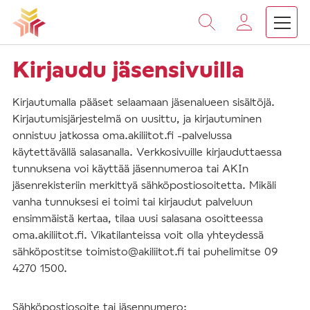
Vieritä
sisältöön
Kirjaudu jäsensivuilla
Kirjautumalla pääset selaamaan jäsenalueen sisältöjä.
Kirjautumisjärjestelmä on uusittu, ja kirjautuminen
onnistuu jatkossa oma.akiliitot.fi -palvelussa
käytettävällä salasanalla. Verkkosivuille kirjauduttaessa
tunnuksena voi käyttää jäsennumeroa tai AKIn
jäsenrekisteriin merkittyä sähköpostiosoitetta. Mikäli
vanha tunnuksesi ei toimi tai kirjaudut palveluun
ensimmäistä kertaa, tilaa uusi salasana osoitteessa
oma.akiliitot.fi. Vikatilanteissa voit olla yhteydessä
sähköpostitse toimisto@akiliitot.fi tai puhelimitse 09
4270 1500.
Sähköpostiosoite tai jäsennumero: