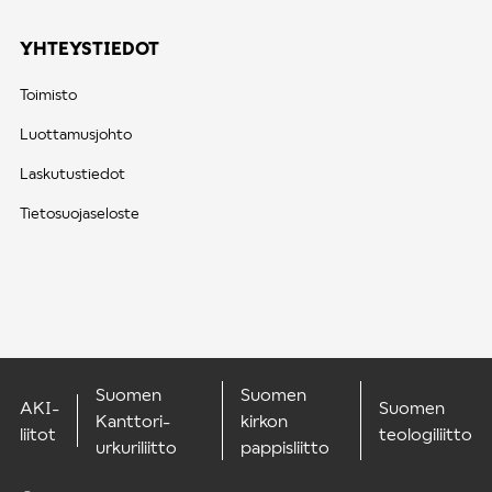
YHTEYSTIEDOT
Toimisto
Luottamusjohto
Laskutustiedot
Tietosuojaseloste
Suomen
Suomen
AKI-
Suomen
Kanttori-
kirkon
liitot
teologiliitto
urkuriliitto
pappisliitto