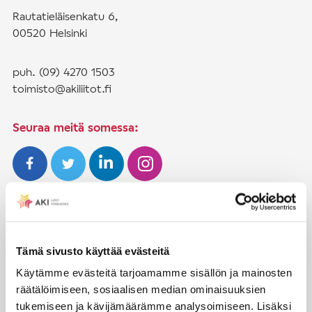
Rautatieläisenkatu 6,
00520 Helsinki
puh. (09) 4270 1503
toimisto@akiliitot.fi
Seuraa meitä somessa:
JÄSENYYS
Henkilöjäsenyys
Tämä sivusto käyttää evästeitä
Liittojäsenyys
Käytämme evästeitä tarjoamamme sisällön ja mainosten
räätälöimiseen, sosiaalisen median ominaisuuksien
Jäsenmaksujen työnantajaperintä
tukemiseen ja kävijämäärämme analysoimiseen. Lisäksi