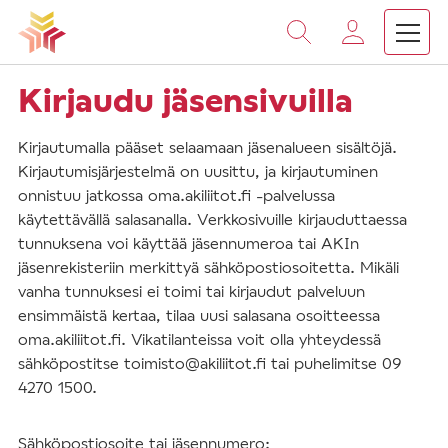
Vieritä
sisältöön
Kirjaudu jäsensivuilla
Kirjautumalla pääset selaamaan jäsenalueen sisältöjä.
Kirjautumisjärjestelmä on uusittu, ja kirjautuminen
onnistuu jatkossa oma.akiliitot.fi -palvelussa
käytettävällä salasanalla. Verkkosivuille kirjauduttaessa
tunnuksena voi käyttää jäsennumeroa tai AKIn
jäsenrekisteriin merkittyä sähköpostiosoitetta. Mikäli
vanha tunnuksesi ei toimi tai kirjaudut palveluun
ensimmäistä kertaa, tilaa uusi salasana osoitteessa
oma.akiliitot.fi. Vikatilanteissa voit olla yhteydessä
sähköpostitse toimisto@akiliitot.fi tai puhelimitse 09
4270 1500.
Sähköpostiosoite tai jäsennumero: