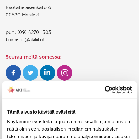
Rautatieläisenkatu 6,
00520 Helsinki
puh. (09) 4270 1503
toimisto@akiliitot.fi
Seuraa meitä somessa:
JÄSENYYS
Henkilöjäsenyys
Tämä sivusto käyttää evästeitä
Liittojäsenyys
Käytämme evästeitä tarjoamamme sisällön ja mainosten
räätälöimiseen, sosiaalisen median ominaisuuksien
Jäsenmaksujen työnantajaperintä
tukemiseen ja kävijämäärämme analysoimiseen. Lisäksi