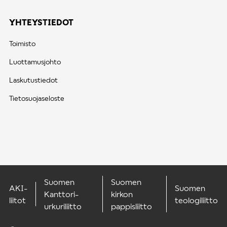
YHTEYSTIEDOT
Toimisto
Luottamusjohto
Laskutustiedot
Tietosuojaseloste
Suomen
Suomen
AKI-
Suomen
Kanttori-
kirkon
liitot
teologiliitto
urkuriliitto
pappisliitto