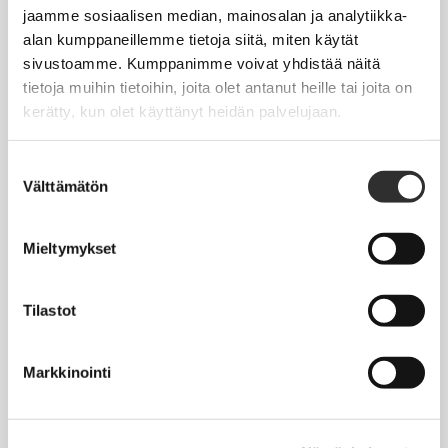
Jäsentietojen päivittäminen
jaamme sosiaalisen median, mainosalan ja analytiikka-
alan kumppaneillemme tietoja siitä, miten käytät
Matkalaskut
sivustoamme. Kumppanimme voivat yhdistää näitä
tietoja muihin tietoihin, joita olet antanut heille tai joita on
kerätty, kun olet käyttänyt heidän palvelujaan.
AJANKOHTAISTA
Tapahtumakalenteri
Suostumuksen
Välttämätön
valinta
Uutiset
Blogit
Mieltymykset
Crux-lehti
Tilastot
JOBI
Markkinointi
TYÖELÄMÄOPAS
Työnhaku