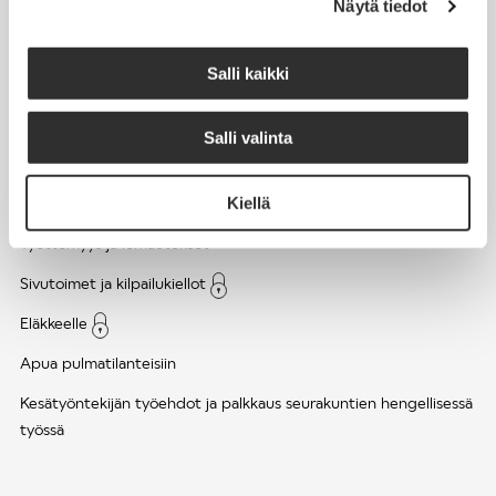
Näytä tiedot
Työsuhde ja virkasuhde
KirVESTES 2025-2028, KJTES sekä muut työ- ja
Salli kaikki
virkaehtosopimukset
Palkkaus
Salli valinta
Työaika
Kiellä
Työhyvinvointi ja työsuojelu
Työttömyys ja lomautukset
Sivutoimet ja kilpailukiellot
Eläkkeelle
Apua pulmatilanteisiin
Kesätyöntekijän työehdot ja palkkaus seurakuntien hengellisessä
työssä