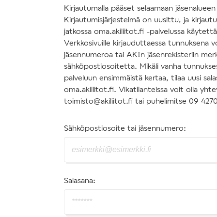
Kirjautumalla pääset selaamaan jäsenalueen s
Kirjautumisjärjestelmä on uusittu, ja kirjau
jatkossa oma.akiliitot.fi -palvelussa käytettäv
Verkkosivuille kirjauduttaessa tunnuksena v
jäsennumeroa tai AKIn jäsenrekisteriin mer
sähköpostiosoitetta. Mikäli vanha tunnuksesi
palveluun ensimmäistä kertaa, tilaa uusi sal
oma.akiliitot.fi. Vikatilanteissa voit olla y
toimisto@akiliitot.fi tai puhelimitse 09 427
Sähköpostiosoite tai jäsennumero:
Salasana: