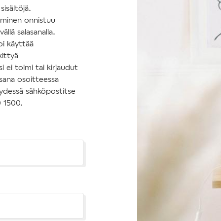
isältöjä.
tuminen onnistuu
ällä salasanalla.
oi käyttää
kittyä
 ei toimi tai kirjaudut
asana osoitteessa
hteydessä sähköpostitse
0 1500.