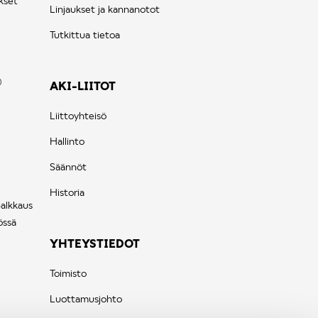
kset
Linjaukset ja kannanotot
Tutkittua tietoa
AKI-LIITOT
Liittoyhteisö
Hallinto
Säännöt
Historia
palkkaus
össä
YHTEYSTIEDOT
Toimisto
Luottamusjohto