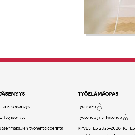
JÄSENYYS
TYÖELÄMÄOPAS
Henkilöjäsenyys
Työnhaku
Liittojäsenyys
Työsuhde ja virkasuhde
Jäsenmaksujen työnantajaperintä
KirVESTES 2025-2028, KJTES