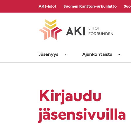
Vieritä
AKI-liitot
Suomen Kanttori-urkuriliitto
Suo
sisältöön
Jäsenyys
Ajankohtaista
Kirjaudu
jäsensivuilla