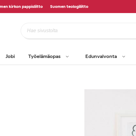
men kirkon pappisliitto
Suomen teologiliitto
Jobi
Työelämäopas
Edunvalvonta