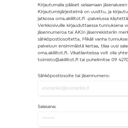
Kirjautumalla pääset selaamaan jäsenalueen s
Kirjautumisjärjestelmä on uusittu, ja kirjau
jatkossa oma.akiliitot.fi -palvelussa käytettäv
Verkkosivuille kirjauduttaessa tunnuksena v
jäsennumeroa tai AKIn jäsenrekisteriin mer
sähköpostiosoitetta. Mikäli vanha tunnuksesi
palveluun ensimmäistä kertaa, tilaa uusi sal
oma.akiliitot.fi. Vikatilanteissa voit olla y
toimisto@akiliitot.fi tai puhelimitse 09 427
Sähköpostiosoite tai jäsennumero:
Salasana: