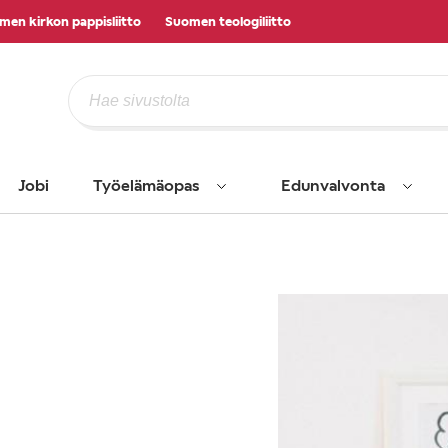
men kirkon pappisliitto
Suomen teologiliitto
Jobi
Työelämäopas
Edunvalvonta