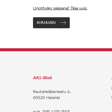
Unohtuiko salasana? Tilaa uusi.
KIRJAUDU
AKI-liitot
Rautatieläisenkatu 6,
00520 Helsinki
puh. (09) 4270 1503