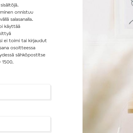
isältöjä.
tuminen onnistuu
ällä salasanalla.
oi käyttää
kittyä
 ei toimi tai kirjaudut
asana osoitteessa
hteydessä sähköpostitse
0 1500.