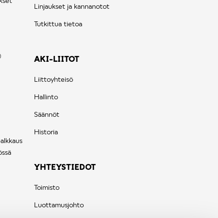
kset
Linjaukset ja kannanotot
Tutkittua tietoa
AKI-LIITOT
Liittoyhteisö
Hallinto
Säännöt
Historia
palkkaus
össä
YHTEYSTIEDOT
Toimisto
Luottamusjohto