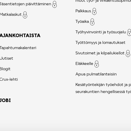
muut työ- ja virkaehtosopimu
Jäsentietojen päivittäminen
Palkkaus
Matkalaskut
Työaika
Työhyvinvointi ja työsuojelu
AJANKOHTAISTA
Työttömyys ja lomautukset
Tapahtumakalenteri
Sivutoimet ja kilpailukiellot
Uutiset
Eläkkeelle
Blogit
Apua pulmatilanteisiin
Crux-lehti
Kesätyöntekijän työehdot ja 
seurakuntien hengellisessä ty
JOBI