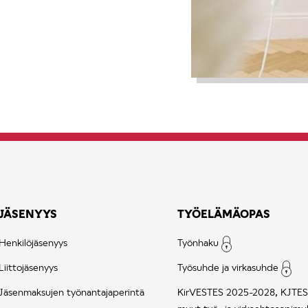
JÄSENYYS
TYÖELÄMÄOPAS
Henkilöjäsenyys
Työnhaku
Liittojäsenyys
Työsuhde ja virkasuhde
Jäsenmaksujen työnantajaperintä
KirVESTES 2025-2028, KJTES