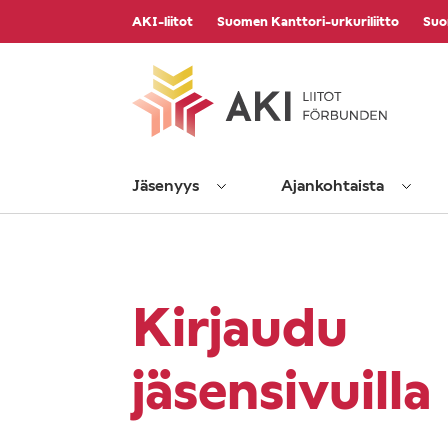
Vieritä
AKI-liitot
Suomen Kanttori-urkuriliitto
Suo
sisältöön
Jäsenyys
Ajankohtaista
Kirjaudu
jäsensivuilla