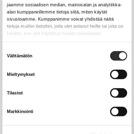
Jäsentietojen päivittäminen
jaamme sosiaalisen median, mainosalan ja analytiikka-
alan kumppaneillemme tietoja siitä, miten käytät
Matkalaskut
sivustoamme. Kumppanimme voivat yhdistää näitä
tietoja muihin tietoihin, joita olet antanut heille tai joita on
kerätty, kun olet käyttänyt heidän palvelujaan.
AJANKOHTAISTA
Tapahtumakalenteri
Suostumuksen
Välttämätön
valinta
Uutiset
Blogit
Mieltymykset
Crux-lehti
Tilastot
JOBI
Markkinointi
TYÖELÄMÄOPAS
Työnhaku