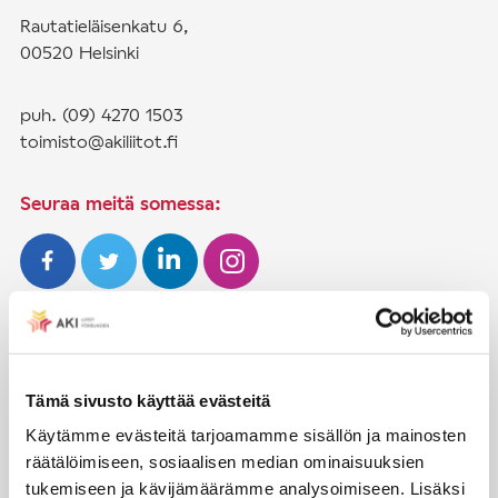
Rautatieläisenkatu 6,
00520 Helsinki
puh. (09) 4270 1503
toimisto@akiliitot.fi
Seuraa meitä somessa:
JÄSENYYS
Henkilöjäsenyys
Tämä sivusto käyttää evästeitä
Liittojäsenyys
Käytämme evästeitä tarjoamamme sisällön ja mainosten
räätälöimiseen, sosiaalisen median ominaisuuksien
Jäsenmaksujen työnantajaperintä
tukemiseen ja kävijämäärämme analysoimiseen. Lisäksi