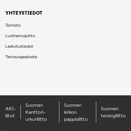
YHTEYSTIEDOT
Toimisto
Luottamusjohto
Laskutustiedot
Tietosuojaseloste
Suomen
Suomen
AKI-
Suomen
Kanttori-
kirkon
liitot
teologiliitto
urkuriliitto
pappisliitto