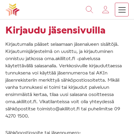
Vieritä
sisältöön
Kirjaudu jäsensivuilla
Kirjautumalla pääset selaamaan jäsenalueen sisältöjä.
Kirjautumisjärjestelmä on uusittu, ja kirjautuminen
onnistuu jatkossa oma.akiliitot.fi -palvelussa
käytettävällä salasanalla. Verkkosivuille kirjauduttaessa
tunnuksena voi käyttää jäsennumeroa tai AKIn
jäsenrekisteriin merkittyä sähköpostiosoitetta. Mikäli
vanha tunnuksesi ei toimi tai kirjaudut palveluun
ensimmäistä kertaa, tilaa uusi salasana osoitteessa
oma.akiliitot.fi. Vikatilanteissa voit olla yhteydessä
sähköpostitse toimisto@akiliitot.fi tai puhelimitse 09
4270 1500.
Sähköpostiosoite tai jäsennumero: