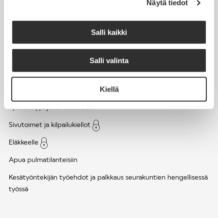
Näytä tiedot
Työsuhde ja virkasuhde
KirVESTES 2025-2028, KJTES sekä muut työ- ja
Salli kaikki
virkaehtosopimukset
Palkkaus
Salli valinta
Työaika
Kiellä
Työhyvinvointi ja työsuojelu
Työttömyys ja lomautukset
Sivutoimet ja kilpailukiellot
Eläkkeelle
Apua pulmatilanteisiin
Kesätyöntekijän työehdot ja palkkaus seurakuntien hengellisessä
työssä