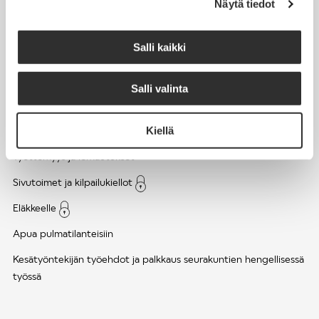
Näytä tiedot
Työsuhde ja virkasuhde
KirVESTES 2025-2028, KJTES sekä muut työ- ja
Salli kaikki
virkaehtosopimukset
Palkkaus
Salli valinta
Työaika
Kiellä
Työhyvinvointi ja työsuojelu
Työttömyys ja lomautukset
Sivutoimet ja kilpailukiellot
Eläkkeelle
Apua pulmatilanteisiin
Kesätyöntekijän työehdot ja palkkaus seurakuntien hengellisessä
työssä