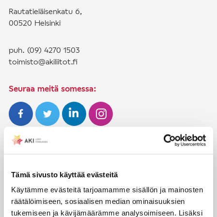
Rautatieläisenkatu 6,
00520 Helsinki
puh. (09) 4270 1503
toimisto@akiliitot.fi
Seuraa meitä somessa:
JÄSENYYS
Henkilöjäsenyys
Tämä sivusto käyttää evästeitä
Liittojäsenyys
Käytämme evästeitä tarjoamamme sisällön ja mainosten
räätälöimiseen, sosiaalisen median ominaisuuksien
Jäsenmaksujen työnantajaperintä
tukemiseen ja kävijämäärämme analysoimiseen. Lisäksi