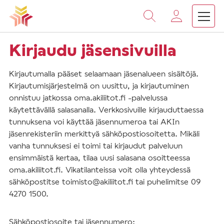
Vieritä
sisältöön
Kirjaudu jäsensivuilla
Kirjautumalla pääset selaamaan jäsenalueen sisältöjä.
Kirjautumisjärjestelmä on uusittu, ja kirjautuminen
onnistuu jatkossa oma.akiliitot.fi -palvelussa
käytettävällä salasanalla. Verkkosivuille kirjauduttaessa
tunnuksena voi käyttää jäsennumeroa tai AKIn
jäsenrekisteriin merkittyä sähköpostiosoitetta. Mikäli
vanha tunnuksesi ei toimi tai kirjaudut palveluun
ensimmäistä kertaa, tilaa uusi salasana osoitteessa
oma.akiliitot.fi. Vikatilanteissa voit olla yhteydessä
sähköpostitse toimisto@akiliitot.fi tai puhelimitse 09
4270 1500.
Sähköpostiosoite tai jäsennumero: