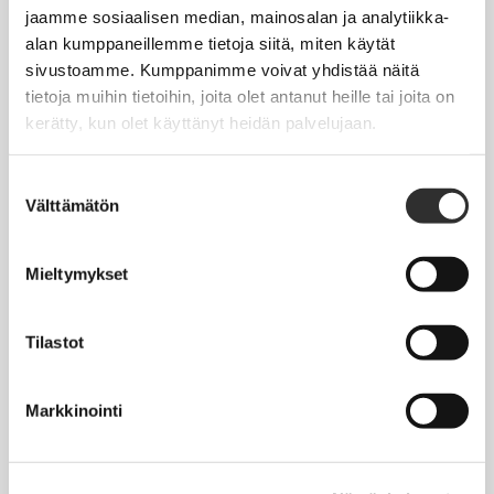
Jäsentietojen päivittäminen
jaamme sosiaalisen median, mainosalan ja analytiikka-
alan kumppaneillemme tietoja siitä, miten käytät
Matkalaskut
sivustoamme. Kumppanimme voivat yhdistää näitä
tietoja muihin tietoihin, joita olet antanut heille tai joita on
kerätty, kun olet käyttänyt heidän palvelujaan.
AJANKOHTAISTA
Tapahtumakalenteri
Suostumuksen
Välttämätön
valinta
Uutiset
Blogit
Mieltymykset
Crux-lehti
Tilastot
JOBI
Markkinointi
TYÖELÄMÄOPAS
Työnhaku