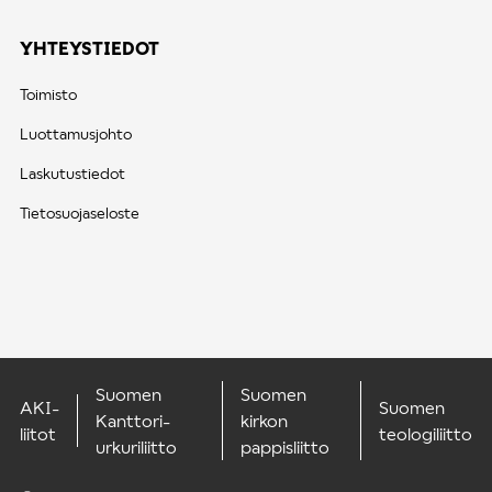
YHTEYSTIEDOT
Toimisto
Luottamusjohto
Laskutustiedot
Tietosuojaseloste
Suomen
Suomen
AKI-
Suomen
Kanttori-
kirkon
liitot
teologiliitto
urkuriliitto
pappisliitto