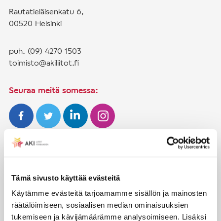
Rautatieläisenkatu 6,
00520 Helsinki
puh. (09) 4270 1503
toimisto@akiliitot.fi
Seuraa meitä somessa:
JÄSENYYS
Henkilöjäsenyys
Tämä sivusto käyttää evästeitä
Liittojäsenyys
Käytämme evästeitä tarjoamamme sisällön ja mainosten
räätälöimiseen, sosiaalisen median ominaisuuksien
Jäsenmaksujen työnantajaperintä
tukemiseen ja kävijämäärämme analysoimiseen. Lisäksi