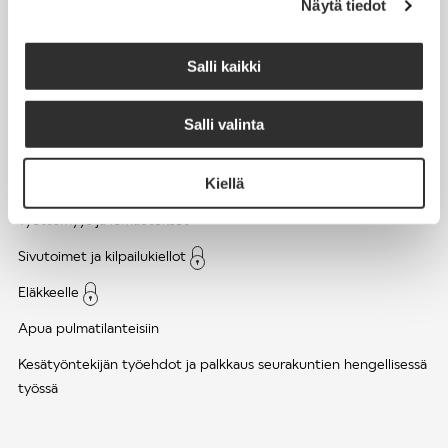
Näytä tiedot
Työsuhde ja virkasuhde
KirVESTES 2025-2028, KJTES sekä muut työ- ja
Salli kaikki
virkaehtosopimukset
Palkkaus
Salli valinta
Työaika
Kiellä
Työhyvinvointi ja työsuojelu
Työttömyys ja lomautukset
Sivutoimet ja kilpailukiellot
Eläkkeelle
Apua pulmatilanteisiin
Kesätyöntekijän työehdot ja palkkaus seurakuntien hengellisessä
työssä