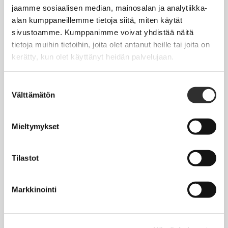
Jäsentietojen päivittäminen
jaamme sosiaalisen median, mainosalan ja analytiikka-
alan kumppaneillemme tietoja siitä, miten käytät
Matkalaskut
sivustoamme. Kumppanimme voivat yhdistää näitä
tietoja muihin tietoihin, joita olet antanut heille tai joita on
kerätty, kun olet käyttänyt heidän palvelujaan.
AJANKOHTAISTA
Tapahtumakalenteri
Suostumuksen
Välttämätön
valinta
Uutiset
Blogit
Mieltymykset
Crux-lehti
Tilastot
JOBI
Markkinointi
TYÖELÄMÄOPAS
Työnhaku