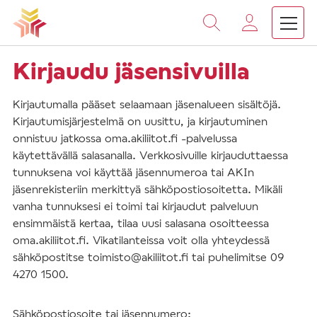
Vieritä
sisältöön
Kirjaudu jäsensivuilla
Kirjautumalla pääset selaamaan jäsenalueen sisältöjä.
Kirjautumisjärjestelmä on uusittu, ja kirjautuminen
onnistuu jatkossa oma.akiliitot.fi -palvelussa
käytettävällä salasanalla. Verkkosivuille kirjauduttaessa
tunnuksena voi käyttää jäsennumeroa tai AKIn
jäsenrekisteriin merkittyä sähköpostiosoitetta. Mikäli
vanha tunnuksesi ei toimi tai kirjaudut palveluun
ensimmäistä kertaa, tilaa uusi salasana osoitteessa
oma.akiliitot.fi. Vikatilanteissa voit olla yhteydessä
sähköpostitse toimisto@akiliitot.fi tai puhelimitse 09
4270 1500.
Sähköpostiosoite tai jäsennumero: