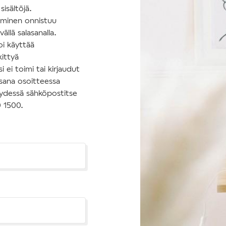
isältöjä.
tuminen onnistuu
ällä salasanalla.
oi käyttää
kittyä
 ei toimi tai kirjaudut
asana osoitteessa
hteydessä sähköpostitse
0 1500.