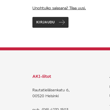
Unohtuiko salasana? Tilaa uusi.
KIRJAUDU
AKI-liitot
Rautatieläisenkatu 6,
00520 Helsinki
puh. (09) 4270 1503