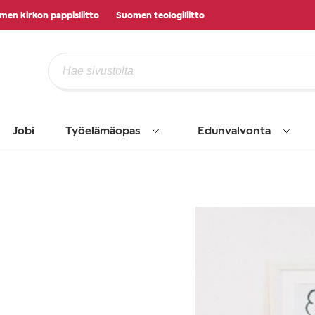
men kirkon pappisliitto
Suomen teologiliitto
Jobi
Työelämäopas
Edunvalvonta