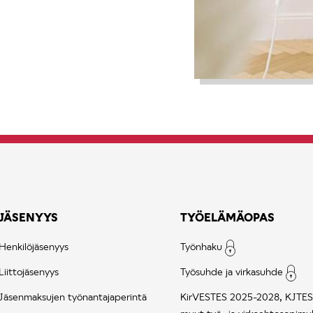
JÄSENYYS
TYÖELÄMÄOPAS
Henkilöjäsenyys
Työnhaku
Liittojäsenyys
Työsuhde ja virkasuhde
Jäsenmaksujen työnantajaperintä
KirVESTES 2025-2028, KJTES