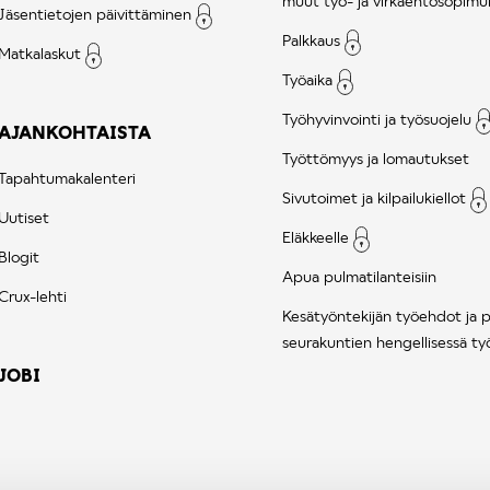
muut työ- ja virkaehtosopimu
Jäsentietojen päivittäminen
Palkkaus
Matkalaskut
Työaika
Työhyvinvointi ja työsuojelu
AJANKOHTAISTA
Työttömyys ja lomautukset
Tapahtumakalenteri
Sivutoimet ja kilpailukiellot
Uutiset
Eläkkeelle
Blogit
Apua pulmatilanteisiin
Crux-lehti
Kesätyöntekijän työehdot ja 
seurakuntien hengellisessä ty
JOBI