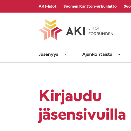
Vieritä
AKI-liitot
Suomen Kanttori-urkuriliitto
Suo
sisältöön
Jäsenyys
Ajankohtaista
Kirjaudu
jäsensivuilla