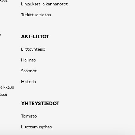
kset
Linjaukset ja kannanotot
Tutkittua tietoa
AKI-LIITOT
Liittoyhteisö
Hallinto
Säännöt
Historia
palkkaus
össä
YHTEYSTIEDOT
Toimisto
Luottamusjohto