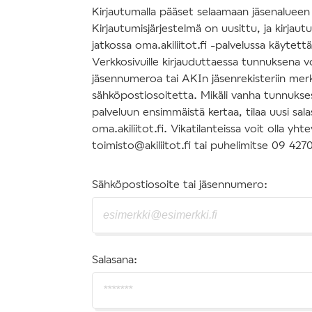
Kirjautumalla pääset selaamaan jäsenalueen s
Kirjautumisjärjestelmä on uusittu, ja kirjau
jatkossa oma.akiliitot.fi -palvelussa käytettäv
Verkkosivuille kirjauduttaessa tunnuksena v
jäsennumeroa tai AKIn jäsenrekisteriin mer
sähköpostiosoitetta. Mikäli vanha tunnuksesi
palveluun ensimmäistä kertaa, tilaa uusi sal
oma.akiliitot.fi. Vikatilanteissa voit olla y
toimisto@akiliitot.fi tai puhelimitse 09 427
Sähköpostiosoite tai jäsennumero:
Salasana: