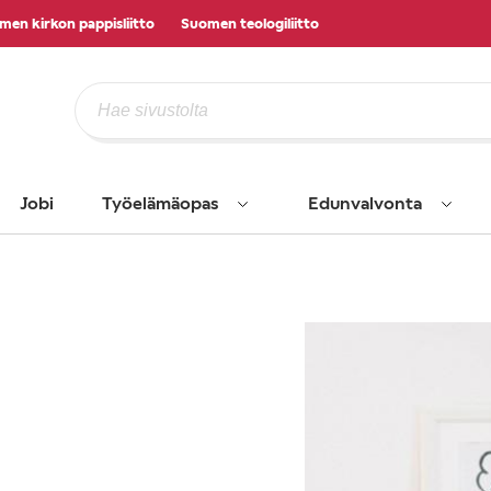
men kirkon pappisliitto
Suomen teologiliitto
Jobi
Työelämäopas
Edunvalvonta