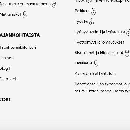
muut työ- ja virkaehtosopimu
Jäsentietojen päivittäminen
Palkkaus
Matkalaskut
Työaika
Työhyvinvointi ja työsuojelu
AJANKOHTAISTA
Työttömyys ja lomautukset
Tapahtumakalenteri
Sivutoimet ja kilpailukiellot
Uutiset
Eläkkeelle
Blogit
Apua pulmatilanteisiin
Crux-lehti
Kesätyöntekijän työehdot ja 
seurakuntien hengellisessä ty
JOBI