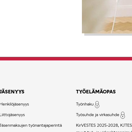
JÄSENYYS
TYÖELÄMÄOPAS
Henkilöjäsenyys
Työnhaku
Liittojäsenyys
Työsuhde ja virkasuhde
Jäsenmaksujen työnantajaperintä
KirVESTES 2025-2028, KJTES