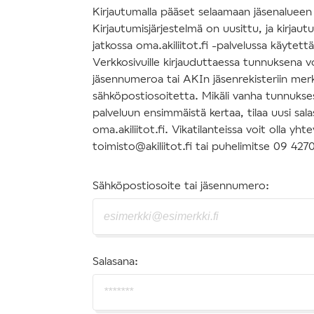
Kirjautumalla pääset selaamaan jäsenalueen s
Kirjautumisjärjestelmä on uusittu, ja kirjau
jatkossa oma.akiliitot.fi -palvelussa käytettäv
Verkkosivuille kirjauduttaessa tunnuksena v
jäsennumeroa tai AKIn jäsenrekisteriin mer
sähköpostiosoitetta. Mikäli vanha tunnuksesi
palveluun ensimmäistä kertaa, tilaa uusi sal
oma.akiliitot.fi. Vikatilanteissa voit olla y
toimisto@akiliitot.fi tai puhelimitse 09 427
Sähköpostiosoite tai jäsennumero:
Salasana: