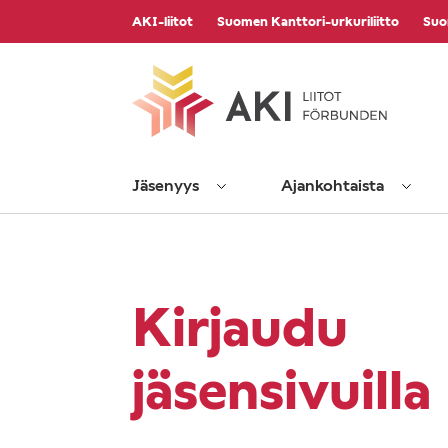
Vieritä
AKI-liitot
Suomen Kanttori-urkuriliitto
Suo
sisältöön
Jäsenyys
Ajankohtaista
Kirjaudu
jäsensivuilla