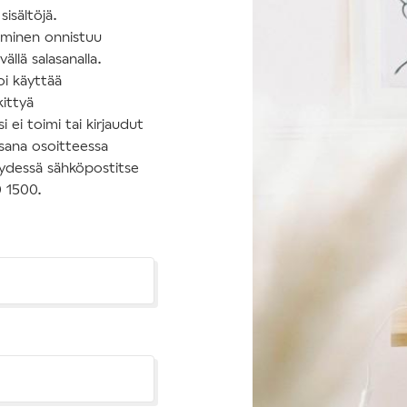
isältöjä.
tuminen onnistuu
ällä salasanalla.
oi käyttää
kittyä
 ei toimi tai kirjaudut
asana osoitteessa
hteydessä sähköpostitse
0 1500.