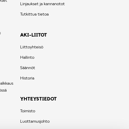
kset
Linjaukset ja kannanotot
Tutkittua tietoa
AKI-LIITOT
Liittoyhteisö
Hallinto
Säännöt
Historia
palkkaus
össä
YHTEYSTIEDOT
Toimisto
Luottamusjohto