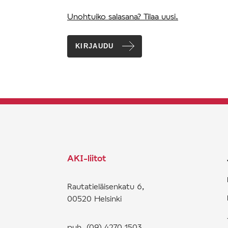
Unohtuiko salasana? Tilaa uusi.
KIRJAUDU
AKI-liitot
Rautatieläisenkatu 6,
00520 Helsinki
puh. (09) 4270 1503