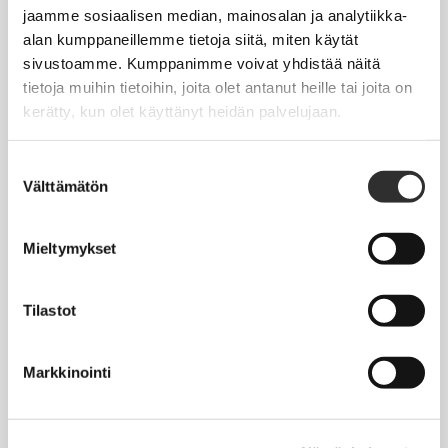
Jäsentietojen päivittäminen
jaamme sosiaalisen median, mainosalan ja analytiikka-
alan kumppaneillemme tietoja siitä, miten käytät
Matkalaskut
sivustoamme. Kumppanimme voivat yhdistää näitä
tietoja muihin tietoihin, joita olet antanut heille tai joita on
kerätty, kun olet käyttänyt heidän palvelujaan.
AJANKOHTAISTA
Tapahtumakalenteri
Suostumuksen
Välttämätön
valinta
Uutiset
Blogit
Mieltymykset
Crux-lehti
Tilastot
JOBI
Markkinointi
TYÖELÄMÄOPAS
Työnhaku