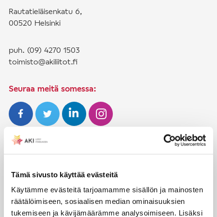
Rautatieläisenkatu 6,
00520 Helsinki
puh. (09) 4270 1503
toimisto@akiliitot.fi
Seuraa meitä somessa:
JÄSENYYS
Henkilöjäsenyys
Tämä sivusto käyttää evästeitä
Liittojäsenyys
Käytämme evästeitä tarjoamamme sisällön ja mainosten
räätälöimiseen, sosiaalisen median ominaisuuksien
Jäsenmaksujen työnantajaperintä
tukemiseen ja kävijämäärämme analysoimiseen. Lisäksi