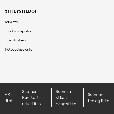
YHTEYSTIEDOT
Toimisto
Luottamusjohto
Laskutustiedot
Tietosuojaseloste
Suomen
Suomen
AKI-
Suomen
Kanttori-
kirkon
liitot
teologiliitto
urkuriliitto
pappisliitto