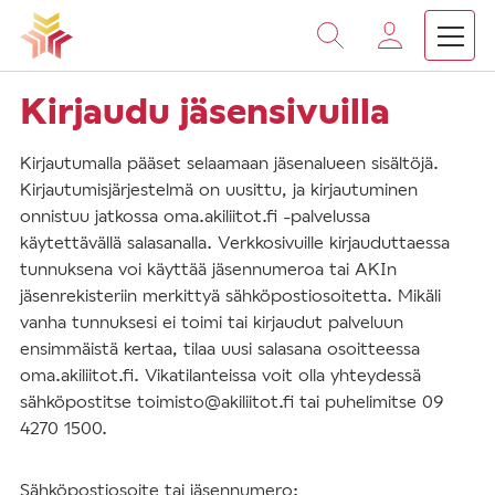
Vieritä
sisältöön
Kirjaudu jäsensivuilla
Kirjautumalla pääset selaamaan jäsenalueen sisältöjä.
Kirjautumisjärjestelmä on uusittu, ja kirjautuminen
onnistuu jatkossa oma.akiliitot.fi -palvelussa
käytettävällä salasanalla. Verkkosivuille kirjauduttaessa
tunnuksena voi käyttää jäsennumeroa tai AKIn
jäsenrekisteriin merkittyä sähköpostiosoitetta. Mikäli
vanha tunnuksesi ei toimi tai kirjaudut palveluun
ensimmäistä kertaa, tilaa uusi salasana osoitteessa
oma.akiliitot.fi. Vikatilanteissa voit olla yhteydessä
sähköpostitse toimisto@akiliitot.fi tai puhelimitse 09
4270 1500.
Sähköpostiosoite tai jäsennumero: