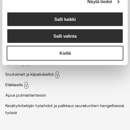
Näytä tiedot
Työsuhde ja virkasuhde
KirVESTES 2025-2028, KJTES sekä muut työ- ja
Salli kaikki
virkaehtosopimukset
Palkkaus
Salli valinta
Työaika
Kiellä
Työhyvinvointi ja työsuojelu
Työttömyys ja lomautukset
Sivutoimet ja kilpailukiellot
Eläkkeelle
Apua pulmatilanteisiin
Kesätyöntekijän työehdot ja palkkaus seurakuntien hengellisessä
työssä