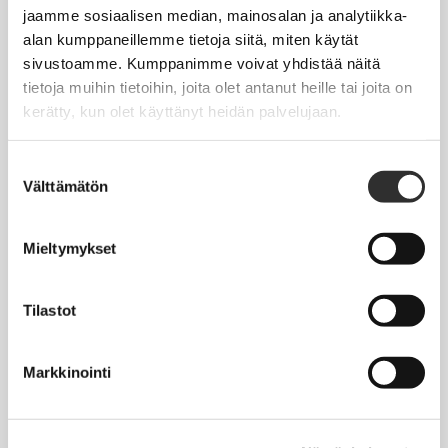
Jäsentietojen päivittäminen
jaamme sosiaalisen median, mainosalan ja analytiikka-
alan kumppaneillemme tietoja siitä, miten käytät
Matkalaskut
sivustoamme. Kumppanimme voivat yhdistää näitä
tietoja muihin tietoihin, joita olet antanut heille tai joita on
kerätty, kun olet käyttänyt heidän palvelujaan.
AJANKOHTAISTA
Tapahtumakalenteri
Suostumuksen
Välttämätön
valinta
Uutiset
Blogit
Mieltymykset
Crux-lehti
Tilastot
JOBI
Markkinointi
TYÖELÄMÄOPAS
Työnhaku