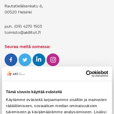
Rautatieläisenkatu 6,
00520 Helsinki
puh. (09) 4270 1503
toimisto@akiliitot.fi
Seuraa meitä somessa:
JÄSENYYS
Henkilöjäsenyys
Tämä sivusto käyttää evästeitä
Liittojäsenyys
Käytämme evästeitä tarjoamamme sisällön ja mainosten
räätälöimiseen, sosiaalisen median ominaisuuksien
Jäsenmaksujen työnantajaperintä
tukemiseen ja kävijämäärämme analysoimiseen. Lisäksi