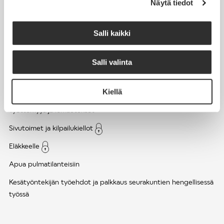
Näytä tiedot
Työsuhde ja virkasuhde
KirVESTES 2025-2028, KJTES sekä muut työ- ja
Salli kaikki
virkaehtosopimukset
Palkkaus
Salli valinta
Työaika
Kiellä
Työhyvinvointi ja työsuojelu
Työttömyys ja lomautukset
Sivutoimet ja kilpailukiellot
Eläkkeelle
Apua pulmatilanteisiin
Kesätyöntekijän työehdot ja palkkaus seurakuntien hengellisessä
työssä