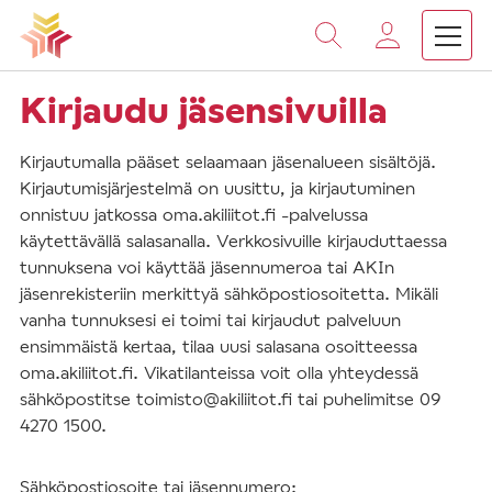
Vieritä
sisältöön
Kirjaudu jäsensivuilla
Kirjautumalla pääset selaamaan jäsenalueen sisältöjä.
Kirjautumisjärjestelmä on uusittu, ja kirjautuminen
onnistuu jatkossa oma.akiliitot.fi -palvelussa
käytettävällä salasanalla. Verkkosivuille kirjauduttaessa
tunnuksena voi käyttää jäsennumeroa tai AKIn
jäsenrekisteriin merkittyä sähköpostiosoitetta. Mikäli
vanha tunnuksesi ei toimi tai kirjaudut palveluun
ensimmäistä kertaa, tilaa uusi salasana osoitteessa
oma.akiliitot.fi. Vikatilanteissa voit olla yhteydessä
sähköpostitse toimisto@akiliitot.fi tai puhelimitse 09
4270 1500.
Sähköpostiosoite tai jäsennumero: