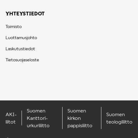
YHTEYSTIEDOT
Toimisto
Luottamusjohto
Laskutustiedot
Tietosuojaseloste
Suomen
Suomen
AKI-
Suomen
Kanttori-
kirkon
liitot
teologiliitto
urkuriliitto
pappisliitto