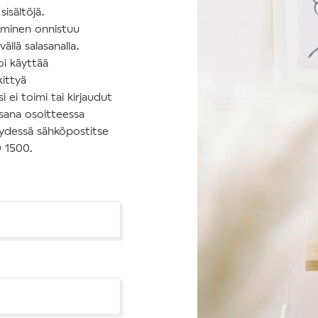
isältöjä.
tuminen onnistuu
ällä salasanalla.
oi käyttää
kittyä
 ei toimi tai kirjaudut
asana osoitteessa
hteydessä sähköpostitse
0 1500.