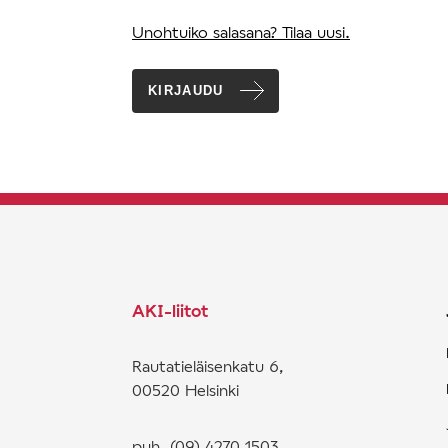
Unohtuiko salasana? Tilaa uusi.
KIRJAUDU
AKI-liitot
Rautatieläisenkatu 6,
00520 Helsinki
puh. (09) 4270 1503