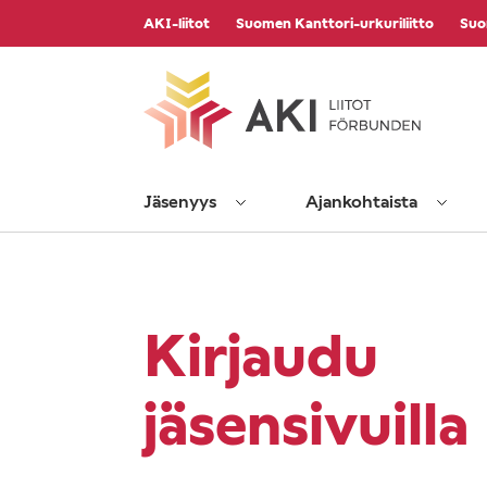
Vieritä
AKI-liitot
Suomen Kanttori-urkuriliitto
Suo
sisältöön
Jäsenyys
Ajankohtaista
Kirjaudu
jäsensivuilla