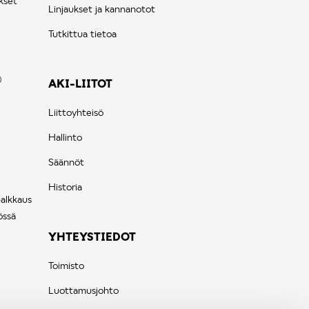
kset
Linjaukset ja kannanotot
Tutkittua tietoa
AKI-LIITOT
Liittoyhteisö
Hallinto
Säännöt
Historia
palkkaus
össä
YHTEYSTIEDOT
Toimisto
Luottamusjohto