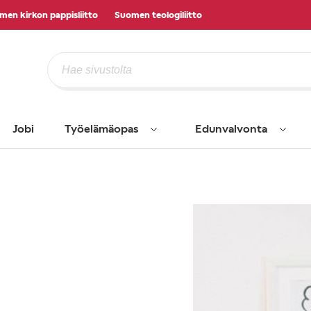
men kirkon pappisliitto
Suomen teologiliitto
Jobi
Työelämäopas
Edunvalvonta