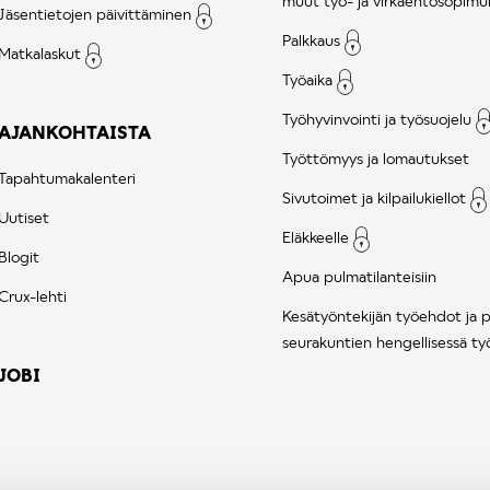
muut työ- ja virkaehtosopimu
Jäsentietojen päivittäminen
Palkkaus
Matkalaskut
Työaika
Työhyvinvointi ja työsuojelu
AJANKOHTAISTA
Työttömyys ja lomautukset
Tapahtumakalenteri
Sivutoimet ja kilpailukiellot
Uutiset
Eläkkeelle
Blogit
Apua pulmatilanteisiin
Crux-lehti
Kesätyöntekijän työehdot ja 
seurakuntien hengellisessä ty
JOBI