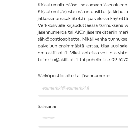
Kirjautumalla pääset selaamaan jäsenalueen s
Kirjautumisjärjestelmä on uusittu, ja kirjau
jatkossa oma.akiliitot.fi -palvelussa käytettäv
Verkkosivuille kirjauduttaessa tunnuksena v
jäsennumeroa tai AKIn jäsenrekisteriin mer
sähköpostiosoitetta. Mikäli vanha tunnuksesi
palveluun ensimmäistä kertaa, tilaa uusi sal
oma.akiliitot.fi. Vikatilanteissa voit olla y
toimisto@akiliitot.fi tai puhelimitse 09 427
Sähköpostiosoite tai jäsennumero:
Salasana: