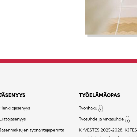
JÄSENYYS
TYÖELÄMÄOPAS
Henkilöjäsenyys
Työnhaku
Liittojäsenyys
Työsuhde ja virkasuhde
Jäsenmaksujen työnantajaperintä
KirVESTES 2025-2028, KJTES