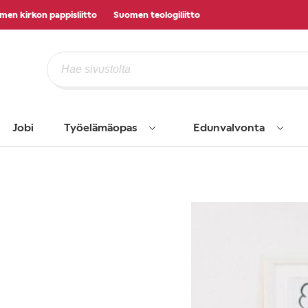
men kirkon pappisliitto
Suomen teologiliitto
Jobi
Työelämäopas
Edunvalvonta