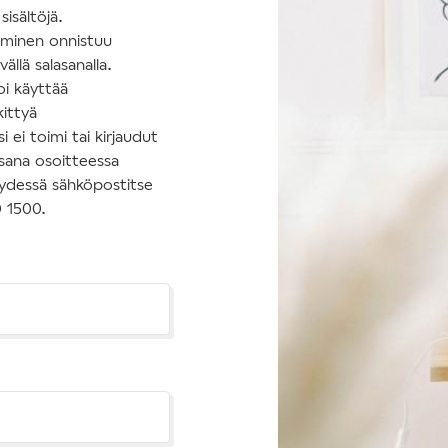
isältöjä.
tuminen onnistuu
ällä salasanalla.
oi käyttää
kittyä
 ei toimi tai kirjaudut
asana osoitteessa
hteydessä sähköpostitse
0 1500.