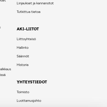
kset
Linjaukset ja kannanotot
Tutkittua tietoa
AKI-LIITOT
Liittoyhteisö
Hallinto
Säännöt
Historia
palkkaus
össä
YHTEYSTIEDOT
Toimisto
Luottamusjohto