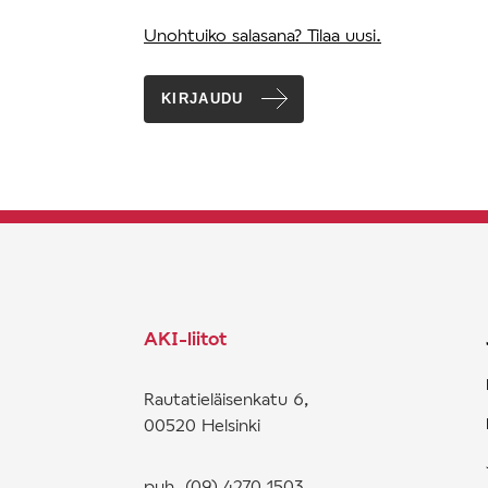
Unohtuiko salasana? Tilaa uusi.
KIRJAUDU
AKI-liitot
Rautatieläisenkatu 6,
00520 Helsinki
puh. (09) 4270 1503