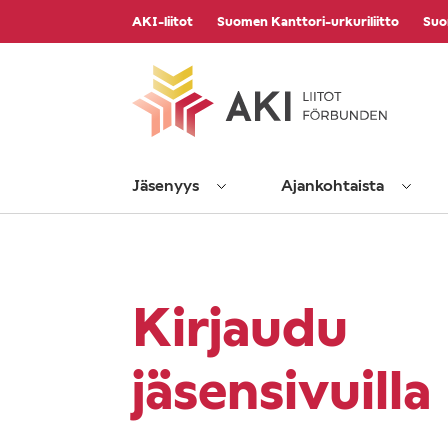
Vieritä
AKI-liitot
Suomen Kanttori-urkuriliitto
Suo
sisältöön
Jäsenyys
Ajankohtaista
Kirjaudu
jäsensivuilla