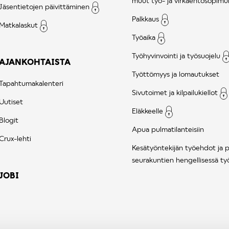
muut työ- ja virkaehtosopimu
Jäsentietojen päivittäminen
Palkkaus
Matkalaskut
Työaika
Työhyvinvointi ja työsuojelu
AJANKOHTAISTA
Työttömyys ja lomautukset
Tapahtumakalenteri
Sivutoimet ja kilpailukiellot
Uutiset
Eläkkeelle
Blogit
Apua pulmatilanteisiin
Crux-lehti
Kesätyöntekijän työehdot ja 
seurakuntien hengellisessä ty
JOBI