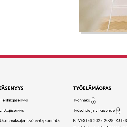
JÄSENYYS
TYÖELÄMÄOPAS
Henkilöjäsenyys
Työnhaku
Liittojäsenyys
Työsuhde ja virkasuhde
Jäsenmaksujen työnantajaperintä
KirVESTES 2025-2028, KJTES