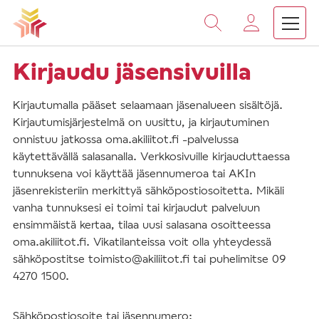
Vieritä
sisältöön
Kirjaudu jäsensivuilla
Kirjautumalla pääset selaamaan jäsenalueen sisältöjä.
Kirjautumisjärjestelmä on uusittu, ja kirjautuminen
onnistuu jatkossa oma.akiliitot.fi -palvelussa
käytettävällä salasanalla. Verkkosivuille kirjauduttaessa
tunnuksena voi käyttää jäsennumeroa tai AKIn
jäsenrekisteriin merkittyä sähköpostiosoitetta. Mikäli
vanha tunnuksesi ei toimi tai kirjaudut palveluun
ensimmäistä kertaa, tilaa uusi salasana osoitteessa
oma.akiliitot.fi. Vikatilanteissa voit olla yhteydessä
sähköpostitse toimisto@akiliitot.fi tai puhelimitse 09
4270 1500.
Sähköpostiosoite tai jäsennumero: