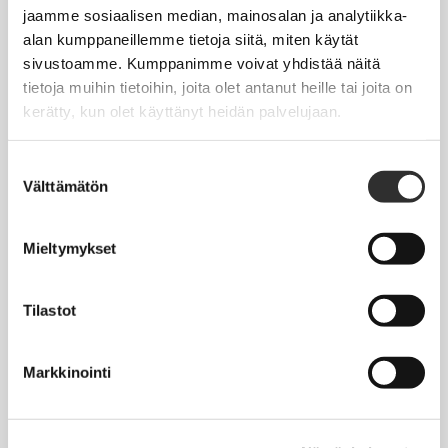
Jäsentietojen päivittäminen
jaamme sosiaalisen median, mainosalan ja analytiikka-
alan kumppaneillemme tietoja siitä, miten käytät
Matkalaskut
sivustoamme. Kumppanimme voivat yhdistää näitä
tietoja muihin tietoihin, joita olet antanut heille tai joita on
kerätty, kun olet käyttänyt heidän palvelujaan.
AJANKOHTAISTA
Tapahtumakalenteri
Suostumuksen
Välttämätön
valinta
Uutiset
Blogit
Mieltymykset
Crux-lehti
Tilastot
JOBI
Markkinointi
TYÖELÄMÄOPAS
Työnhaku