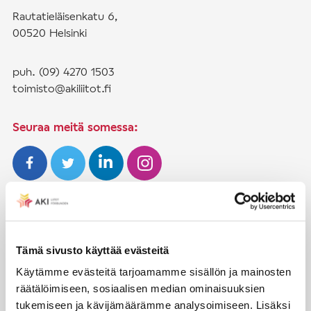
Rautatieläisenkatu 6,
00520 Helsinki
puh. (09) 4270 1503
toimisto@akiliitot.fi
Seuraa meitä somessa:
JÄSENYYS
Henkilöjäsenyys
Tämä sivusto käyttää evästeitä
Liittojäsenyys
Käytämme evästeitä tarjoamamme sisällön ja mainosten
räätälöimiseen, sosiaalisen median ominaisuuksien
Jäsenmaksujen työnantajaperintä
tukemiseen ja kävijämäärämme analysoimiseen. Lisäksi