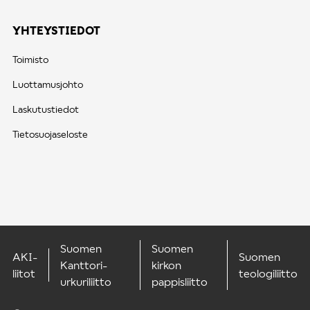
YHTEYSTIEDOT
Toimisto
Luottamusjohto
Laskutustiedot
Tietosuojaseloste
Suomen
Suomen
AKI-
Suomen
Kanttori-
kirkon
liitot
teologiliitto
urkuriliitto
pappisliitto