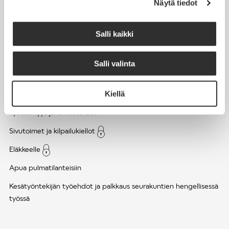
Näytä tiedot
Työsuhde ja virkasuhde
KirVESTES 2025-2028, KJTES sekä muut työ- ja
Salli kaikki
virkaehtosopimukset
Palkkaus
Salli valinta
Työaika
Kiellä
Työhyvinvointi ja työsuojelu
Työttömyys ja lomautukset
Sivutoimet ja kilpailukiellot
Eläkkeelle
Apua pulmatilanteisiin
Kesätyöntekijän työehdot ja palkkaus seurakuntien hengellisessä
työssä