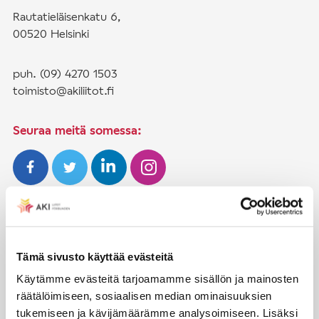
Rautatieläisenkatu 6,
00520 Helsinki
puh. (09) 4270 1503
toimisto@akiliitot.fi
Seuraa meitä somessa:
JÄSENYYS
Henkilöjäsenyys
Tämä sivusto käyttää evästeitä
Liittojäsenyys
Käytämme evästeitä tarjoamamme sisällön ja mainosten
räätälöimiseen, sosiaalisen median ominaisuuksien
Jäsenmaksujen työnantajaperintä
tukemiseen ja kävijämäärämme analysoimiseen. Lisäksi