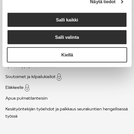
Näytä tiedot
Työsuhde ja virkasuhde
KirVESTES 2025-2028, KJTES sekä muut työ- ja
Salli kaikki
virkaehtosopimukset
Palkkaus
Salli valinta
Työaika
Kiellä
Työhyvinvointi ja työsuojelu
Työttömyys ja lomautukset
Sivutoimet ja kilpailukiellot
Eläkkeelle
Apua pulmatilanteisiin
Kesätyöntekijän työehdot ja palkkaus seurakuntien hengellisessä
työssä