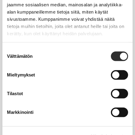
Jäsentietojen päivittäminen
jaamme sosiaalisen median, mainosalan ja analytiikka-
alan kumppaneillemme tietoja siitä, miten käytät
Matkalaskut
sivustoamme. Kumppanimme voivat yhdistää näitä
tietoja muihin tietoihin, joita olet antanut heille tai joita on
kerätty, kun olet käyttänyt heidän palvelujaan.
AJANKOHTAISTA
Tapahtumakalenteri
Suostumuksen
Välttämätön
valinta
Uutiset
Blogit
Mieltymykset
Crux-lehti
Tilastot
JOBI
Markkinointi
TYÖELÄMÄOPAS
Työnhaku