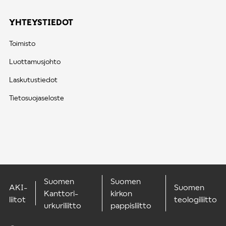
YHTEYSTIEDOT
Toimisto
Luottamusjohto
Laskutustiedot
Tietosuojaseloste
Suomen
Suomen
AKI-
Suomen
Kanttori-
kirkon
liitot
teologiliitto
urkuriliitto
pappisliitto