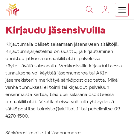
Vieritä
sisältöön
Kirjaudu jäsensivuilla
Kirjautumalla pääset selaamaan jäsenalueen sisältöjä.
Kirjautumisjärjestelmä on uusittu, ja kirjautuminen
onnistuu jatkossa oma.akiliitot.fi -palvelussa
käytettävällä salasanalla. Verkkosivuille kirjauduttaessa
tunnuksena voi käyttää jäsennumeroa tai AKIn
jäsenrekisteriin merkittyä sähköpostiosoitetta. Mikäli
vanha tunnuksesi ei toimi tai kirjaudut palveluun
ensimmäistä kertaa, tilaa uusi salasana osoitteessa
oma.akiliitot.fi. Vikatilanteissa voit olla yhteydessä
sähköpostitse toimisto@akiliitot.fi tai puhelimitse 09
4270 1500.
Sähköpostiosoite tai jäsennumero: