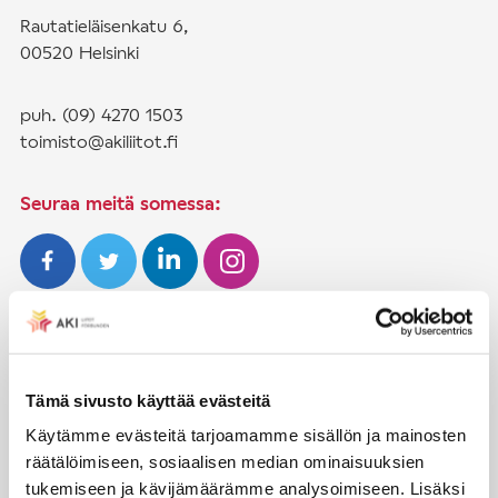
Rautatieläisenkatu 6,
00520 Helsinki
puh. (09) 4270 1503
toimisto@akiliitot.fi
Seuraa meitä somessa:
JÄSENYYS
Henkilöjäsenyys
Tämä sivusto käyttää evästeitä
Liittojäsenyys
Käytämme evästeitä tarjoamamme sisällön ja mainosten
räätälöimiseen, sosiaalisen median ominaisuuksien
Jäsenmaksujen työnantajaperintä
tukemiseen ja kävijämäärämme analysoimiseen. Lisäksi