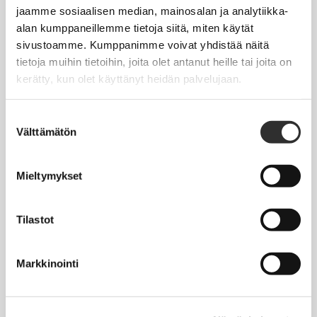
Jäsentietojen päivittäminen
jaamme sosiaalisen median, mainosalan ja analytiikka-
alan kumppaneillemme tietoja siitä, miten käytät
Matkalaskut
sivustoamme. Kumppanimme voivat yhdistää näitä
tietoja muihin tietoihin, joita olet antanut heille tai joita on
kerätty, kun olet käyttänyt heidän palvelujaan.
AJANKOHTAISTA
Tapahtumakalenteri
Suostumuksen
Välttämätön
valinta
Uutiset
Blogit
Mieltymykset
Crux-lehti
Tilastot
JOBI
Markkinointi
TYÖELÄMÄOPAS
Työnhaku