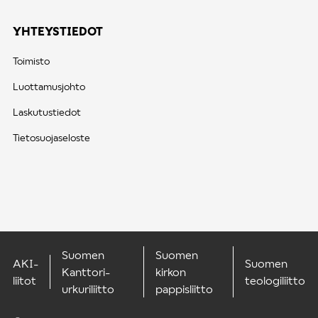
YHTEYSTIEDOT
Toimisto
Luottamusjohto
Laskutustiedot
Tietosuojaseloste
Suomen
Suomen
AKI-
Suomen
Kanttori-
kirkon
liitot
teologiliitto
urkuriliitto
pappisliitto