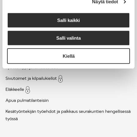
Näytä tiedot
Työsuhde ja virkasuhde
KirVESTES 2025-2028, KJTES sekä muut työ- ja
Salli kaikki
virkaehtosopimukset
Palkkaus
Salli valinta
Työaika
Kiellä
Työhyvinvointi ja työsuojelu
Työttömyys ja lomautukset
Sivutoimet ja kilpailukiellot
Eläkkeelle
Apua pulmatilanteisiin
Kesätyöntekijän työehdot ja palkkaus seurakuntien hengellisessä
työssä