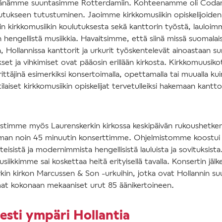
vänämme suuntasimme Rotterdamiin. Kohteenamme oli Codar
lutukseen tutustuminen. Jaoimme kirkkomusiikin opiskelijoiden
n kirkkomusiikin koulutuksesta sekä kanttorin työstä, lauloi
engellistä musiikkia. Havaitsimme, että siinä missä suomalaisil
a, Hollannissa kanttorit ja urkurit työskentelevät ainoastaan s
et ja vihkimiset ovat pääosin erillään kirkosta. Kirkkomuusiko
täjinä esimerkiksi konsertoimalla, opettamalla tai muualla kuin 
laiset kirkkomusiikin opiskelijat tervetulleiksi hakemaan kantto
timme myös Laurenskerkin kirkossa keskipäivän rukoushetken 
man noin 45 minuutin konserttimme. Ohjelmistomme koostui
teisistä ja modernimmista hengellisistä lauluista ja sovituksista.
usiikkimme sai koskettaa heitä erityisellä tavalla. Konsertin j
rkin kirkon Marcussen & Son -urkuihin, jotka ovat Hollannin su
t kokonaan mekaaniset urut 85 äänikertoineen.
sti ympäri Hollantia