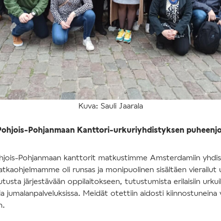
Kuva: Sauli Jaarala
Pohjois-Pohjanmaan Kanttori-urkuriyhdistyksen puheenjo
hjois-Pohjanmaan kanttorit matkustimme Amsterdamiin yhd
tkaohjelmamme oli runsas ja monipuolinen sisältäen vierailut
utusta järjestävään oppilaitokseen, tutustumista erilaisiin urku
ia jumalanpalveluksissa. Meidät otettiin aidosti kiinnostuneina v
n.