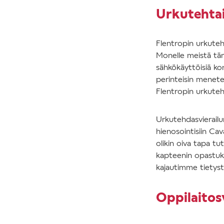
Urkutehtai
Flentropin urkuteh
Monelle meistä täm
sähkökäyttöisiä kon
perinteisin menetel
Flentropin urkuteht
Urkutehdasvierailu
hienosointisiin Cav
olikin oiva tapa t
kapteenin opastuks
kajautimme tietysti
Oppilaitos