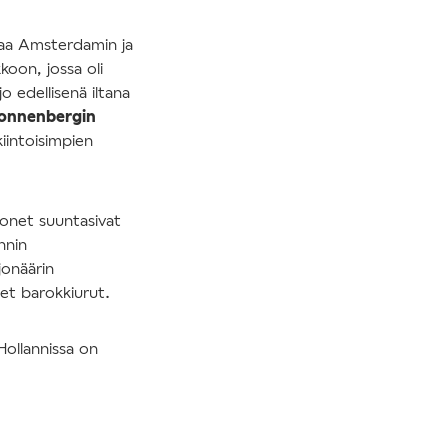
avaa Amsterdamin ja
oon, jossa oli
jo edellisenä iltana
Zonnenbergin
iintoisimpien
onet suuntasivat
hnin
jonäärin
et barokkiurut.
Hollannissa on