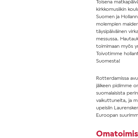
Toisena matkapäi
kirkkomusiikin kou
Suomen ja Hollanni
molempien maiden h
täysipäiväinen virk
messussa. Hautauks
toimimaan myös yrit
Toivotimme hollanti
Suomesta!
Rotterdamissa avus
jälkeen pidimme o
suomalaisista perin
vaikuttuneita, ja m
upeisiin Laurenske
Euroopan suurimma
Omatoimise