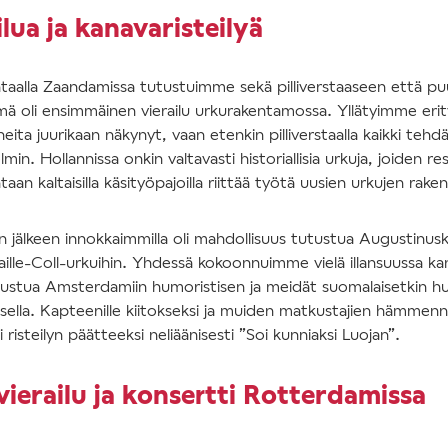
lua ja kanavaristeilyä
taalla Zaandamissa tutustuimme sekä pilliverstaaseen että p
ä oli ensimmäinen vierailu urkurakentamossa. Yllätyimme erityis
eita juurikaan näkynyt, vaan etenkin pilliverstaalla kaikki tehd
min. Hollannissa onkin valtavasti historiallisia urkuja, joiden re
aan kaltaisilla käsityöpajoilla riittää työtä uusien urkujen rake
n jälkeen innokkaimmilla oli mahdollisuus tutustua Augustinusk
aille-Coll-urkuihin. Yhdessä kokoonnuimme vielä illansuussa kana
utustua Amsterdamiin humoristisen ja meidät suomalaisetkin h
ella. Kapteenille kiitokseksi ja muiden matkustajien hämmenn
 risteilyn päätteeksi neliäänisesti ”Soi kunniaksi Luojan”.
vierailu ja konsertti Rotterdamissa