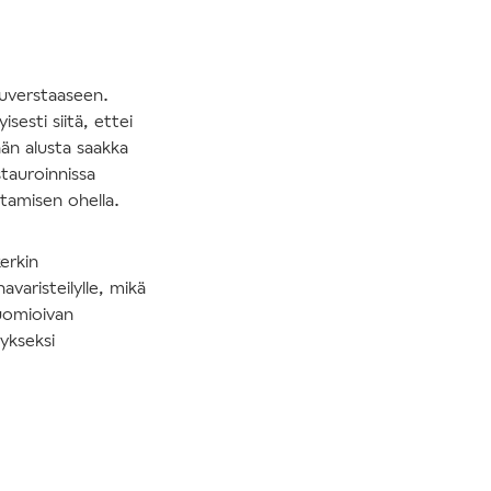
uuverstaaseen.
esti siitä, ettei
ään alusta saakka
stauroinnissa
ntamisen ohella.
erkin
varisteilylle, mikä
uomioivan
ykseksi