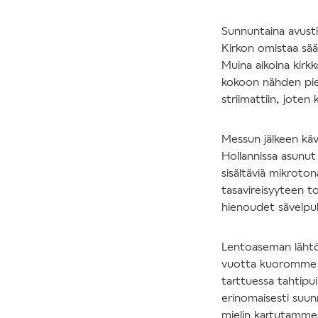
Sunnuntaina avus
Kirkon omistaa säät
Muina aikoina kirk
kokoon nähden pien
striimattiin, jote
Messun jälkeen käv
Hollannissa asunut
sisältäviä mikroton
tasavireisyyteen 
hienoudet sävelpu
Lentoaseman lähtöpo
vuotta kuoromme t
tarttuessa tahtipu
erinomaisesti suunn
mielin kartutamme