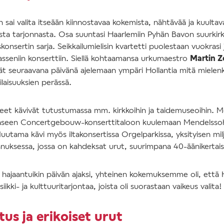
n sai valita itseään kiinnostavaa kokemista, nähtävää ja kuult
ta tarjonnasta. Osa suuntasi Haarlemiin Pyhän Bavon suurkirkk
skonsertin sarja. Seikkailumielisin kvartetti puolestaan vuokrasi 
aasseniin konserttiin. Siellä kohtaamansa urkumaestro
Martin 
vät seuraavana päivänä ajelemaan ympäri Hollantia mitä mielenk
tilaisuuksien perässä.
eet kävivät tutustumassa mm. kirkkoihin ja taidemuseoihin. M
eliaaseen Concertgebouw-konserttitaloon kuulemaan Mendelsso
uutama kävi myös iltakonsertissa Orgelparkissa, yksityisen mil
uksessa, jossa on kahdeksat urut, suurimpana 40-äänikertais
ajaantuikin päivän ajaksi, yhteinen kokemuksemme oli, että 
iikki- ja kulttuuritarjontaa, joista oli suorastaan vaikeus valita!
us ja erikoiset urut