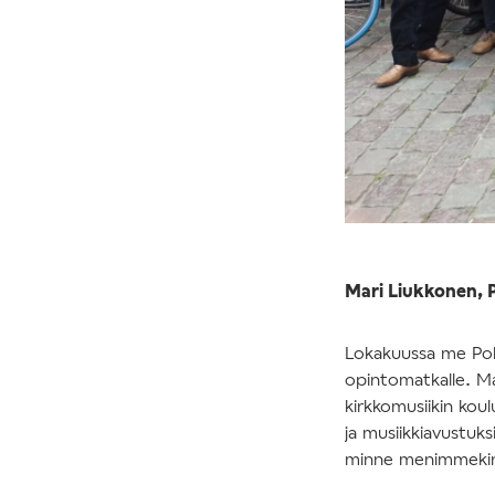
Mari Liukkonen, 
Lokakuussa me Po
opintomatkalle. Ma
kirkkomusiikin koul
ja musiikkiavustuks
minne menimmeki