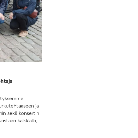
htaja
istyksemme
 urkutehtaaseen ja
ihin sekä konsertin
astaan kaikkialla,