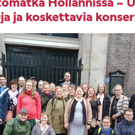
tomatka Hollannissa – U
ja ja koskettavia konser