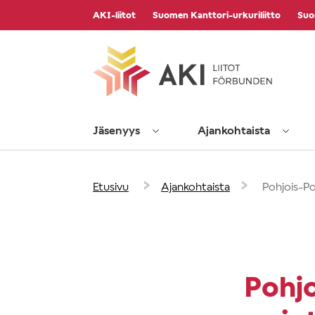
Vieritä
AKI-liitot
Suomen Kanttori-urkuriliitto
Suo
sisältöön
Jäsenyys
Ajankohtaista
›
›
Etusivu
Ajankohtaista
Pohjois-Po
Pohj