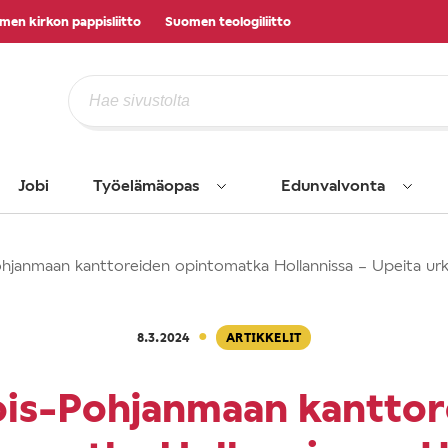
men kirkon pappisliitto
Suomen teologiliitto
Jobi
Työelämäopas
Edunvalvonta
hjanmaan kanttoreiden opintomatka Hollannissa – Upeita urkuj
·
8.3.2024
ARTIKKELIT
ois-Pohjanmaan kanttor