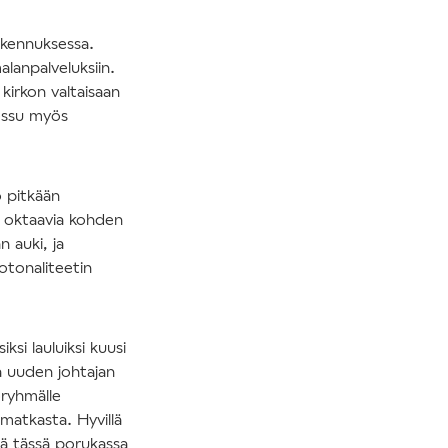
kennuksessa.
alanpalveluksiin.
kirkon valtaisaan
messu myös
o pitkään
tä oktaavia kohden
n auki, ja
tonaliteetin
si lauluiksi kuusi
 uuden johtajan
öryhmälle
 matkasta. Hyvillä
ä tässä porukassa