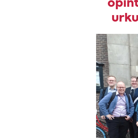
opin
urku