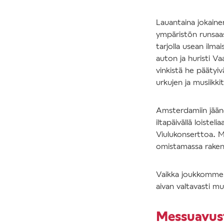
Lauantaina jokaine
ympäristön runsaas
tarjolla usean ilmai
auton ja huristi V
vinkistä he päätyi
urkujen ja musiikki
Amsterdamiin jään
iltapäivällä loist
Viulukonserttoa. M
omistamassa rakenn
Vaikka joukkomme h
aivan valtavasti mus
Messuavust