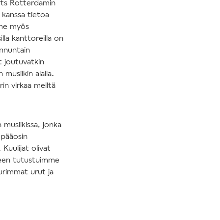
ts Rotterdamin
 kanssa tietoa
mme myös
la kanttoreilla on
unnuntain
t joutuvatkin
musiikin alalla.
rin virkaa meiltä
musiikissa, jonka
 pääosin
 Kuulijat olivat
älkeen tutustuimme
urimmat urut ja