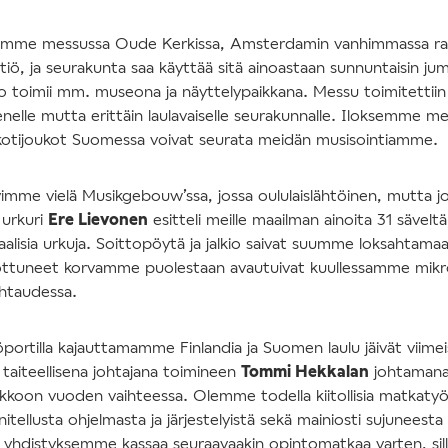
timme messussa Oude Kerkissa, Amsterdamin vanhimmassa ra
iö, ja seurakunta saa käyttää sitä ainoastaan sunnuntaisin jum
ko toimii mm. museona ja näyttelypaikkana. Messu toimitettiin 
elle mutta erittäin laulavaiselle seurakunnalle. Iloksemme 
n kotijoukot Suomessa voivat seurata meidän musisointiamme.
imme vielä Musikgebouw’ssa, jossa oululaislähtöinen, mutta j
 urkuri
Ere Lievonen
esitteli meille maailman ainoita 31 sävel
aalisia urkuja. Soittopöytä ja jalkio saivat suumme loksahtamaa
tottuneet korvamme puolestaan avautuivat kuullessamme mikro
htaudessa.
rtilla kajauttamamme Finlandia ja Suomen laulu jäivät viimeisik
aiteellisena johtajana toimineen
Tommi Hekkalan
johtamana
ikkoon vuoden vaihteessa. Olemme todella kiitollisia matkaty
itellusta ohjelmasta ja järjestelyistä sekä mainiosti sujuneesta
 yhdistyksemme kassaa seuraavaakin opintomatkaa varten, sill