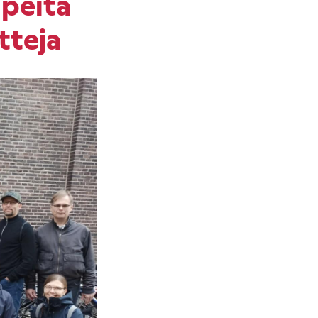
peita
tteja