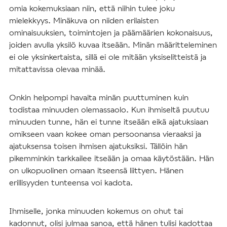
omia kokemuksiaan niin, että niihin tulee joku
mielekkyys. Minäkuva on niiden erilaisten
ominaisuuksien, toimintojen ja päämäärien kokonaisuus,
joiden avulla yksilö kuvaa itseään. Minän määritteleminen
ei ole yksinkertaista, sillä ei ole mitään yksiselitteistä ja
mitattavissa olevaa minää.
Onkin helpompi havaita minän puuttuminen kuin
todistaa minuuden olemassaolo. Kun ihmiseltä puutuu
minuuden tunne, hän ei tunne itseään eikä ajatuksiaan
omikseen vaan kokee oman persoonansa vieraaksi ja
ajatuksensa toisen ihmisen ajatuksiksi. Tällöin hän
pikemminkin tarkkailee itseään ja omaa käytöstään. Hän
on ulkopuolinen omaan itseensä liittyen. Hänen
erillisyyden tunteensa voi kadota.
Ihmiselle, jonka minuuden kokemus on ohut tai
kadonnut, olisi julmaa sanoa, että hänen tulisi kadottaa