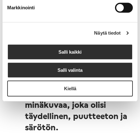
Markkinointi
Pienen vauvan minuus rakentuu hyvin olennaisella tavalla
fyysisen kosketuksen ja ruumiillisuuden kautta. Tuskin
olemme vielä tarpeeksi tunnistaneetkaan, miten
Näytä tiedot
olennainen asia ihmisen hengellisen minuuden
rakentumisessa on hänen fyysisyytensä,
sukupuolisuutensa ja seksuaalisuutensa. Näillä alueilla
Salli kaikki
koetut hyväksymisen tai hylätyksi tulemisen kokemukset
värittävät hyvin usein myös jumalasuhdetta.
Salli valinta
Kiellä
Hyvä itsetunto ei tarkoita
minäkuvaa, joka olisi
täydellinen, puutteeton ja
särötön.