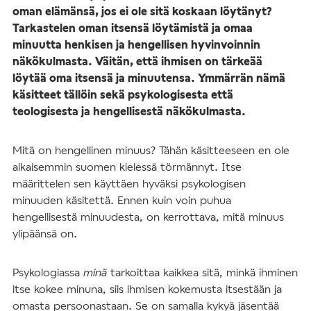
oman elämänsä, jos ei ole sitä koskaan löytänyt?
Tarkastelen oman itsensä löytämistä ja omaa
minuutta henkisen ja hengellisen hyvinvoinnin
näkökulmasta. Väitän, että ihmisen on tärkeää
löytää oma itsensä ja minuutensa. Ymmärrän nämä
käsitteet tällöin sekä psykologisesta että
teologisesta ja hengellisestä näkökulmasta.
Mitä on hengellinen minuus? Tähän käsitteeseen en ole
aikaisemmin suomen kielessä törmännyt. Itse
määrittelen sen käyttäen hyväksi psykologisen
minuuden käsitettä. Ennen kuin voin puhua
hengellisestä minuudesta, on kerrottava, mitä minuus
ylipäänsä on.
Psykologiassa
minä
tarkoittaa kaikkea sitä, minkä ihminen
itse kokee minuna, siis ihmisen kokemusta itsestään ja
omasta persoonastaan. Se on samalla kykyä jäsentää