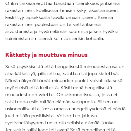
Onkin tärkeää erottaa toisistaan itserakkaus ja itsensä
rakastaminen. Edellisessä ihmisen kyky rakastamiseen
keskittyy lapsekkaalla tavalla omaan itseen. Itsensä
rakastaminen puolestaan on tervettä itsensä
arvostamista ja hyvän elämän suomista ja sen hyväksi
toimimista niin itsensä kuin toistenkin kohdalla.
Kätketty ja muuttuva minuus
Sekä psyykkisestä että hengellisestä minuudesta osa on
aina kätkettyä, piilotettua, salattua tai jopa kiellettyä.
Nämä näkymättömät minuuden puolet voivat olla sekä
myönteisiä että kielteisiä. Käsitteenä hengellisestä
minuudesta on vaiettu. On uskonnollisuutta, jossa ei
saisi tuoda esiin mitään elämän varjopuolia. Sitten on
uskonnollisuutta, jossa omassa hengellisyydessä ei nähdä
juuri mitään positiivista. Voisiko tuo jatkuva
syntiviheliäisyyden tunto olla sellaista elämää, jonka
Jeesuskin sallisi kadotettavan? Sekä hengellisen että