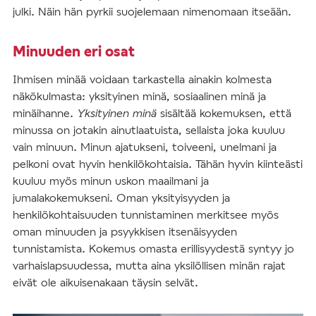
julki. Näin hän pyrkii suojelemaan nimenomaan itseään.
Minuuden eri osat
Ihmisen minää voidaan tarkastella ainakin kolmesta
näkökulmasta: yksityinen minä, sosiaalinen minä ja
minäihanne.
Yksityinen minä
sisältää kokemuksen, että
minussa on jotakin ainutlaatuista, sellaista joka kuuluu
vain minuun. Minun ajatukseni, toiveeni, unelmani ja
pelkoni ovat hyvin henkilökohtaisia. Tähän hyvin kiinteästi
kuuluu myös minun uskon maailmani ja
jumalakokemukseni. Oman yksityisyyden ja
henkilökohtaisuuden tunnistaminen merkitsee myös
oman minuuden ja psyykkisen itsenäisyyden
tunnistamista. Kokemus omasta erillisyydestä syntyy jo
varhaislapsuudessa, mutta aina yksilöllisen minän rajat
eivät ole aikuisenakaan täysin selvät.