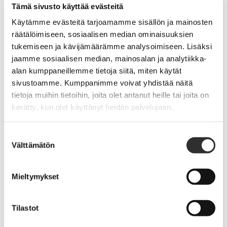
Tämä sivusto käyttää evästeitä
kun olen suhteessa Jumalaan tai toisiin ihmisiin. Jos
Käytämme evästeitä tarjoamamme sisällön ja mainosten
minäkuva on hämärtynyt tai kielteinen, sillä on
räätälöimiseen, sosiaalisen median ominaisuuksien
epäilemättä vaikutus myös jumalasuhteeseen.
tukemiseen ja kävijämäärämme analysoimiseen. Lisäksi
jaamme sosiaalisen median, mainosalan ja analytiikka-
Hengelliseen minuuteen kuuluu psykologisen minuuden
alan kumppaneillemme tietoja siitä, miten käytät
tavoin yksityinen ja sosiaalinen puoli sekä hengellinen
sivustoamme. Kumppanimme voivat yhdistää näitä
minäihanne. Yksityiseen hengelliseen minään kuuluu
tietoja muihin tietoihin, joita olet antanut heille tai joita on
näkemys, että jokaisen hengellinen elämä on
kerätty, kun olet käyttänyt heidän palvelujaan.
ainutlaatuinen, hänelle tyypillinen ja tässä mielessä pyhä
ja loukkaamaton. Hengellinen minäkuva koostuu kaikista
Suostumuksen
itseen kuuluvista ominaisuuksista. Siinä on mukana
Välttämätön
valinta
asianomaisen psyykkinen minäkuva, jonka hyvin
olennaisena osana on itsetunto. Itsetunto ja minäkäsitys
vaikuttavat esimerkiksi siihen, mitä ihminen ajattelee
Mieltymykset
Jumalan suovan hänelle: olenko sen arvoinen, että
Jumala välittäisi tämänkaltaisesta? Masentuneen tai
Tilastot
itseään vähättelevän persoonallisuus vaikuttaa myös
hänen uskonnollisuuteensa.