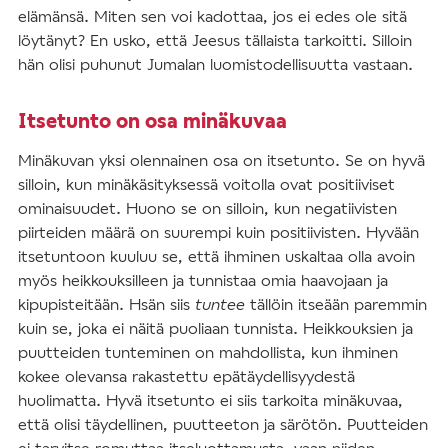
elämänsä. Miten sen voi kadottaa, jos ei edes ole sitä
löytänyt? En usko, että Jeesus tällaista tarkoitti. Silloin
hän olisi puhunut Jumalan luomistodellisuutta vastaan.
Itsetunto on osa minäkuvaa
Minäkuvan yksi olennainen osa on itsetunto. Se on hyvä
silloin, kun minäkäsityksessä voitolla ovat positiiviset
ominaisuudet. Huono se on silloin, kun negatiivisten
piirteiden määrä on suurempi kuin positiivisten. Hyvään
itsetuntoon kuuluu se, että ihminen uskaltaa olla avoin
myös heikkouksilleen ja tunnistaa omia haavojaan ja
kipupisteitään. Hsän siis
tuntee
tällöin itseään paremmin
kuin se, joka ei näitä puoliaan tunnista. Heikkouksien ja
puutteiden tunteminen on mahdollista, kun ihminen
kokee olevansa rakastettu epätäydellisyydestä
huolimatta. Hyvä itsetunto ei siis tarkoita minäkuvaa,
että olisi täydellinen, puutteeton ja särötön. Puutteiden
ei tarvitse romuttaa itseluottamusta, vaan niiden