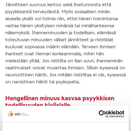
Jännitteen suuruus kertoo sekä itsetunnosta että
psyykkisestä terveydestä. Myös sosiaalisen minän
alueella yksilö voi toimia niin, ettei hänen toimintansa
vastaa hänen yksityisen minänsä tai minäihanteensa
näkemyksiä. Ihanneminuuden ja todellisen, elämässä
toteutuvan minuuden väliset jännitteet ja ristiriidat
kuuluvat sopivassa määrin elämään. Terveen ihmisen
ihanteet ovat hieman korkeammalla, mihin hän
mielestään yltää. Jos ristiriita on liian suuri, ihanneminän
vaatimukset voivat musertaa ihmisen. Silloin kyseessä on
neuroottinen häiriö. Jos mitään ristiriitaa ei ole, kyseessä
on narsistinen häiriö tai psykopatia.
Hengellinen minuus kasvaa psyykkisen
todellisuuden kivijalalle
Hengellinen minuus ei ole erillinen osa ihmisessä, vaan se
kasvaa psyykkisen minuuden ja minäkäsityksen
perustalle. Näkemys itsestä minänä on mukana silloin,