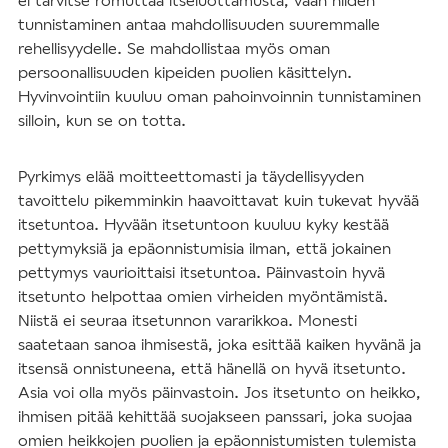
tunnistaminen antaa mahdollisuuden suuremmalle
rehellisyydelle. Se mahdollistaa myös oman
persoonallisuuden kipeiden puolien käsittelyn.
Hyvinvointiin kuuluu oman pahoinvoinnin tunnistaminen
silloin, kun se on totta.
Pyrkimys elää moitteettomasti ja täydellisyyden
tavoittelu pikemminkin haavoittavat kuin tukevat hyvää
itsetuntoa. Hyvään itsetuntoon kuuluu kyky kestää
pettymyksiä ja epäonnistumisia ilman, että jokainen
pettymys vaurioittaisi itsetuntoa. Päinvastoin hyvä
itsetunto helpottaa omien virheiden myöntämistä.
Niistä ei seuraa itsetunnon vararikkoa. Monesti
saatetaan sanoa ihmisestä, joka esittää kaiken hyvänä ja
itsensä onnistuneena, että hänellä on hyvä itsetunto.
Asia voi olla myös päinvastoin. Jos itsetunto on heikko,
ihmisen pitää kehittää suojakseen panssari, joka suojaa
omien heikkojen puolien ja epäonnistumisten tulemista