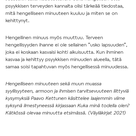
psyykkisen terveyden kannalta olisi tärkeää tiedostaa,
mitä hengelliseen minuuteen kuuluu ja miten se on
kehittynyt.
Hengellinen minuus myös muuttuu. Terveen
hengellisyyden ihanne ei ole sellainen ”usko lapsuuden”,
joka ei koskaan kasvaisi kohti aikuisuutta. Kun ihminen
kasvaa ja kehittyy psyykkisen minuuden alueella, tätä
samaa soisi tapahtuvan myös hengellisessä minuudessa.
Hengelliseen minuuteen sekä muun muassa
syyllisyyteen, armoon ja ihmisen tarvitsevuuteen liittyviä
kysymyksiä Paavo Kettunen käsittelee laajemmin viime
syksynä ilmestyneessä kirjassaan
Kuka minä todella olen?
Kätkössä olevaa minuutta etsimässä. (Väyläkirjat 2021)