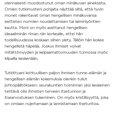
olennaisesti muodostunut oman minäkuvan aineksista.
Omien tutkimusteni pohjalta näyttää siltä, että hyvin
monet rakentavat oman hengellisen minäkuvansa
eettisten normien noudattamisen tai laiminlyöntien
kautta. Moni on myös asettanut hengellisen
ideaaliminän riman niin korkealle, ettei hän
todellisuudessa koskaan siihen ylety. Tällöin hän kokee
hengellistä häpeää. Joskus ihmiset voivat
mitättömyyden ja kelpaamattomuuden tunnossa myös
kilpailla keskenään.
Tutkittuani kohtuullisen paljon ihmisen tunne-elämän ja
hengellisen elämän kokemuksia olenkin tullut
johtopäätökseen: seurakuntien toiminnan yksi keskeinen
tehtävä olisi ihmisten terveen itsetunnon ja
itsearvostuksen tukeminen. On myös kristillisyyttä, joka
on omiaan nujertamaan ja lannistamaan itsetuntoa.