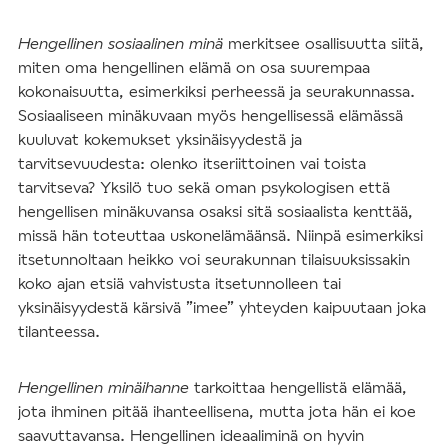
Hengellinen sosiaalinen minä
merkitsee osallisuutta siitä,
miten oma hengellinen elämä on osa suurempaa
kokonaisuutta, esimerkiksi perheessä ja seurakunnassa.
Sosiaaliseen minäkuvaan myös hengellisessä elämässä
kuuluvat kokemukset yksinäisyydestä ja
tarvitsevuudesta: olenko itseriittoinen vai toista
tarvitseva? Yksilö tuo sekä oman psykologisen että
hengellisen minäkuvansa osaksi sitä sosiaalista kenttää,
missä hän toteuttaa uskonelämäänsä. Niinpä esimerkiksi
itsetunnoltaan heikko voi seurakunnan tilaisuuksissakin
koko ajan etsiä vahvistusta itsetunnolleen tai
yksinäisyydestä kärsivä ”imee” yhteyden kaipuutaan joka
tilanteessa.
Hengellinen minäihanne
tarkoittaa hengellistä elämää,
jota ihminen pitää ihanteellisena, mutta jota hän ei koe
saavuttavansa. Hengellinen ideaaliminä on hyvin