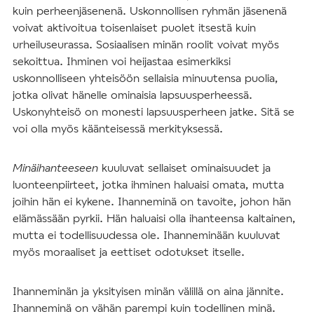
kuin perheenjäsenenä. Uskonnollisen ryhmän jäsenenä
voivat aktivoitua toisenlaiset puolet itsestä kuin
urheiluseurassa. Sosiaalisen minän roolit voivat myös
sekoittua. Ihminen voi heijastaa esimerkiksi
uskonnolliseen yhteisöön sellaisia minuutensa puolia,
jotka olivat hänelle ominaisia lapsuusperheessä.
Uskonyhteisö on monesti lapsuusperheen jatke. Sitä se
voi olla myös käänteisessä merkityksessä.
Minäihanteeseen
kuuluvat sellaiset ominaisuudet ja
luonteenpiirteet, jotka ihminen haluaisi omata, mutta
joihin hän ei kykene. Ihanneminä on tavoite, johon hän
elämässään pyrkii. Hän haluaisi olla ihanteensa kaltainen,
mutta ei todellisuudessa ole. Ihanneminään kuuluvat
myös moraaliset ja eettiset odotukset itselle.
Ihanneminän ja yksityisen minän välillä on aina jännite.
Ihanneminä on vähän parempi kuin todellinen minä.