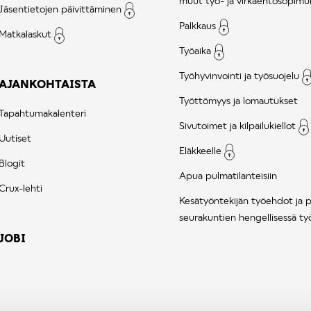
muut työ- ja virkaehtosopimu
Jäsentietojen päivittäminen
Palkkaus
Matkalaskut
Työaika
Työhyvinvointi ja työsuojelu
AJANKOHTAISTA
Työttömyys ja lomautukset
Tapahtumakalenteri
Sivutoimet ja kilpailukiellot
Uutiset
Eläkkeelle
Blogit
Apua pulmatilanteisiin
Crux-lehti
Kesätyöntekijän työehdot ja 
seurakuntien hengellisessä ty
JOBI