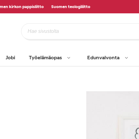
men kirkon pappisliitto
Suomen teologiliitto
Jobi
Työelämäopas
Edunvalvonta