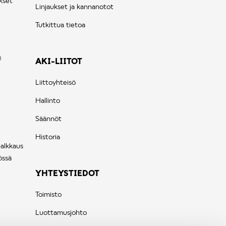
kset
Linjaukset ja kannanotot
Tutkittua tietoa
AKI-LIITOT
Liittoyhteisö
Hallinto
Säännöt
Historia
palkkaus
össä
YHTEYSTIEDOT
Toimisto
Luottamusjohto