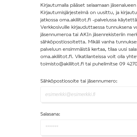
Kirjautumalla pääset selaamaan jäsenalueen s
Kirjautumisjärjestelmä on uusittu, ja kirjau
jatkossa oma.akiliitot.fi -palvelussa käytettäv
Verkkosivuille kirjauduttaessa tunnuksena v
jäsennumeroa tai AKIn jäsenrekisteriin mer
sähköpostiosoitetta. Mikäli vanha tunnuksesi
palveluun ensimmäistä kertaa, tilaa uusi sal
oma.akiliitot.fi. Vikatilanteissa voit olla y
toimisto@akiliitot.fi tai puhelimitse 09 427
Sähköpostiosoite tai jäsennumero:
Salasana: