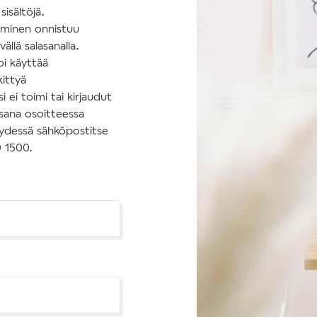
isältöjä.
tuminen onnistuu
ällä salasanalla.
oi käyttää
kittyä
 ei toimi tai kirjaudut
asana osoitteessa
hteydessä sähköpostitse
0 1500.