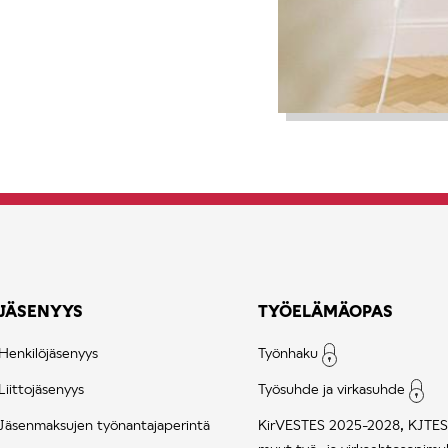
JÄSENYYS
TYÖELÄMÄOPAS
Henkilöjäsenyys
Työnhaku
Liittojäsenyys
Työsuhde ja virkasuhde
Jäsenmaksujen työnantajaperintä
KirVESTES 2025-2028, KJTES