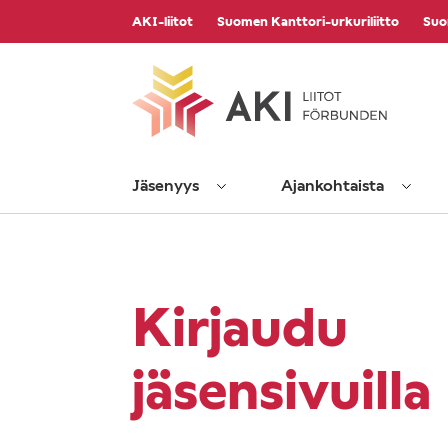
Vieritä
AKI-liitot
Suomen Kanttori-urkuriliitto
Suo
sisältöön
Jäsenyys
Ajankohtaista
Kirjaudu
jäsensivuilla