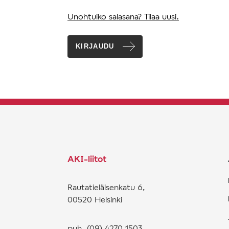
Unohtuiko salasana? Tilaa uusi.
KIRJAUDU
AKI-liitot
Rautatieläisenkatu 6,
00520 Helsinki
puh. (09) 4270 1503