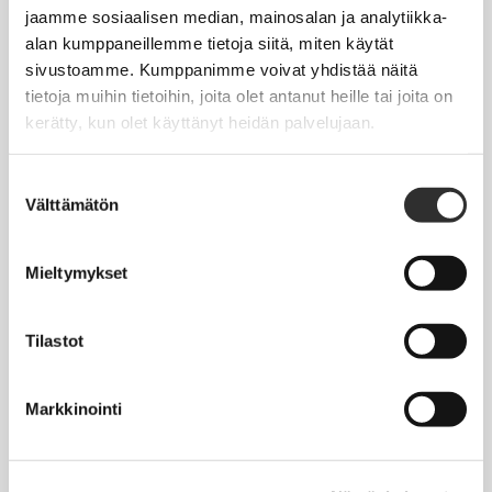
Jäsentietojen päivittäminen
jaamme sosiaalisen median, mainosalan ja analytiikka-
alan kumppaneillemme tietoja siitä, miten käytät
Matkalaskut
sivustoamme. Kumppanimme voivat yhdistää näitä
tietoja muihin tietoihin, joita olet antanut heille tai joita on
kerätty, kun olet käyttänyt heidän palvelujaan.
AJANKOHTAISTA
Tapahtumakalenteri
Suostumuksen
Välttämätön
valinta
Uutiset
Blogit
Mieltymykset
Crux-lehti
Tilastot
JOBI
Markkinointi
TYÖELÄMÄOPAS
Työnhaku