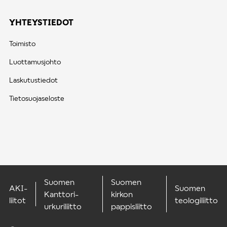
YHTEYSTIEDOT
Toimisto
Luottamusjohto
Laskutustiedot
Tietosuojaseloste
Suomen
Suomen
AKI-
Suomen
Kanttori-
kirkon
liitot
teologiliitto
urkuriliitto
pappisliitto