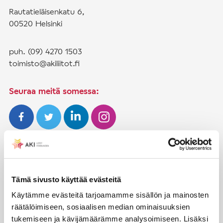
Rautatieläisenkatu 6,
00520 Helsinki
puh. (09) 4270 1503
toimisto@akiliitot.fi
Seuraa meitä somessa:
JÄSENYYS
Henkilöjäsenyys
Tämä sivusto käyttää evästeitä
Liittojäsenyys
Käytämme evästeitä tarjoamamme sisällön ja mainosten
räätälöimiseen, sosiaalisen median ominaisuuksien
Jäsenmaksujen työnantajaperintä
tukemiseen ja kävijämäärämme analysoimiseen. Lisäksi