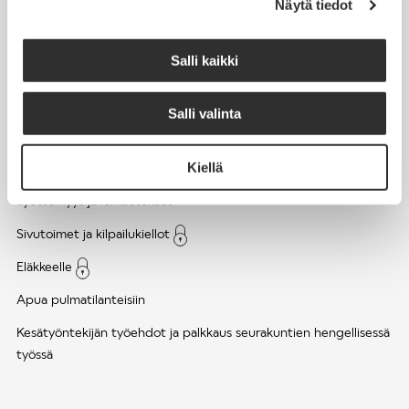
Näytä tiedot
Työsuhde ja virkasuhde
KirVESTES 2025-2028, KJTES sekä muut työ- ja
Salli kaikki
virkaehtosopimukset
Palkkaus
Salli valinta
Työaika
Kiellä
Työhyvinvointi ja työsuojelu
Työttömyys ja lomautukset
Sivutoimet ja kilpailukiellot
Eläkkeelle
Apua pulmatilanteisiin
Kesätyöntekijän työehdot ja palkkaus seurakuntien hengellisessä
työssä