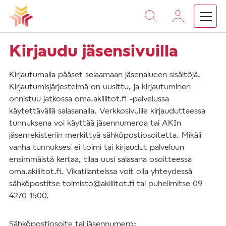
Vieritä
sisältöön
Kirjaudu jäsensivuilla
Kirjautumalla pääset selaamaan jäsenalueen sisältöjä.
Kirjautumisjärjestelmä on uusittu, ja kirjautuminen
onnistuu jatkossa oma.akiliitot.fi -palvelussa
käytettävällä salasanalla. Verkkosivuille kirjauduttaessa
tunnuksena voi käyttää jäsennumeroa tai AKIn
jäsenrekisteriin merkittyä sähköpostiosoitetta. Mikäli
vanha tunnuksesi ei toimi tai kirjaudut palveluun
ensimmäistä kertaa, tilaa uusi salasana osoitteessa
oma.akiliitot.fi. Vikatilanteissa voit olla yhteydessä
sähköpostitse toimisto@akiliitot.fi tai puhelimitse 09
4270 1500.
Sähköpostiosoite tai jäsennumero: