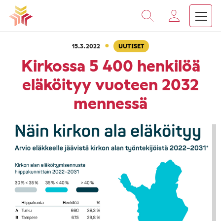
›
›
Vieritä
Etusivu
Ajankohtaista
Kirkossa 5 400 henkilöä 
sisältöön
·
15.3.2022
UUTISET
Kirkossa 5 400 henkilöä
eläköityy vuoteen 2032
mennessä