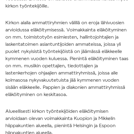
kirkon työntekijöille.
Kirkon alalla ammattiryhmien välillä on eroja lähivuosien
arvioidussa eläköitymisessä. Voimakkainta eläköityminen
on mm. toimistotyön esimiesten, hallintojohtajien ja
laskentatoimen asiantuntijoiden ammateissa, joissa yli
puolet nykyisistä työntekijöistä on jäämässä eläkkeelle
kymmenen vuoden kuluessa. Pienintä eläköityminen taas
on mm. musiikin opettajien, tiedottajien ja
lastenkerhojen ohjaajien ammattiryhmissä, joissa alle
kolmasosa nykyvakuutetuista jää kymmenen vuoden
sisään eläkkeelle. Pappien ja diakonien ammattiryhmissä
eläköityminen on keskitasoa.
Alueellisesti kirkon työntekijöiden eläköitymisen
arvioidaan olevan voimakkainta Kuopion ja Mikkelin
hiippakuntien alueella, pienintä Helsingin ja Espoon
hiippakuntien alueella.