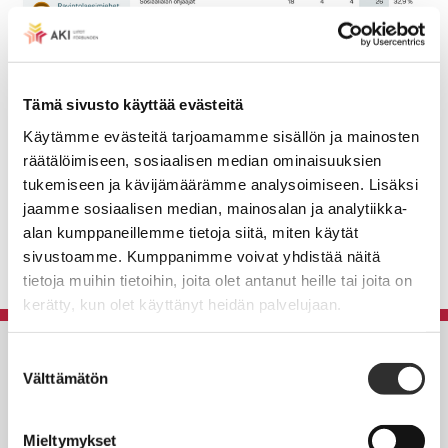
Tämä sivusto käyttää evästeitä
Käytämme evästeitä tarjoamamme sisällön ja mainosten
räätälöimiseen, sosiaalisen median ominaisuuksien
tukemiseen ja kävijämäärämme analysoimiseen. Lisäksi
jaamme sosiaalisen median, mainosalan ja analytiikka-
Lue juttu kokonaan
Kevan sivuilta
.
alan kumppaneillemme tietoja siitä, miten käytät
sivustoamme. Kumppanimme voivat yhdistää näitä
tietoja muihin tietoihin, joita olet antanut heille tai joita on
kerätty, kun olet käyttänyt heidän palvelujaan.
Suostumuksen
AKI-liitot
Välttämätön
valinta
Rautatieläisenkatu 6,
00520 Helsinki
Mieltymykset