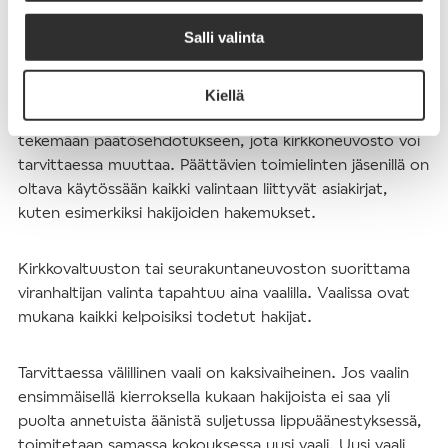
Salli valinta
Kirkkoneuvosto tekee kirkkovaltuustolle ja esittelevä
viranhaltija seurakuntaneuvostolle päätösehdotuksen
siitä, kuka toimielimen tulisi valita kirkkoherran virkaan.
Kiellä
Kirkkoneuvoston päätösehdotus pohjautuu esittelijän
tekemään päätösehdotukseen, jota kirkkoneuvosto voi
tarvittaessa muuttaa. Päättävien toimielinten jäsenillä on
oltava käytössään kaikki valintaan liittyvät asiakirjat,
kuten esimerkiksi hakijoiden hakemukset.
Kirkkovaltuuston tai seurakuntaneuvoston suorittama
viranhaltijan valinta tapahtuu aina vaalilla. Vaalissa ovat
mukana kaikki kelpoisiksi todetut hakijat.
Tarvittaessa välillinen vaali on kaksivaiheinen. Jos vaalin
ensimmäisellä kierroksella kukaan hakijoista ei saa yli
puolta annetuista äänistä suljetussa lippuäänestyksessä,
toimitetaan samassa kokouksessa uusi vaali. Uusi vaali