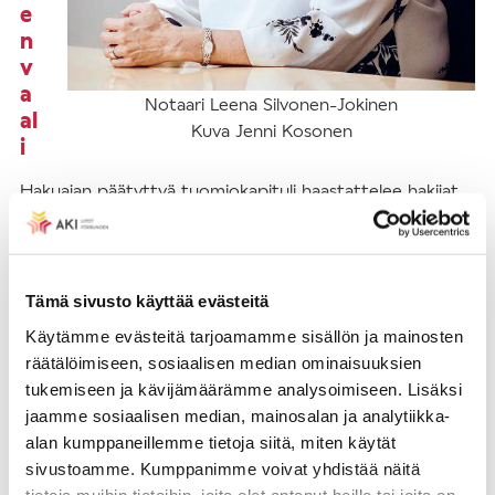
e
n
v
a
Notaari Leena Silvonen-Jokinen
al
Kuva Jenni Kosonen
i
Hakuajan päätyttyä tuomiokapituli haastattelee hakijat
ja tutkii kelpoisuuden haettavana olevaan kirkkoherran
virkaan sekä laatii lausunnon hakijoista seurakunnalle.
Lausunnossa otetaan kantaa hakijoiden kelpoisuuteen.
Lausunto on tulevan vaalin valmistelua eikä siihen saa
Tämä sivusto käyttää evästeitä
hakea muutosta valittamalla.
Käytämme evästeitä tarjoamamme sisällön ja mainosten
räätälöimiseen, sosiaalisen median ominaisuuksien
Kun vaalitapa on välillinen vaali, niin tuomiokapituli
tukemiseen ja kävijämäärämme analysoimiseen. Lisäksi
määrää vaalin valmistelijan. Valmistelijana voi olla
jaamme sosiaalisen median, mainosalan ja analytiikka-
esimerkiksi lääninrovasti tai muu kokenut kirkkoherra tai
alan kumppaneillemme tietoja siitä, miten käytät
kappalainen toisesta seurakunnasta. Vaalin valmistelijan
sivustoamme. Kumppanimme voivat yhdistää näitä
tehtävänä on huolehtia virantäyttöprosessin
tietoja muihin tietoihin, joita olet antanut heille tai joita on