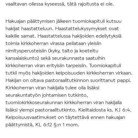
vaalitavan ollessa kyseessä, tätä rajoitusta ei ole.
Hakuajan päättymisen jälkeen tuomiokapituli kutsuu
hakijat haastatteluun. Haastattelukysymykset ovat
kaikille samat. Haastattelussa hakijoiden edellytyksiä
toimia kirkkoherran virassa peilataan yleisiin
nimitysperusteisiin (kyky, taito ja koeteltu
kansalaiskunto) sekä seurakunnasta saatuihin
kirkkoherran viran erityisiin tarpeisiin. Tuomiokapituli
tutkii myös hakijoiden kelpoisuuden kirkkoherran virkaan.
Hakijan on oltava pastoraalitutkinnon suorittanut pappi.
Kirkkoherran viran hakijalla tulee olla lisäksi
seurakuntatyön johtamisen tutkinto,
tuomiokirkkoseurakunnan kirkkoherran viran hakijalla
lisäksi ylempi pastoraalitutkinto. Kielitaidosta ks. KJ 6:4.
Kelpoisuusvaatimukset on täytettävä ennen hakuajan
päättymistä, KL 6:12 §:n 1 mom.