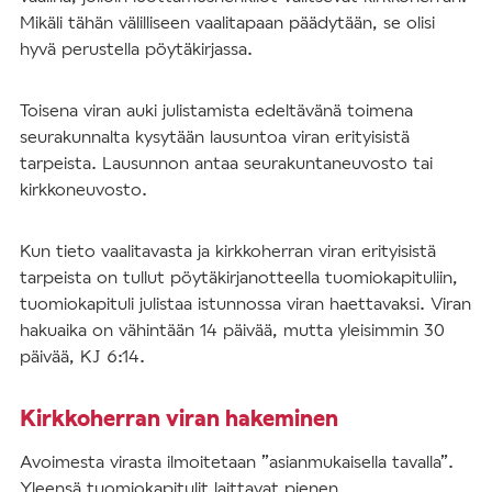
Mikäli tähän välilliseen vaalitapaan päädytään, se olisi
hyvä perustella pöytäkirjassa.
Toisena viran auki julistamista edeltävänä toimena
seurakunnalta kysytään lausuntoa viran erityisistä
tarpeista. Lausunnon antaa seurakuntaneuvosto tai
kirkkoneuvosto.
Kun tieto vaalitavasta ja kirkkoherran viran erityisistä
tarpeista on tullut pöytäkirjanotteella tuomiokapituliin,
tuomiokapituli julistaa istunnossa viran haettavaksi. Viran
hakuaika on vähintään 14 päivää, mutta yleisimmin 30
päivää, KJ 6:14.
Kirkkoherran viran hakeminen
Avoimesta virasta ilmoitetaan ”asianmukaisella tavalla”.
Yleensä tuomiokapitulit laittavat pienen