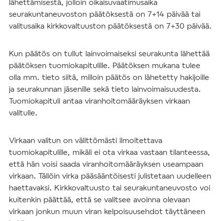
lähettämisestä, jolloin oikaisuvaatimusaika
seurakuntaneuvoston päätöksestä on 7+14 päivää tai
valitusaika kirkkovaltuuston päätöksestä on 7+30 päivää.
Kun päätös on tullut lainvoimaiseksi seurakunta lähettää
päätöksen tuomiokapitulille. Päätöksen mukana tulee
olla mm. tieto siitä, milloin päätös on lähetetty hakijoille
ja seurakunnan jäsenille sekä tieto lainvoimaisuudesta.
Tuomiokapituli antaa viranhoitomääräyksen virkaan
valitulle.
Virkaan valitun on välittömästi ilmoitettava
tuomiokapitulille, mikäli ei ota virkaa vastaan tilanteessa,
että hän voisi saada viranhoitomääräyksen useampaan
virkaan. Tällöin virka pääsääntöisesti julistetaan uudelleen
haettavaksi. Kirkkovaltuusto tai seurakuntaneuvosto voi
kuitenkin päättää, että se valitsee avoinna olevaan
virkaan jonkun muun viran kelpoisuusehdot täyttäneen