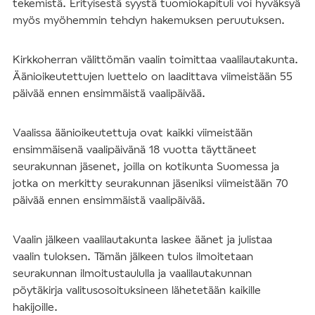
tekemistä. Erityisestä syystä tuomiokapituli voi hyväksyä
myös myöhemmin tehdyn hakemuksen peruutuksen.
Kirkkoherran välittömän vaalin toimittaa vaalilautakunta.
Äänioikeutettujen luettelo on laadittava viimeistään 55
päivää ennen ensimmäistä vaalipäivää.
Vaalissa äänioikeutettuja ovat kaikki viimeistään
ensimmäisenä vaalipäivänä 18 vuotta täyttäneet
seurakunnan jäsenet, joilla on kotikunta Suomessa ja
jotka on merkitty seurakunnan jäseniksi viimeistään 70
päivää ennen ensimmäistä vaalipäivää.
Vaalin jälkeen vaalilautakunta laskee äänet ja julistaa
vaalin tuloksen. Tämän jälkeen tulos ilmoitetaan
seurakunnan ilmoitustaululla ja vaalilautakunnan
pöytäkirja valitusosoituksineen lähetetään kaikille
hakijoille.