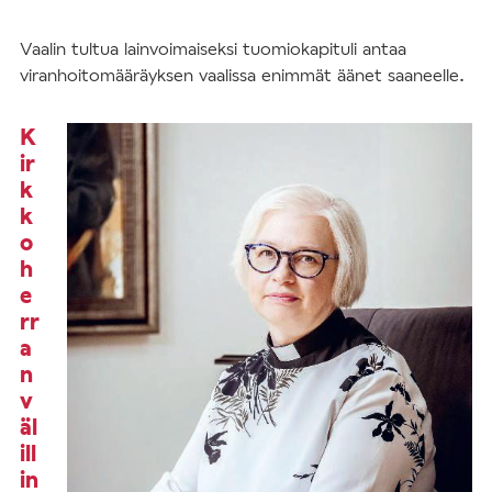
Vaalin tultua lainvoimaiseksi tuomiokapituli antaa
viranhoitomääräyksen vaalissa enimmät äänet saaneelle.
K
ir
k
k
o
h
e
rr
a
n
v
äl
ill
in