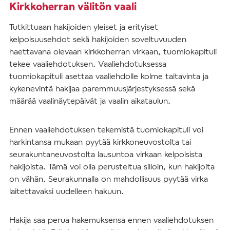
Kirkkoherran välitön vaali
Tutkittuaan hakijoiden yleiset ja erityiset
kelpoisuusehdot sekä hakijoiden soveltuvuuden
haettavana olevaan kirkkoherran virkaan, tuomiokapituli
tekee vaaliehdotuksen. Vaaliehdotuksessa
tuomiokapituli asettaa vaaliehdolle kolme taitavinta ja
kykenevintä hakijaa paremmuusjärjestyksessä sekä
määrää vaalinäytepäivät ja vaalin aikataulun.
Ennen vaaliehdotuksen tekemistä tuomiokapituli voi
harkintansa mukaan pyytää kirkkoneuvostolta tai
seurakuntaneuvostolta lausuntoa virkaan kelpoisista
hakijoista. Tämä voi olla perusteltua silloin, kun hakijoita
on vähän. Seurakunnalla on mahdollisuus pyytää virka
laitettavaksi uudelleen hakuun.
Hakija saa perua hakemuksensa ennen vaaliehdotuksen