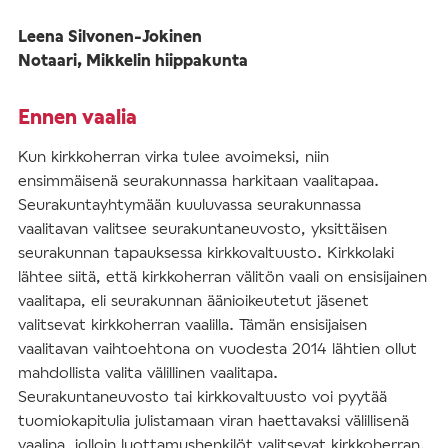
Leena Silvonen-Jokinen
Notaari, Mikkelin hiippakunta
Ennen vaalia
Kun kirkkoherran virka tulee avoimeksi, niin
ensimmäisenä seurakunnassa harkitaan vaalitapaa.
Seurakuntayhtymään kuuluvassa seurakunnassa
vaalitavan valitsee seurakuntaneuvosto, yksittäisen
seurakunnan tapauksessa kirkkovaltuusto. Kirkkolaki
lähtee siitä, että kirkkoherran välitön vaali on ensisijainen
vaalitapa, eli seurakunnan äänioikeutetut jäsenet
valitsevat kirkkoherran vaalilla. Tämän ensisijaisen
vaalitavan vaihtoehtona on vuodesta 2014 lähtien ollut
mahdollista valita välillinen vaalitapa.
Seurakuntaneuvosto tai kirkkovaltuusto voi pyytää
tuomiokapitulia julistamaan viran haettavaksi välillisenä
vaalina, jolloin luottamushenkilöt valitsevat kirkkoherran.