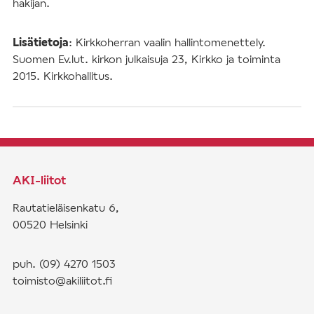
hakijan.
Lisätietoja
: Kirkkoherran vaalin hallintomenettely.
Suomen Ev.lut. kirkon julkaisuja 23, Kirkko ja toiminta
2015. Kirkkohallitus.
AKI-liitot
Rautatieläisenkatu 6,
00520 Helsinki
puh. (09) 4270 1503
toimisto@akiliitot.fi