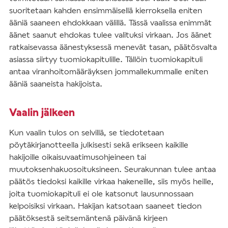
suoritetaan kahden ensimmäisellä kierroksella eniten
ääniä saaneen ehdokkaan välillä. Tässä vaalissa enimmät
äänet saanut ehdokas tulee valituksi virkaan. Jos äänet
ratkaisevassa äänestyksessä menevät tasan, päätösvalta
asiassa siirtyy tuomiokapitulille. Tällöin tuomiokapituli
antaa viranhoitomääräyksen jommallekummalle eniten
ääniä saaneista hakijoista.
Vaalin jälkeen
Kun vaalin tulos on selvillä, se tiedotetaan
pöytäkirjanotteella julkisesti sekä erikseen kaikille
hakijoille oikaisuvaatimusohjeineen tai
muutoksenhakuosoituksineen. Seurakunnan tulee antaa
päätös tiedoksi kaikille virkaa hakeneille, siis myös heille,
joita tuomiokapituli ei ole katsonut lausunnossaan
kelpoisiksi virkaan. Hakijan katsotaan saaneet tiedon
päätöksestä seitsemäntenä päivänä kirjeen