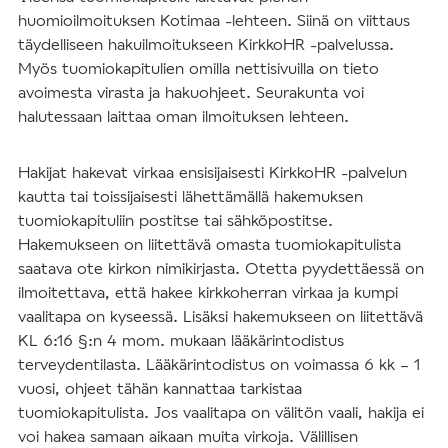
huomioilmoituksen Kotimaa -lehteen. Siinä on viittaus
täydelliseen hakuilmoitukseen KirkkoHR -palvelussa.
Myös tuomiokapitulien omilla nettisivuilla on tieto
avoimesta virasta ja hakuohjeet. Seurakunta voi
halutessaan laittaa oman ilmoituksen lehteen.
Hakijat hakevat virkaa ensisijaisesti KirkkoHR -palvelun
kautta tai toissijaisesti lähettämällä hakemuksen
tuomiokapituliin postitse tai sähköpostitse.
Hakemukseen on liitettävä omasta tuomiokapitulista
saatava ote kirkon nimikirjasta. Otetta pyydettäessä on
ilmoitettava, että hakee kirkkoherran virkaa ja kumpi
vaalitapa on kyseessä. Lisäksi hakemukseen on liitettävä
KL 6:16 §:n 4 mom. mukaan lääkärintodistus
terveydentilasta. Lääkärintodistus on voimassa 6 kk – 1
vuosi, ohjeet tähän kannattaa tarkistaa
tuomiokapitulista. Jos vaalitapa on välitön vaali, hakija ei
voi hakea samaan aikaan muita virkoja. Välillisen