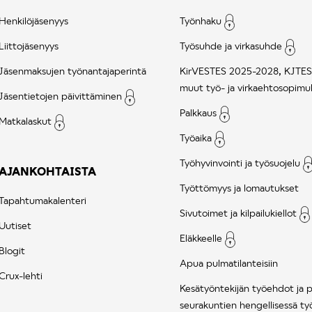
Henkilöjäsenyys
Työnhaku
Liittojäsenyys
Työsuhde ja virkasuhde
Jäsenmaksujen työnantajaperintä
KirVESTES 2025-2028, KJTES
muut työ- ja virkaehtosopimu
Jäsentietojen päivittäminen
Palkkaus
Matkalaskut
Työaika
Työhyvinvointi ja työsuojelu
AJANKOHTAISTA
Työttömyys ja lomautukset
Tapahtumakalenteri
Sivutoimet ja kilpailukiellot
Uutiset
Eläkkeelle
Blogit
Apua pulmatilanteisiin
Crux-lehti
Kesätyöntekijän työehdot ja 
seurakuntien hengellisessä ty