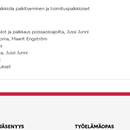
lkkiolla palkitseminen ja toimituspalkkioiset
ot ja palkkaus poissaoloajoilta, Jussi Junni
loma, Maarit Engström
s
a, Jussi Junni
t
ukset
JÄSENYYS
TYÖELÄMÄOPAS