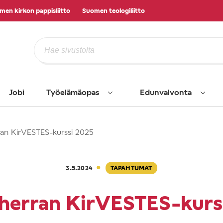
men kirkon pappisliitto
Suomen teologiliitto
Jobi
Työelämäopas
Edunvalvonta
ran KirVESTES-kurssi 2025
·
3.5.2024
TAPAHTUMAT
herran KirVESTES-kurs