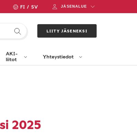
FI
SV
JÄSENALUE
LIITY JÄSENEKSI
AKI-
Yhteystiedot
liitot
si 2025