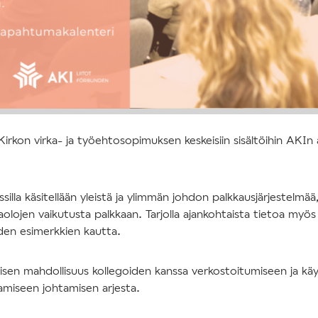
irkon virka- ja työehtosopimuksen keskeisiin sisältöihin AKIn 
rssilla käsitellään yleistä ja ylimmän johdon palkkausjärjestelmää
aolojen vaikutusta palkkaan. Tarjolla ajankohtaista tietoa myös 
iden esimerkkien kautta.
aisen mahdollisuus kollegoiden kanssa verkostoitumiseen ja k
amiseen johtamisen arjesta.