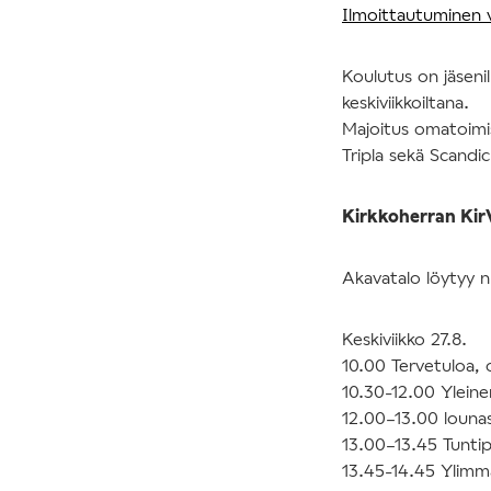
Ilmoittautuminen v
Koulutus on jäsenil
keskiviikkoiltana.
Majoitus omatoimis
Tripla sekä Scandic 
Kirkkoherran Ki
Akavatalo löytyy n.
Keskiviikko 27.8.
10.00 Tervetuloa, 
10.30-12.00 Yleine
12.00–13.00 louna
13.00–13.45 Tuntip
13.45-14.45 Ylimmä