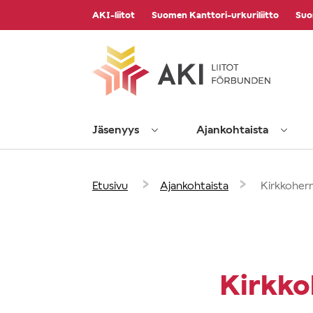
Vieritä
AKI-liitot
Suomen Kanttori-urkuriliitto
Suo
sisältöön
Jäsenyys
Ajankohtaista
›
›
Etusivu
Ajankohtaista
Kirkkoher
Kirkko