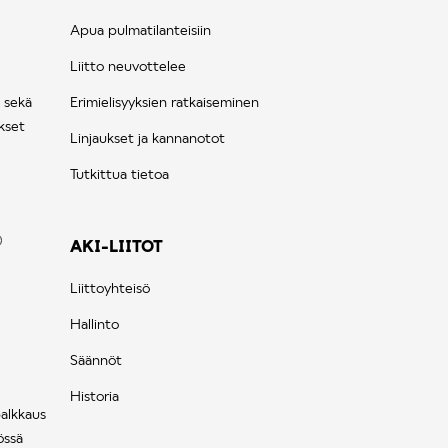
Apua pulmatilanteisiin
Liitto neuvottelee
 sekä
Erimielisyyksien ratkaiseminen
kset
Linjaukset ja kannanotot
Tutkittua tietoa
AKI-LIITOT
Liittoyhteisö
Hallinto
Säännöt
Historia
palkkaus
össä