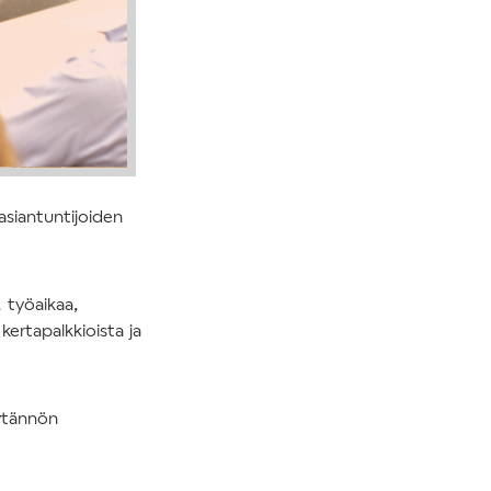
asiantuntijoiden
, työaikaa,
kertapalkkioista ja
äytännön