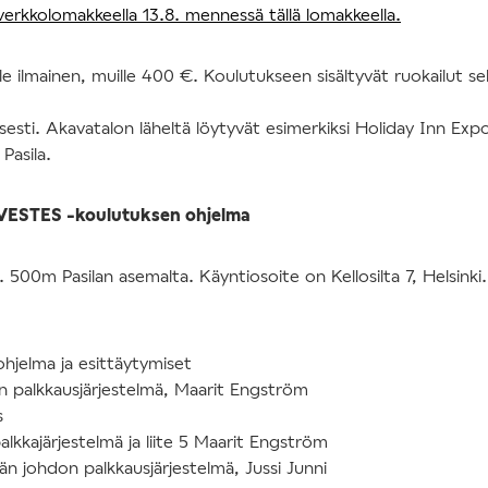
erkkolomakkeella 13.8. mennessä tällä lomakkeella.
le ilmainen, muille 400 €. Koulutukseen sisältyvät ruokailut sekä
esti. Akavatalon läheltä löytyvät esimerkiksi Holiday Inn Exp
Pasila.
rVESTES -koulutuksen ohjelma
 500m Pasilan asemalta. Käyntiosoite on Kellosilta 7, Helsinki.
ohjelma ja esittäytymiset
n palkkausjärjestelmä, Maarit Engström
s
alkkajärjestelmä ja liite 5 Maarit Engström
n johdon palkkausjärjestelmä, Jussi Junni