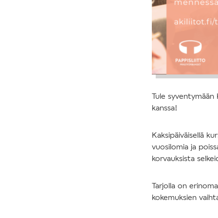
Tule syventymään K
kanssa!
Kaksipäiväisellä ku
vuosilomia ja poiss
korvauksista selke
Tarjolla on erinom
kokemuksien vaiht