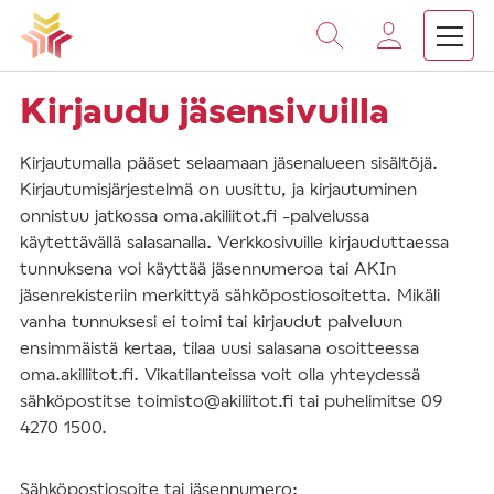
Vieritä
sisältöön
Kirjaudu jäsensivuilla
Kirjautumalla pääset selaamaan jäsenalueen sisältöjä.
Kirjautumisjärjestelmä on uusittu, ja kirjautuminen
onnistuu jatkossa oma.akiliitot.fi -palvelussa
käytettävällä salasanalla. Verkkosivuille kirjauduttaessa
tunnuksena voi käyttää jäsennumeroa tai AKIn
jäsenrekisteriin merkittyä sähköpostiosoitetta. Mikäli
vanha tunnuksesi ei toimi tai kirjaudut palveluun
ensimmäistä kertaa, tilaa uusi salasana osoitteessa
oma.akiliitot.fi. Vikatilanteissa voit olla yhteydessä
sähköpostitse toimisto@akiliitot.fi tai puhelimitse 09
4270 1500.
Sähköpostiosoite tai jäsennumero: