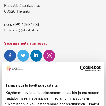
Rautatieläisenkatu 6,
00520 Helsinki
puh. (09) 4270 1503
toimisto@akiliitot.fi
Seuraa meitä somessa:
JÄSENYYS
Henkilöjäsenyys
Tämä sivusto käyttää evästeitä
Liittojäsenyys
Käytämme evästeitä tarjoamamme sisällön ja mainosten
räätälöimiseen, sosiaalisen median ominaisuuksien
Jäsenmaksujen työnantajaperintä
tukemiseen ja kävijämäärämme analysoimiseen. Lisäksi