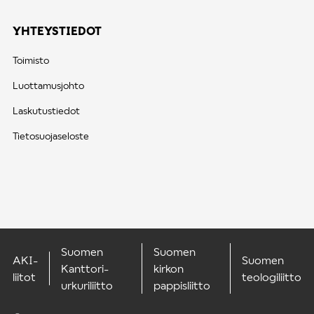
YHTEYSTIEDOT
Toimisto
Luottamusjohto
Laskutustiedot
Tietosuojaseloste
Suomen
Suomen
AKI-
Suomen
Kanttori-
kirkon
liitot
teologiliitto
urkuriliitto
pappisliitto