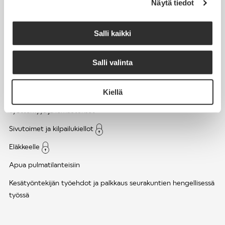
Näytä tiedot
Työsuhde ja virkasuhde
KirVESTES 2025-2028, KJTES sekä muut työ- ja
Salli kaikki
virkaehtosopimukset
Palkkaus
Salli valinta
Työaika
Kiellä
Työhyvinvointi ja työsuojelu
Työttömyys ja lomautukset
Sivutoimet ja kilpailukiellot
Eläkkeelle
Apua pulmatilanteisiin
Kesätyöntekijän työehdot ja palkkaus seurakuntien hengellisessä
työssä