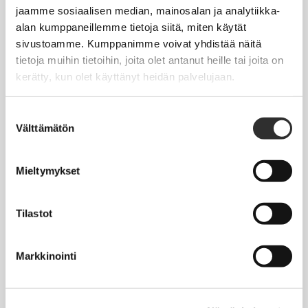
Jäsentietojen päivittäminen
jaamme sosiaalisen median, mainosalan ja analytiikka-
alan kumppaneillemme tietoja siitä, miten käytät
Matkalaskut
sivustoamme. Kumppanimme voivat yhdistää näitä
tietoja muihin tietoihin, joita olet antanut heille tai joita on
kerätty, kun olet käyttänyt heidän palvelujaan.
AJANKOHTAISTA
Tapahtumakalenteri
Suostumuksen
Välttämätön
valinta
Uutiset
Blogit
Mieltymykset
Crux-lehti
Tilastot
JOBI
Markkinointi
TYÖELÄMÄOPAS
Työnhaku