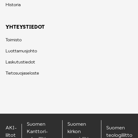
Historia
YHTEYSTIEDOT
Toimisto
Luottamusjohto
Laskutustiedot
Tietosuojaseloste
Suomen
Suomen
AKI-
Suomen
Kanttori-
kirkon
liitot
teologiliitto