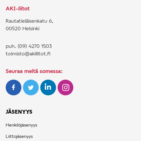
k
AKI-liitot
k
e
Rautatieläisenkatu 6,
l
00520 Helsinki
i
e
puh. (09) 4270 1503
n
toimisto@akiliitot.fi
s
i
Seuraa meitä somessa:
v
u
t
u
JÄSENYYS
s
Henkilöjäsenyys
Liittojäsenyys