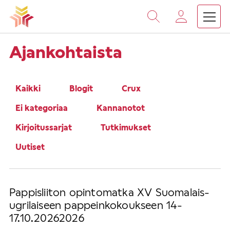
Vieritä
sisältöön
›
Etusivu
Henkilöt
Ajankohtaista
Kaikki
Blogit
Crux
Ei kategoriaa
Kannanotot
Kirjoitussarjat
Tutkimukset
Uutiset
Pappisliiton opintomatka XV Suomalais-
ugrilaiseen pappeinkokoukseen 14-
17.10.20262026