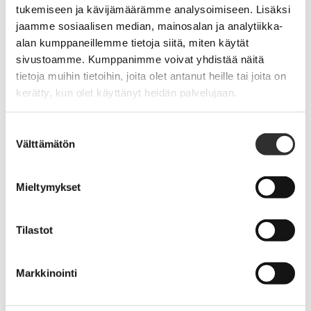
tukemiseen ja kävijämäärämme analysoimiseen. Lisäksi
jaamme sosiaalisen median, mainosalan ja analytiikka-
alan kumppaneillemme tietoja siitä, miten käytät
sivustoamme. Kumppanimme voivat yhdistää näitä
tietoja muihin tietoihin, joita olet antanut heille tai joita on
kerätty, kun olet käyttänyt heidän palvelujaan.
Hong Kongin opintomatka 2027
Suostumuksen
·
30.4.2026
TAPAHTUMAT
Välttämätön
valinta
Mieltymykset
Pappisliiton kirkkoherraseminaari 10.–
Tilastot
12.5.2027
·
30.4.2026
TAPAHTUMAT
Markkinointi