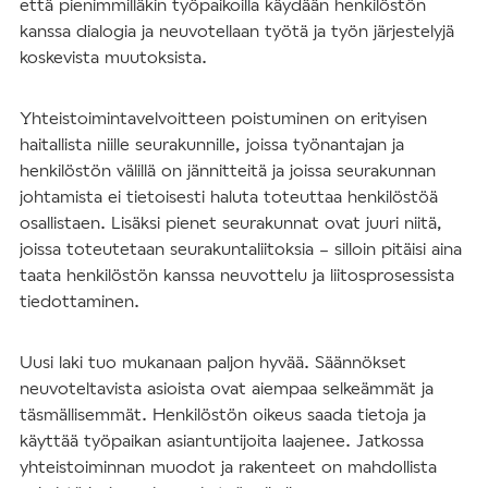
että pienimmilläkin työpaikoilla käydään henkilöstön
kanssa dialogia ja neuvotellaan työtä ja työn järjestelyjä
koskevista muutoksista.
Yhteistoimintavelvoitteen poistuminen on erityisen
haitallista niille seurakunnille, joissa työnantajan ja
henkilöstön välillä on jännitteitä ja joissa seurakunnan
johtamista ei tietoisesti haluta toteuttaa henkilöstöä
osallistaen. Lisäksi pienet seurakunnat ovat juuri niitä,
joissa toteutetaan seurakuntaliitoksia – silloin pitäisi aina
taata henkilöstön kanssa neuvottelu ja liitosprosessista
tiedottaminen.
Uusi laki tuo mukanaan paljon hyvää. Säännökset
neuvoteltavista asioista ovat aiempaa selkeämmät ja
täsmällisemmät. Henkilöstön oikeus saada tietoja ja
käyttää työpaikan asiantuntijoita laajenee. Jatkossa
yhteistoiminnan muodot ja rakenteet on mahdollista