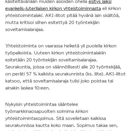
käsiteltävänään muiden asioiden ohella
esitys laiksi
evankelis-luterilaisen kirkon yhteistoiminnasta
eli
kirkon
yhteistoimintalaki
. AKI-liitot pitää hyvänä lain sisältöä,
mutta kritisoi siihen esitettyä 20 työntekijän
soveltamisalarajaa.
Yhteistoiminta on vaarassa heiketä yli puolella kirkon
työpaikoista. Uuteen kirkon yhteistoimintalakiin
esitetään 20 työntekijän soveltamisalarajaa.
Seurakuntia, joissa on säännöllisesti alle 20 työntekijää,
on peräti 57 % kaikista seurakunnista (ks. liite). AKI-liitot
katsoo, että soveltamisalaraja tulisi joko poistaa tai
ainakin laskea 10:een.
Nykyisin yhteistoimintaa sääntelee
työmarkkinaosapuolten solmima
kirkon
yhteistoimintasopimus
. Sitä sovelletaan kaikissa
seurakunnissa kautta koko maan. Sopimus takaa sen,