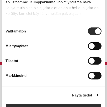
sivustoamme. Kumppanimme voivat yhdistää näitä
Toiminnanjohtaja
tietoja muihin tietoihin, joita olet antanut heille tai joita on
AKI-liitot ry
kerätty, kun olet käyttänyt heidän palvelujaan.
(09) 4270 1507
jussi.junni@akiliitot.fi
Suostumuksen
Välttämätön
valinta
Liite:
Seurakunnat / seurakuntayhtymät, joissa
säännöllisesti alle 20 työntekijää
.
Mieltymykset
Tilastot
Markkinointi
AKI-liitot
Rautatieläisenkatu 6,
00520 Helsinki
Näytä tiedot
puh. (09) 4270 1503