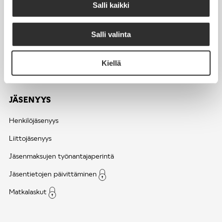
Salli kaikki
toimisto@akiliitot.fi
Salli valinta
Seuraa meitä somessa:
Kiellä
JÄSENYYS
Henkilöjäsenyys
Liittojäsenyys
Jäsenmaksujen työnantajaperintä
Jäsentietojen päivittäminen
Matkalaskut