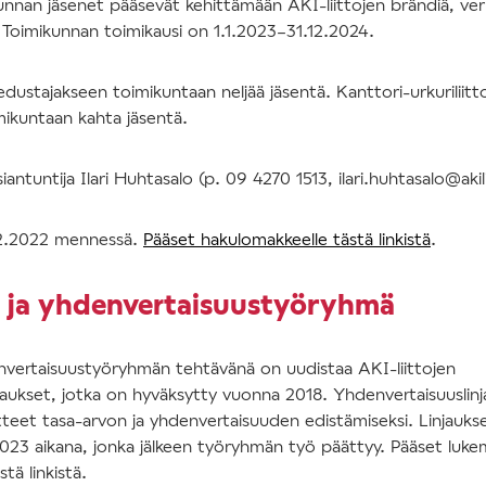
unnan jäsenet pääsevät kehittämään AKI-liittojen brändiä, verk
. Toimikunnan toimikausi on 1.1.2023–31.12.2024.
edustajakseen toimikuntaan neljää jäsentä. Kanttori-urkuriliit
ikuntaan kahta jäsentä.
iantuntija Ilari Huhtasalo (p. 09 4270 1513, ilari.huhtasalo@akili
12.2022 mennessä.
Pääset hakulomakkeelle tästä linkistä
.
 ja yhdenvertaisuustyöryhmä
nvertaisuustyöryhmän tehtävänä on uudistaa AKI-liittojen
jaukset, jotka on hyväksytty vuonna 2018. Yhdenvertaisuuslinja
itteet tasa-arvon ja yhdenvertaisuuden edistämiseksi. Linjauk
023 aikana, jonka jälkeen työryhmän työ päättyy. Pääset luk
stä linkistä.