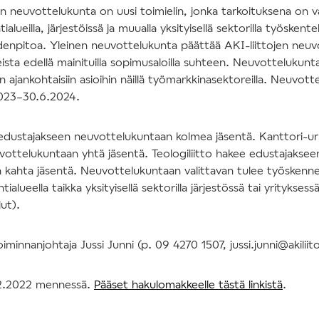
en neuvottelukunta on uusi toimielin, jonka tarkoituksena on vah
ialueilla, järjestöissä ja muualla yksityisellä sektorilla työskent
eydenpitoa. Yleinen neuvottelukunta päättää AKI-liittojen neuv
ista edellä mainituilla sopimusaloilla suhteen. Neuvottelukunt
 ajankohtaisiin asioihin näillä työmarkkinasektoreilla. Neuvot
2023–30.6.2024.
 edustajakseen neuvottelukuntaan kolmea jäsentä. Kanttori-urk
ottelukuntaan yhtä jäsentä. Teologiliitto hakee edustajaksee
kahta jäsentä. Neuvottelukuntaan valittavan tulee työskennellä
ialueella taikka yksityisellä sektorilla järjestössä tai yrityksessä
ut).
iminnanjohtaja Jussi Junni (p. 09 4270 1507, jussi.junni@akiliito
12.2022 mennessä.
Pääset hakulomakkeelle tästä linkistä
.