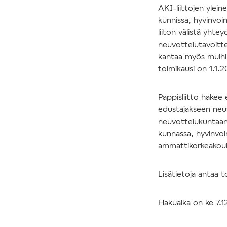
AKI-liittojen ylein
kunnissa, hyvinvoint
liiton välistä yht
neuvottelutavoitte
kantaa myös muihin
toimikausi on 1.1.
Pappisliitto hakee
edustajakseen neuv
neuvottelukuntaan 
kunnassa, hyvinvoint
ammattikorkeakoul
Lisätietoja antaa to
Hakuaika on ke 7.