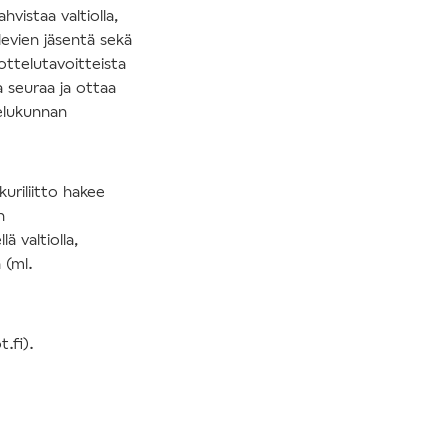
vistaa valtiolla,
elevien jäsentä sekä
ottelutavoitteista
a seuraa ja ottaa
telukunnan
uriliitto hakee
n
 valtiolla,
 (ml.
t.fi).