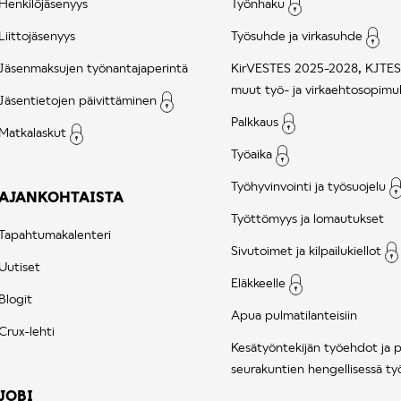
Henkilöjäsenyys
Työnhaku
Liittojäsenyys
Työsuhde ja virkasuhde
Jäsenmaksujen työnantajaperintä
KirVESTES 2025-2028, KJTES
muut työ- ja virkaehtosopimu
Jäsentietojen päivittäminen
Palkkaus
Matkalaskut
Työaika
Työhyvinvointi ja työsuojelu
AJANKOHTAISTA
Työttömyys ja lomautukset
Tapahtumakalenteri
Sivutoimet ja kilpailukiellot
Uutiset
Eläkkeelle
Blogit
Apua pulmatilanteisiin
Crux-lehti
Kesätyöntekijän työehdot ja 
seurakuntien hengellisessä ty
JOBI