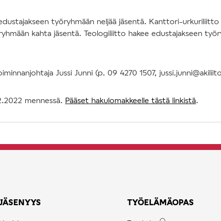
 edustajakseen työryhmään neljää jäsentä. Kanttori-urkuriliitto
ryhmään kahta jäsentä. Teologiliitto hakee edustajakseen työ
iminnanjohtaja Jussi Junni (p. 09 4270 1507, jussi.junni@akiliito
12.2022 mennessä.
Pääset hakulomakkeelle tästä linkistä
.
JÄSENYYS
TYÖELÄMÄOPAS