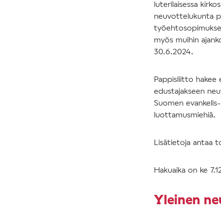
luterilaisessa kirk
neuvottelukunta pä
työehtosopimuksen
myös muihin ajanko
30.6.2024.
Pappisliitto hakee
edustajakseen neuv
Suomen evankelis-l
luottamusmiehiä.
Lisätietoja antaa to
Hakuaika on ke 7.
Yleinen ne