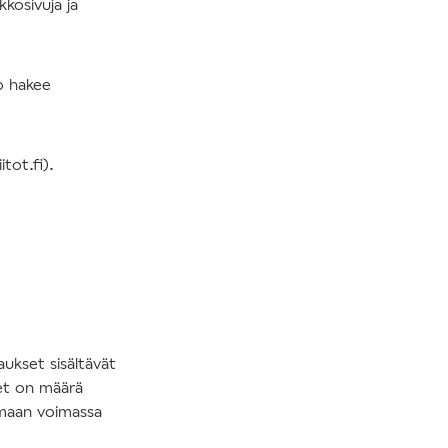
kosivuja ja
to hakee
itot.fi).
ukset sisältävät
set on määrä
emaan voimassa