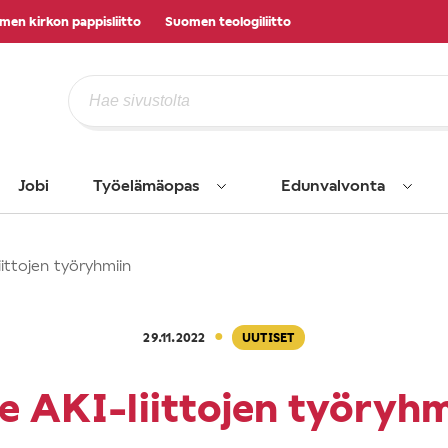
men kirkon pappisliitto
Suomen teologiliitto
Jobi
Työelämäopas
Edunvalvonta
ittojen työryhmiin
·
29.11.2022
UUTISET
e AKI-liittojen työryhm