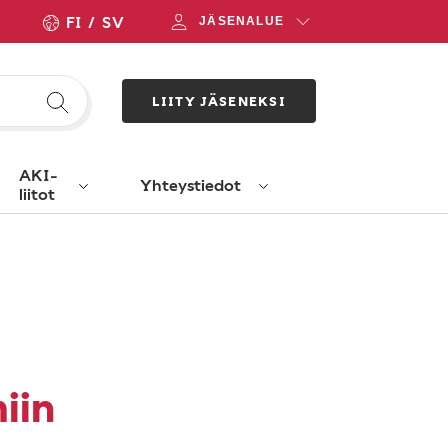
FI
SV
JÄSENALUE
LIITY JÄSENEKSI
AKI-
Yhteystiedot
liitot
iin