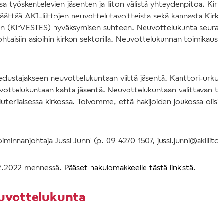
ossa työskentelevien jäsenten ja liiton välistä yhteydenpitoa. Ki
ättää AKI-liittojen neuvottelutavoitteista sekä kannasta Kirko
 (KirVESTES) hyväksymisen suhteen. Neuvottelukunta seuraa
htaisiin asioihin kirkon sektorilla. Neuvottelukunnan toimikaus
 edustajakseen neuvottelukuntaan viittä jäsentä. Kanttori-urkur
ottelukuntaan kahta jäsentä. Neuvottelukuntaan valittavan t
uterilaisessa kirkossa. Toivomme, että hakijoiden joukossa oli
iminnanjohtaja Jussi Junni (p. 09 4270 1507, jussi.junni@akiliito
12.2022 mennessä.
Pääset hakulomakkeelle tästä linkistä
.
uvottelukunta