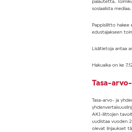
palautetta. Toimik
sosiaalista mediaa
Pappisliitto hakee 
edustajakseen toim
Lisätietoja antaa as
Hakuaika on ke 7.
Tasa-arvo-
Tasa-arvo- ja yhde
yhdenvertaisuuslin
AKI-liittojen tavo
uudistaa vuoden 2
olevat linjaukset tä