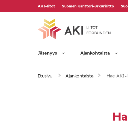
Vieritä
AKI-liitot
Suomen Kanttori-urkuriliitto
Suo
sisältöön
Jäsenyys
Ajankohtaista
›
›
Etusivu
Ajankohtaista
Hae AKI-li
Ha