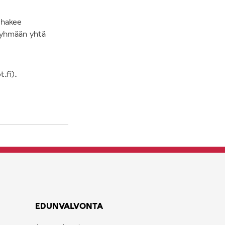
 hakee
ryhmään yhtä
t.fi).
EDUNVALVONTA