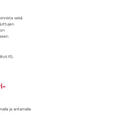
innista sekä
juttujen
 on
kseen
itot.fi).
i-
malla ja antamalla