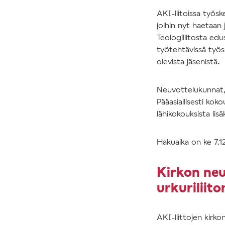
AKI-liitoissa työs
joihin nyt haetaan 
Teologiliitosta ed
työtehtävissä työsk
olevista jäsenistä.
Neuvottelukunnat,
Pääasiallisesti ko
lähikokouksista lis
Hakuaika on ke 7.
Kirkon neu
urkuriliito
AKI-liittojen kirko