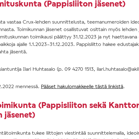
mituskunta (Pappisliiton jäsenet)
nta vastaa Crux-lehden suunnittelusta, teemanumeroiden ideo
innasta. Toimikunnan jäsenet osallistuvat osittain myös lehden 
oimituskunnan toimikausi päättyy 31.12.2023 ja nyt haettavana
ikkoja ajalle 1.1.2023–31.12.2023. Pappisliitto hakee edustaja
hta jäsentä.
iantuntija Ilari Huhtasalo (p. 09 4270 1513, ilari.huhtasalo@akili
12.2022 mennessä.
Pääset hakulomakkeelle tästä linkistä
.
oimikunta (Pappisliiton sekä Kanttor
n jäsenet)
intätoimikunta tukee liittojen viestintää suunnittelemalla, ideoi