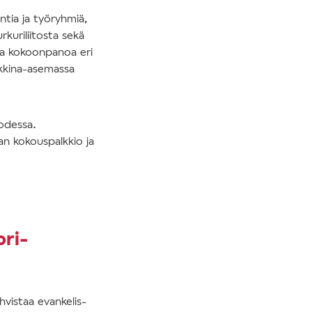
ntia ja työryhmiä,
rkuriliitosta sekä
sta kokoonpanoa eri
arkkina-asemassa
odessa.
an kokouspalkkio ja
ori-
hvistaa evankelis-