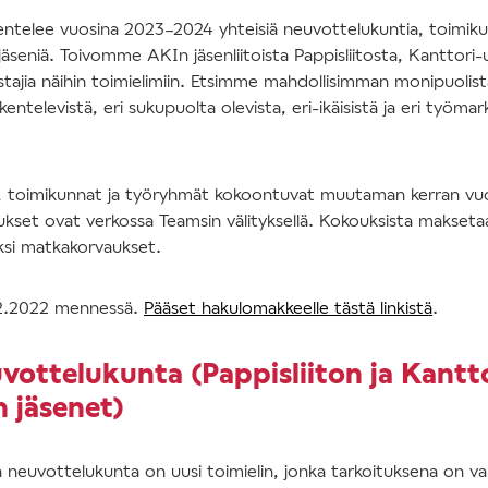
kentelee vuosina 2023–2024 yhteisiä neuvottelukuntia, toimiku
jäseniä. Toivomme AKIn jäsenliitoista Pappisliitosta, Kanttori-u
ustajia näihin toimielimiin. Etsimme mahdollisimman monipuoli
entelevistä, eri sukupuolta olevista, eri-ikäisistä ja eri työm
 toimikunnat ja työryhmät kokoontuvat muutaman kerran vu
koukset ovat verkossa Teamsin välityksellä. Kokouksista makseta
äksi matkakorvaukset.
12.2022 mennessä.
Pääset hakulomakkeelle tästä linkistä
.
vottelukunta (Pappisliiton ja Kantt
n jäsenet)
n neuvottelukunta on uusi toimielin, jonka tarkoituksena on va