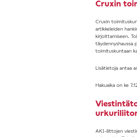
Cruxin toi
Cruxin toimitusku
artikkeleiden hank
kirjoittamiseen. T
täydennyshaussa pa
toimituskuntaan ka
Lisätietoja antaa as
Hakuaika on ke 7.
Viestintät
urkuriliito
AKI-liittojen viest