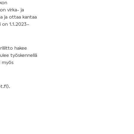
rkon
n virka- ja
 ja ottaa kantaa
i on 1.1.2023–
iliitto hakee
ulee työskennellä
si myös
t.fi).