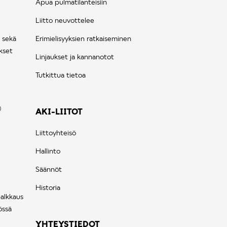
Apua pulmatilanteisiin
Liitto neuvottelee
 sekä
Erimielisyyksien ratkaiseminen
kset
Linjaukset ja kannanotot
Tutkittua tietoa
AKI-LIITOT
Liittoyhteisö
Hallinto
Säännöt
Historia
palkkaus
össä
YHTEYSTIEDOT