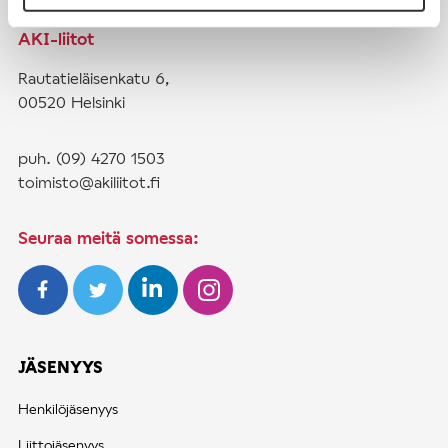
AKI-liitot
Rautatieläisenkatu 6,
00520 Helsinki
puh. (09) 4270 1503
toimisto@akiliitot.fi
Seuraa meitä somessa:
JÄSENYYS
Henkilöjäsenyys
Liittojäsenyys