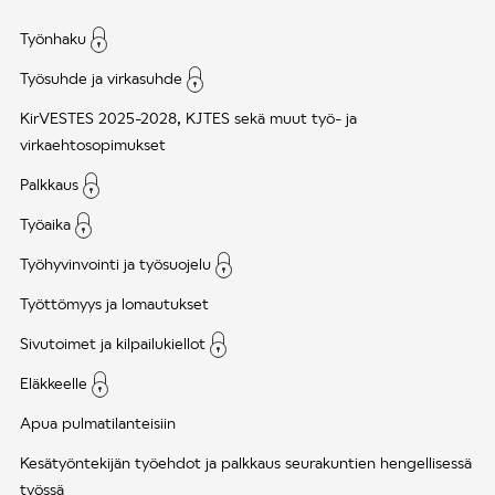
Työnhaku
Työsuhde ja virkasuhde
KirVESTES 2025-2028, KJTES sekä muut työ- ja
virkaehtosopimukset
Palkkaus
Työaika
Työhyvinvointi ja työsuojelu
Työttömyys ja lomautukset
Sivutoimet ja kilpailukiellot
Eläkkeelle
Apua pulmatilanteisiin
Kesätyöntekijän työehdot ja palkkaus seurakuntien hengellisessä
työssä