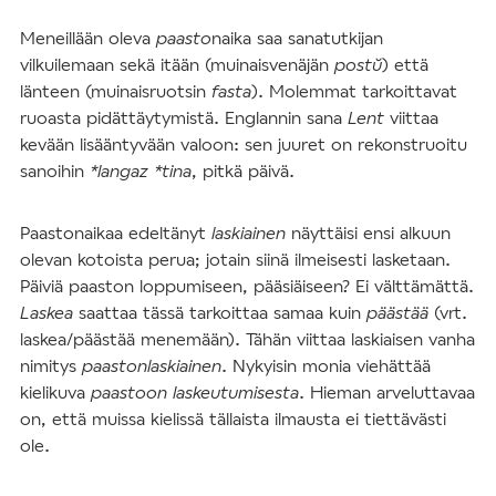
Meneillään oleva
paasto
naika saa sanatutkijan
vilkuilemaan sekä itään (muinaisvenäjän
postŭ
) että
länteen (muinaisruotsin
fasta
). Molemmat tarkoittavat
ruoasta pidättäytymistä. Englannin sana
Lent
viittaa
kevään lisääntyvään valoon: sen juuret on rekonstruoitu
sanoihin
*langaz *tina
, pitkä päivä.
Paastonaikaa edeltänyt
laskiainen
näyttäisi ensi alkuun
olevan kotoista perua; jotain siinä ilmeisesti lasketaan.
Päiviä paaston loppumiseen, pääsiäiseen? Ei välttämättä.
Laskea
saattaa tässä tarkoittaa samaa kuin
päästää
(vrt.
laskea/päästää menemään). Tähän viittaa laskiaisen vanha
nimitys
paastonlaskiainen
. Nykyisin monia viehättää
kielikuva
paastoon laskeutumisesta
. Hieman arveluttavaa
on, että muissa kielissä tällaista ilmausta ei tiettävästi
ole.