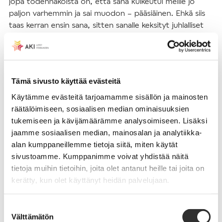
jopa todennäköistä on, että sana kulkeutui meille jo
paljon varhemmin ja sai muodon – pääsiäinen. Ehkä siis
taas kerran ensin sana, sitten sanalle keksityt juhlalliset
selitykset.
Englannin
Easter
in ja saksan
Ostern
in alkuperäksi moni
mainitsee mielellään kevään ja hedelmällisyyden
Tämä sivusto käyttää evästeitä
jumalattaren
Ēostre
n, germaaneilla
Ostara
n,
Käytämme evästeitä tarjoamamme sisällön ja mainosten
innokkaimmat taluttavat joukkoon myös
räätälöimiseen, sosiaalisen median ominaisuuksien
mesopotamialaisen
Ishtar
in. Uskomus perustuu 700-
tukemiseen ja kävijämäärämme analysoimiseen. Lisäksi
luvulla eläneen munkki
Bede
n kirjoitukseen, jossa hän
jaamme sosiaalisen median, mainosalan ja analytiikka-
kuvailee esikristillisten aikojen kevätrituaaleja. Ihan kaikkia
alan kumppaneillemme tietoja siitä, miten käytät
tutkijoita näin suppea lähdeaineisto ei vakuuta. Joka
sivustoamme. Kumppanimme voivat yhdistää näitä
tapauksessa sanan läpi kuultaa
East
tai
Ost
,
tietoja muihin tietoihin, joita olet antanut heille tai joita on
auringonnousun ilmansuunta.
kerätty, kun olet käyttänyt heidän palvelujaan.
***
Suostumuksen
Välttämätön
valinta