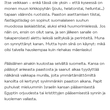
Itse veikkaan – enkä tässä ole yksin – että kyseessä on
monen muun kirkkopyhän (joulu, helatorstai, helluntai…)
tapaan väännös ruotsista. Paaston asettamisen tiistai,
fastlagstisdag
on sopinut suomalaiseen suuhun
muodossa
laskiaistiistai
, aluksi ehkä huumorimielessä. Jos
näin on, ensin on ollut sana, ja sen jälkeen sanalle on
takaperoisesti alettu keksiä selityksiä ja perinteitä. Muna
on synnyttänyt kanan. Mutta hyvin siinä on käynyt: mikä
olisi talvella hauskempaa kuin riehakas mäenlasku!
Pääsiäinen
ainakin kuulostaa selvältä suomelta. Kansa on
päässyt
ankeasta paastosta ja saanut alkaa tyydyttää
nälkänsä vaikkapa munilla, joita ymmärtämättömiltä
kanoilta oli kertynyt syvimmänkin paaston aikana. Papit
puhuivat mieluummin Israelin kansan pääsemisestä
Egyptin orjuudesta tai kristittyjen pääsemisestä synnin ja
kuoleman vallasta.