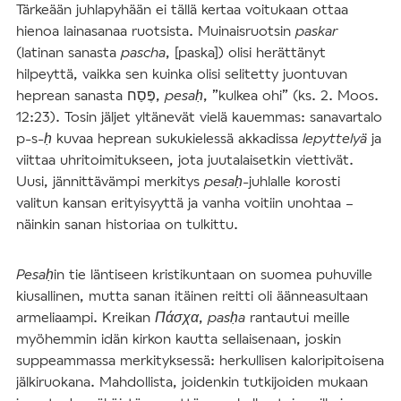
Tärkeään juhlapyhään ei tällä kertaa voitukaan ottaa
hienoa lainasanaa ruotsista. Muinaisruotsin
paskar
(latinan sanasta
pascha
, [paska]) olisi herättänyt
hilpeyttä, vaikka sen kuinka olisi selitetty juontuvan
heprean sanasta פֶּסַח,
pesa
ḥ
, ”kulkea ohi” (ks. 2. Moos.
12:23). Tosin jäljet yltänevät vielä kauemmas: sanavartalo
p-s-
ḥ
kuvaa heprean sukukielessä akkadissa
lepyttelyä
ja
viittaa uhritoimitukseen, jota juutalaisetkin viettivät.
Uusi, jännittävämpi merkitys
pesa
ḥ
-juhlalle korosti
valitun kansan erityisyyttä ja vanha voitiin unohtaa –
näinkin sanan historiaa on tulkittu.
Pesa
ḥ
in tie läntiseen kristikuntaan on suomea puhuville
kiusallinen, mutta sanan itäinen reitti oli äänneasultaan
armeliaampi. Kreikan
Πάσχα
,
pas
ḥ
a
rantautui meille
myöhemmin idän kirkon kautta sellaisenaan, joskin
suppeammassa merkityksessä: herkullisen kaloripitoisena
jälkiruokana. Mahdollista, joidenkin tutkijoiden mukaan