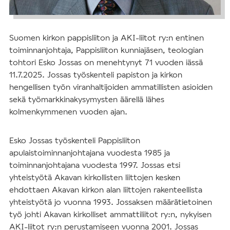
Suomen kirkon pappisliiton ja AKI-liitot ry:n entinen
toiminnanjohtaja, Pappisliiton kunniajäsen, teologian
tohtori Esko Jossas on menehtynyt 71 vuoden iässä
11.7.2025. Jossas työskenteli papiston ja kirkon
hengellisen työn viranhaltijoiden ammatillisten asioiden
sekä työmarkkinakysymysten äärellä lähes
kolmenkymmenen vuoden ajan.
Esko Jossas työskenteli Pappisliiton
apulaistoiminnanjohtajana vuodesta 1985 ja
toiminnanjohtajana vuodesta 1997. Jossas etsi
yhteistyötä Akavan kirkollisten liittojen kesken
ehdottaen Akavan kirkon alan liittojen rakenteellista
yhteistyötä jo vuonna 1993. Jossaksen määrätietoinen
työ johti Akavan kirkolliset ammattiliitot ry:n, nykyisen
AKI-liitot ry:n perustamiseen vuonna 2001. Jossas