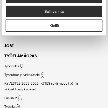
Tapahtumakalenteri
Uutiset
Salli valinta
Blogit
Kiellä
Crux-lehti
JOBI
TYÖELÄMÄOPAS
Työnhaku
Työsuhde ja virkasuhde
KirVESTES 2025-2028, KJTES sekä muut työ- ja
virkaehtosopimukset
Palkkaus
Työaika