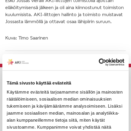
Esko Jossas vieraili AKI-liittojen toimistolla ajoittain
eläköitymisensä jälkeen ja oli aina kiinnostunut toimiston
kuulumisista. AKI-liittojen hallinto ja toimisto muistavat
Jossasta lämmöllä ja ottavat osaa lähipiirin suruun.
Kuva: Timo Saarinen
AKI-liitot
Tämä sivusto käyttää evästeitä
Käytämme evästeitä tarjoamamme sisällön ja mainosten
Rautatieläisenkatu 6,
räätälöimiseen, sosiaalisen median ominaisuuksien
00520 Helsinki
tukemiseen ja kävijämäärämme analysoimiseen. Lisäksi
jaamme sosiaalisen median, mainosalan ja analytiikka-
puh. (09) 4270 1503
alan kumppaneillemme tietoja siitä, miten käytät
toimisto@akiliitot.fi
sivustoamme. Kumppanimme voivat yhdistää näitä