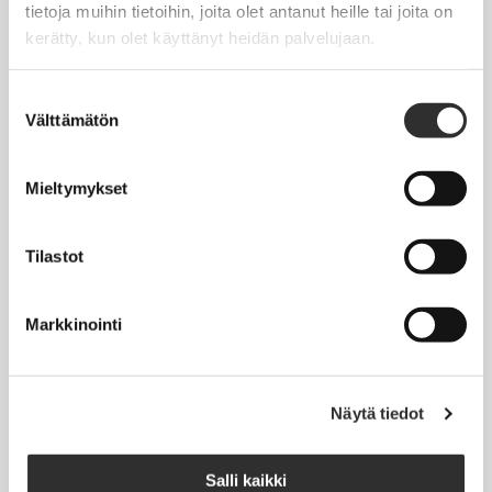
tietoja muihin tietoihin, joita olet antanut heille tai joita on
Seuraa meitä somessa:
kerätty, kun olet käyttänyt heidän palvelujaan.
Suostumuksen
Välttämätön
valinta
JÄSENYYS
Mieltymykset
Henkilöjäsenyys
Tilastot
Liittojäsenyys
Jäsenmaksujen työnantajaperintä
Markkinointi
Jäsentietojen päivittäminen
Matkalaskut
Näytä tiedot
AJANKOHTAISTA
Salli kaikki