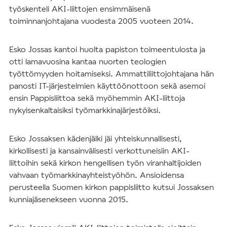
työskenteli AKI-liittojen ensimmäisenä
toiminnanjohtajana vuodesta 2005 vuoteen 2014.
Esko Jossas kantoi huolta papiston toimeentulosta ja
otti lamavuosina kantaa nuorten teologien
työttömyyden hoitamiseksi. Ammattiliittojohtajana hän
panosti IT-järjestelmien käyttöönottoon sekä asemoi
ensin Pappisliittoa sekä myöhemmin AKI-liittoja
nykyisenkaltaisiksi työmarkkinajärjestöiksi.
Esko Jossaksen kädenjälki jäi yhteiskunnallisesti,
kirkollisesti ja kansainvälisesti verkottuneisiin AKI-
liittoihin sekä kirkon hengellisen työn viranhaltijoiden
vahvaan työmarkkinayhteistyöhön. Ansioidensa
perusteella Suomen kirkon pappisliitto kutsui Jossaksen
kunniajäsenekseen vuonna 2015.