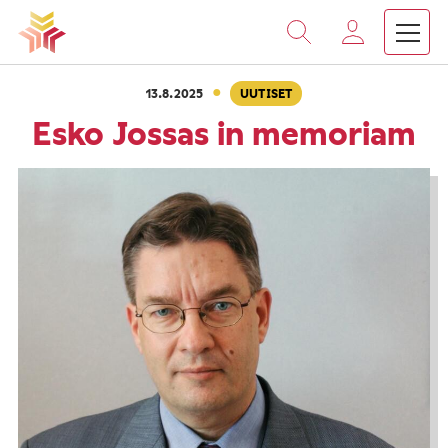
›
›
Vieritä
Etusivu
Ajankohtaista
Esko Jossas in memoriam
sisältöön
·
13.8.2025
UUTISET
Esko Jossas in memoriam