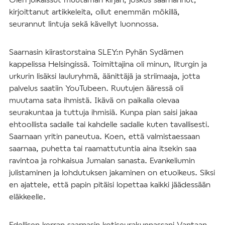
kirjoittanut artikkeleita, ollut enemmän mökillä,
seurannut lintuja sekä kävellyt luonnossa.
Saarnasin kiirastorstaina SLEY:n Pyhän Sydämen
kappelissa Helsingissä. Toimittajina oli minun, liturgin ja
urkurin lisäksi lauluryhmä, äänittäjä ja striimaaja, jotta
palvelus saatiin YouTubeen. Ruutujen ääressä oli
muutama sata ihmistä. Ikävä on paikalla olevaa
seurakuntaa ja tuttuja ihmisiä. Kunpa pian saisi jakaa
ehtoollista sadalle tai kahdelle sadalle kuten tavallisesti.
Saarnaan yritin paneutua. Koen, että valmistaessaan
saarnaa, puhetta tai raamattutuntia aina itsekin saa
ravintoa ja rohkaisua Jumalan sanasta. Evankeliumin
julistaminen ja lohdutuksen jakaminen on etuoikeus. Siksi
en ajattele, että papin pitäisi lopettaa kaikki jäädessään
eläkkeelle.
Edellisen kerran saarnasin kotiseurakunnassani Vantaan