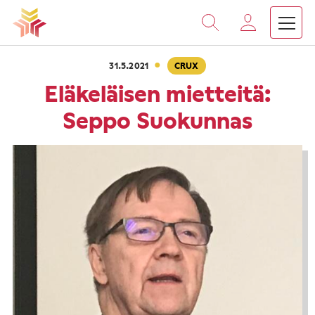
›
›
Vieritä
Etusivu
Ajankohtaista
Eläkeläisen mietteitä: S
sisältöön
·
31.5.2021
CRUX
Eläkeläisen mietteitä:
Seppo Suokunnas