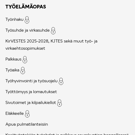
TYÖELÄMÄOPAS
Työnhaku
Työsuhde ja virkasuhde
KirVESTES 2025-2028, KJTES sekä muut työ- ja
virkaehtosopimukset
Palkkaus
Työaika
Työhyvinvointi ja työsuojelu
Työttömyys ja lomautukset
Sivutoimet ja kilpailukiellot
Eläkkeelle
Apua pulmatilanteisiin
Kesätyöntekijän työehdot ja palkkaus seurakuntien hengellisessä