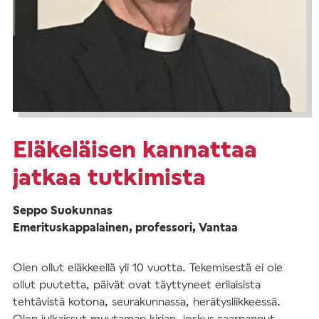
Eläkeläisen kannattaa
jatkaa tutkimista
Seppo Suokunnas
Emerituskappalainen, professori, Vantaa
Olen ollut eläkkeellä yli 10 vuotta. Tekemisestä ei ole
ollut puutetta, päivät ovat täyttyneet erilaisista
tehtävistä kotona, seurakunnassa, herätysliikkeessä.
Olen julkaissut muutaman kirjan, joskus saarnannut,