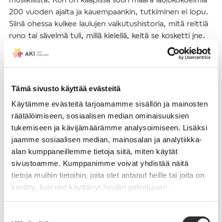
200 vuoden ajalta ja kauempaankin, tutkiminen ei lopu.
Siinä ohessa kulkee laulujen vaikutushistoria, mitä reittiä
runo tai sävelmä tuli, millä kielellä, keitä se kosketti jne.
Minusta piti tulla aikanaan kanttori-urkuri, mutta
teologia vei voiton. Nyt eläkeläisenä istun pianon ääreen
silloin tällöin. Voin soittaa samaa pianokappaletta tai
Tämä sivusto käyttää evästeitä
koraalia monta kertaa ja iloita, että edes jotakin menee
Käytämme evästeitä tarjoamamme sisällön ja mainosten
muistiin ”aivoon ja sormiin”. Ihminen tarvitsee monessa
räätälöimiseen, sosiaalisen median ominaisuuksien
asiassa toistoja. Niinhän se on pävittäisessä
tukemiseen ja kävijämäärämme analysoimiseen. Lisäksi
terveysliikunnassakin. Yritän vaimoni kanssa kävellä
jaamme sosiaalisen median, mainosalan ja analytiikka-
päivittäin 3–5 km, olemme sitten kaupungissa tai
alan kumppaneillemme tietoja siitä, miten käytät
mökillä. Aikaa on koronan takia. Emme ole tavanneet
sivustoamme. Kumppanimme voivat yhdistää näitä
lapsiakaan emmekä lapsenlapsia kuin ulkona. Siihen
tietoja muihin tietoihin, joita olet antanut heille tai joita on
odotamme hartaasti muutosta.
kerätty, kun olet käyttänyt heidän palvelujaan.
Suostumuksen