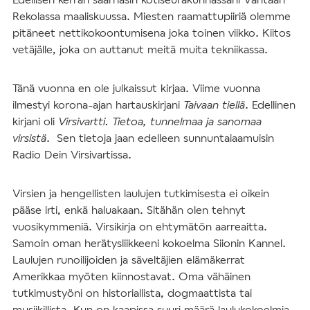
Rekolassa maaliskuussa. Miesten raamattupiiriä olemme
pitäneet nettikokoontumisena joka toinen viikko. Kiitos
vetäjälle, joka on auttanut meitä muita tekniikassa.
Tänä vuonna en ole julkaissut kirjaa. Viime vuonna
ilmestyi korona-ajan hartauskirjani
Taivaan tiellä
. Edellinen
kirjani oli
Virsivartti. Tietoa, tunnelmaa ja sanomaa
virsistä
. Sen tietoja jaan edelleen sunnuntaiaamuisin
Radio Dein Virsivartissa.
Virsien ja hengellisten laulujen tutkimisesta ei oikein
pääse irti, enkä haluakaan. Sitähän olen tehnyt
vuosikymmeniä. Virsikirja on ehtymätön aarreaitta.
Samoin oman herätysliikkeeni kokoelma Siionin Kannel.
Laulujen runoilijoiden ja säveltäjien elämäkerrat
Amerikkaa myöten kiinnostavat. Oma vähäinen
tutkimustyöni on historiallista, dogmaattista tai
musiikillista. Kun on kaapissa suuri määrä laulukokoelmia