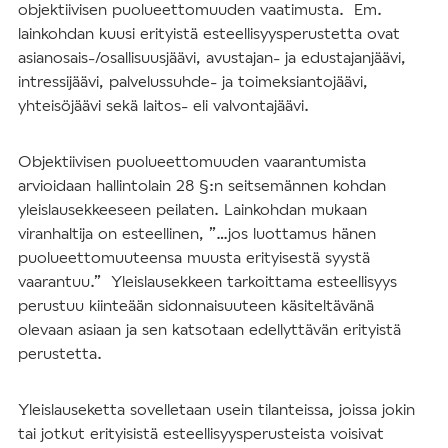
objektiivisen puolueettomuuden vaatimusta. Em.
lainkohdan kuusi erityistä esteellisyysperustetta ovat
asianosais-/osallisuusjäävi, avustajan- ja edustajanjäävi,
intressijäävi, palvelussuhde- ja toimeksiantojäävi,
yhteisöjäävi sekä laitos- eli valvontajäävi.
Objektiivisen puolueettomuuden vaarantumista
arvioidaan hallintolain 28 §:n seitsemännen kohdan
yleislausekkeeseen peilaten. Lainkohdan mukaan
viranhaltija on esteellinen, ”…jos luottamus hänen
puolueettomuuteensa muusta erityisestä syystä
vaarantuu.” Yleislausekkeen tarkoittama esteellisyys
perustuu kiinteään sidonnaisuuteen käsiteltävänä
olevaan asiaan ja sen katsotaan edellyttävän erityistä
perustetta.
Yleislauseketta sovelletaan usein tilanteissa, joissa jokin
tai jotkut erityisistä esteellisyysperusteista voisivat