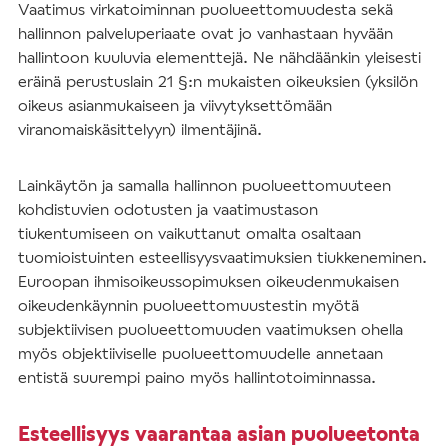
Vaatimus virkatoiminnan puolueettomuudesta sekä
hallinnon palveluperiaate ovat jo vanhastaan hyvään
hallintoon kuuluvia elementtejä. Ne nähdäänkin yleisesti
eräinä perustuslain 21 §:n mukaisten oikeuksien (yksilön
oikeus asianmukaiseen ja viivytyksettömään
viranomaiskäsittelyyn) ilmentäjinä.
Lainkäytön ja samalla hallinnon puolueettomuuteen
kohdistuvien odotusten ja vaatimustason
tiukentumiseen on vaikuttanut omalta osaltaan
tuomioistuinten esteellisyysvaatimuksien tiukkeneminen.
Euroopan ihmisoikeussopimuksen oikeudenmukaisen
oikeudenkäynnin puolueettomuustestin myötä
subjektiivisen puolueettomuuden vaatimuksen ohella
myös objektiiviselle puolueettomuudelle annetaan
entistä suurempi paino myös hallintotoiminnassa.
Esteellisyys vaarantaa asian puolueetonta