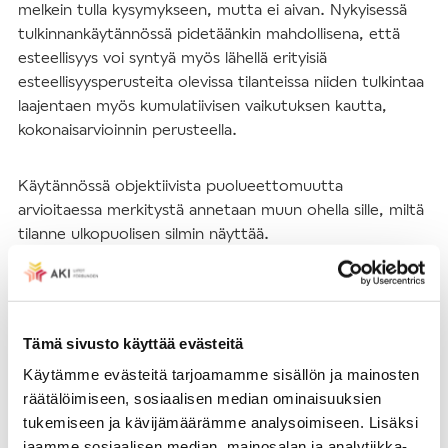
melkein tulla kysymykseen, mutta ei aivan. Nykyisessä
tulkinnankäytännössä pidetäänkin mahdollisena, että
esteellisyys voi syntyä myös lähellä erityisiä
esteellisyysperusteita olevissa tilanteissa niiden tulkintaa
laajentaen myös kumulatiivisen vaikutuksen kautta,
kokonaisarvioinnin perusteella.
Käytännössä objektiivista puolueettomuutta
arvioitaessa merkitystä annetaan muun ohella sille, miltä
tilanne ulkopuolisen silmin näyttää.
Merkitys henkilöstöä koskevassa
päätöksenteossa
Tämä sivusto käyttää evästeitä
Mikäli siis päätöksentekoon osallistuva henkilö on ollutkin
Käytämme evästeitä tarjoamamme sisällön ja mainosten
edellä luetellulla perusteella esteellinen (hän on esim.
räätälöimiseen, sosiaalisen median ominaisuuksien
itse asianosaisen asemassa), täytyy hänen jäävätä itsensä
tukemiseen ja kävijämäärämme analysoimiseen. Lisäksi
asian käsittelystä ja viranomaisen on 30 §:n mukaan
jaamme sosiaalisen median, mainosalan ja analytiikka-