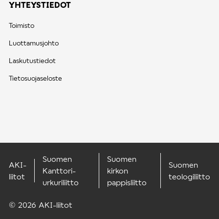
YHTEYSTIEDOT
Toimisto
Luottamusjohto
Laskutustiedot
Tietosuojaseloste
Suomen
Suomen
AKI-
Suomen
Kanttori-
kirkon
liitot
teologiliitto
urkuriliitto
pappisliitto
© 2026 AKI-liitot