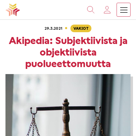
›
›
Vieritä
Etusivu
Ajankohtaista
Akipedia: Subjektiivista j
sisältöön
·
29.3.2021
VAKIOT
Akipedia: Subjektiivista ja
objektiivista
puolueettomuutta