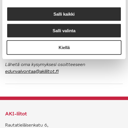
osallistunut esteellinen henkilö, päätös on syntynyt
virheellisessä järjestyksessä ja siihen on mahdollista hakea
Salli kaikki
muutosta oikaisuvaatimuksella. Asiakysymyksiin ei
esteellisyyttä koskevalla ratkaisulla oteta kantaa, vaan
Salli valinta
kyse on menettelyllisestä seikasta.
Kiellä
Lähetä oma kysymyksesi osoitteeseen
edunvalvontaa@akiliitot.fi
AKI-liitot
Rautatieläisenkatu 6,