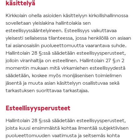
käsittelyä
Kirkkolain ohella asioiden käsittelyyn kirkollishallinnossa
sovelletaan yleislakina hallintolakia sen
esteellisyyssääntelyineen. Esteellisyys vaikuttavaa
yleisesti sellaisessa tilanteessa, jossa henkilöllä on asiaan
tai asianosaisiin puolueettomuutta vaarantava suhde.
Hallintolain 28 §:ssä säädetään esteellisyysperusteet,
jolloin viranhaltija on esteellinen. Hallintolain 27 §:n 2
momentin mukaan mitä virkamiehen esteellisyydestä
säädetään, koskee myös monijäsenisen toimielimen
jäsentä ja muuta asian käsittelyyn osallistuvaa sekä
tarkastuksen suorittavaa tarkastajaa.
Esteellisyysperusteet
Hallintolain 28 §:ssä säädetään esteellisyysperusteet,
joista kuusi ensimmäistä kohtaa ilmentää subjektiivisen
puolueettomuuden vaatimusta ja seitsemäs kohta