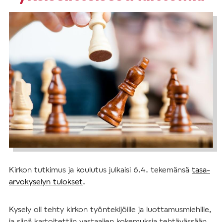
Kirkon tutkimus ja koulutus julkaisi 6.4. tekemänsä
tasa-
arvokyselyn tulokset
.
Kysely oli tehty kirkon työntekijöille ja luottamusmiehille,
ja siinä kartoitettiin vastaajien kokemuksia tehtävässään