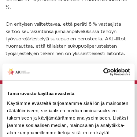
%.
On erityisen valitettavaa, että peräti 8 % vastaajista
kertoo seurakuntansa jumalanpalveluksissa tehdyn
työvuorojärjestelyjä sukupuolen perusteella. AKI-liitot
huomauttaa, että tällaisten sukupuoliperusteisten
työjärjestelyjen tekeminen on yksiselitteisesti laitonta.
Tämä sivusto käyttää evästeitä
AKI-liitot
Käytämme evästeitä tarjoamamme sisällön ja mainosten
Rautatieläisenkatu 6,
räätälöimiseen, sosiaalisen median ominaisuuksien
00520 Helsinki
tukemiseen ja kävijämäärämme analysoimiseen. Lisäksi
jaamme sosiaalisen median, mainosalan ja analytiikka-
alan kumppaneillemme tietoja siitä, miten käytät
puh. (09) 4270 1503