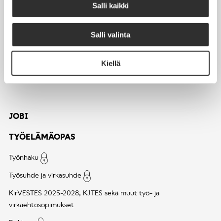
Salli kaikki
AJANKOHTAISTA
Tapahtumakalenteri
Salli valinta
Uutiset
Blogit
Kiellä
Crux-lehti
JOBI
TYÖELÄMÄOPAS
Työnhaku
Työsuhde ja virkasuhde
KirVESTES 2025-2028, KJTES sekä muut työ- ja
virkaehtosopimukset