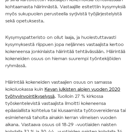
kohtaamasta häirinnästä. Vastaajille esitettiin kysymyksiä
myös sukupuolen perusteella syrjivistä työjärjestelyistä
sekä opetuksesta.
Kysymyspatteristo on ollut laaja, ja huolestuttavasti
kysymyksestä riippuen jopa neljännes vastaajista kertoo
kokeneensa jonkinlaista häirintää tehtävässään. Häirintää
kokeneiden osuus on hieman suurempi työntekijöiden
ryhmässä.
Häirintää kokeneiden vastaajien osuus on samassa
kokoluokassa kuin
Kevan julkisten alojen vuoden 2020
työhyvinvointikyselyssä
. Tuolloin 27 % kirkossa
työskentelevistä vastaajista ilmoitti kokeneensa
epäasiallista kohtelua tai kiusaamista työtovereidensa tai
esimiehensä taholta ainakin kerran viimeisen vuoden
aikana. Vastaava osuus oli 18-29 -vuotiaiden naisten
kohdalla 32 % ja 30-44 -vuotiaiden naisten kohdalla 34