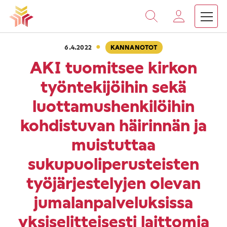
›
›
Vieritä
Etusivu
Ajankohtaista
AKI tuomitsee kirkon työnt
sisältöön
·
6.4.2022
KANNANOTOT
AKI tuomitsee kirkon
työntekijöihin sekä
luottamushenkilöihin
kohdistuvan häirinnän ja
muistuttaa
sukupuoliperusteisten
työjärjestelyjen olevan
jumalanpalveluksissa
yksiselitteisesti laittomia