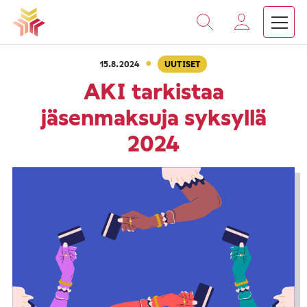
›
›
Vieritä
Etusivu
Ajankohtaista
AKI tarkistaa jäsenmaksuj
sisältöön
·
15.8.2024
UUTISET
AKI tarkistaa
jäsenmaksuja syksyllä
2024