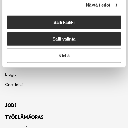
Jäsenmaksujen työnantajaperintä
Näytä tiedot
Jäsentietojen päivittäminen
Matkalaskut
Salli kaikki
Salli valinta
AJANKOHTAISTA
Tapahtumakalenteri
Kiellä
Uutiset
Blogit
Crux-lehti
JOBI
TYÖELÄMÄOPAS