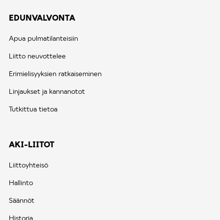
EDUNVALVONTA
Apua pulmatilanteisiin
Liitto neuvottelee
Erimielisyyksien ratkaiseminen
Linjaukset ja kannanotot
Tutkittua tietoa
AKI-LIITOT
Liittoyhteisö
Hallinto
Säännöt
Historia