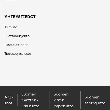
YHTEYSTIEDOT
Toimisto
Luottamusjohto
Laskutustiedot
Tietosuojaseloste
Suomen
Suomen
AKI-
Suomen
Kanttori-
kirkon
liitot
teologiliitto
urkuriliitto
pappisliitto