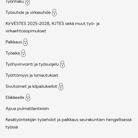
Työnhaku
Työsuhde ja virkasuhde
KirVESTES 2025-2028, KJTES sekä muut työ- ja
virkaehtosopimukset
Palkkaus
Työaika
Työhyvinvointi ja työsuojelu
Työttömyys ja lomautukset
Sivutoimet ja kilpailukiellot
Eläkkeelle
Apua pulmatilanteisiin
Kesätyöntekijän työehdot ja palkkaus seurakuntien hengellisessä
työssä