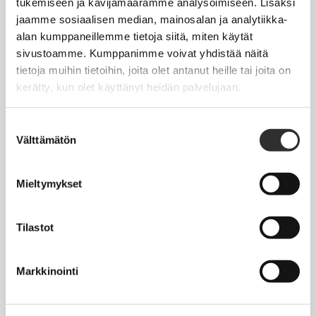
tukemiseen ja kävijämäärämme analysoimiseen. Lisäksi
AKI-liitot
jaamme sosiaalisen median, mainosalan ja analytiikka-
Rautatieläisenkatu 6,
alan kumppaneillemme tietoja siitä, miten käytät
00520 Helsinki
sivustoamme. Kumppanimme voivat yhdistää näitä
tietoja muihin tietoihin, joita olet antanut heille tai joita on
kerätty, kun olet käyttänyt heidän palvelujaan.
puh. (09) 4270 1503
toimisto@akiliitot.fi
Suostumuksen
Välttämätön
valinta
Seuraa meitä somessa:
Mieltymykset
Tilastot
JÄSENYYS
Henkilöjäsenyys
Markkinointi
Liittojäsenyys