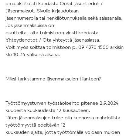
oma.akiliitot.fi
kohdasta
Omat jäsentiedot /
Jäsenmaksut
. Sivulle kirjaudutaan
jäsennumerolla tai henkilötunnuksella sekä salasanalla.
Jos jäsenmaksuissa on
puutteita, laita toimistoon viesti kohdasta
Yhteydenotot / Ota yhteyttä jäsenasiassa
.
Voit myös soittaa toimistoon p. 09 4270 1500 arkisin
klo 10–14 välisenä aikana.
Miksi tarkistamme jäsenmaksujen tilanteen?
Työttömyysturvan työssäoloehto pitenee 2.9.2024
kuudesta kuukaudesta 12 kuukauteen.
Täten jäsenmaksujen tulee olla kunnossa mahdollista
työttömyyttä edeltävän 12
kuukauden ajalta, jotta työttömälle voidaan muiden