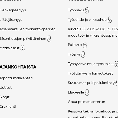
Henkilöjäsenyys
Työnhaku
Liittojäsenyys
Työsuhde ja virkasuhde
Jäsenmaksujen työnantajaperintä
KirVESTES 2025-2028, KJTES
muut työ- ja virkaehtosopimu
Jäsentietojen päivittäminen
Palkkaus
Matkalaskut
Työaika
Työhyvinvointi ja työsuojelu
AJANKOHTAISTA
Työttömyys ja lomautukset
Tapahtumakalenteri
Sivutoimet ja kilpailukiellot
Uutiset
Eläkkeelle
Blogit
Apua pulmatilanteisiin
Crux-lehti
Kesätyöntekijän työehdot ja 
seurakuntien hengellisessä ty