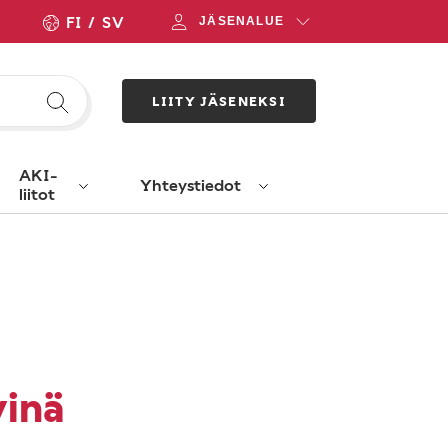
FI
SV
JÄSENALUE
LIITY JÄSENEKSI
AKI-
Yhteystiedot
liitot
vinä