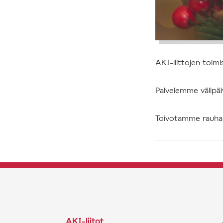
AKI-liittojen toimi
Palvelemme välipäiv
Toivotamme rauhall
AKI-liitot