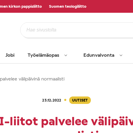
men kirkon pappisliitto
Suomen teologiliitto
Jobi
Työelämäopas
Edunvalvonta
palvelee välipäivinä normaalisti
·
23.12.2022
UUTISET
-liitot palvelee välipäi