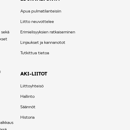
Apua pulmatilanteisiin
Liitto neuvottelee
 sekä
Erimielisyyksien ratkaiseminen
kset
Linjaukset ja kannanotot
Tutkittua tietoa
AKI-LIITOT
Liittoyhteisö
Hallinto
Säännöt
Historia
palkkaus
össä