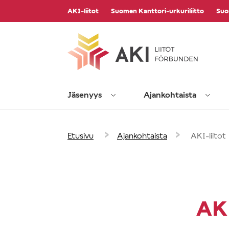
Vieritä
AKI-liitot
Suomen Kanttori-urkuriliitto
Suo
sisältöön
Jäsenyys
Ajankohtaista
›
›
Etusivu
Ajankohtaista
AKI-liitot 
AKI