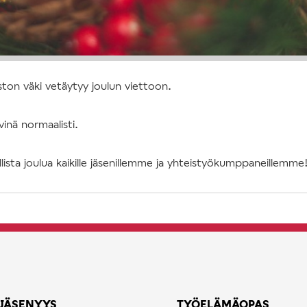
ston väki vetäytyy joulun viettoon.
inä normaalisti.
ista joulua kaikille jäsenillemme ja yhteistyökumppaneillemme
JÄSENYYS
TYÖELÄMÄOPAS