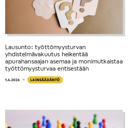
Lausunto: työttömyysturvan
yhdistelmävakuutus heikentää
apurahansaajan asemaa ja monimutkaistaa
työttömyysturvaa entisestään
·
1.4.2026
LAINSÄÄDÄNTÖ