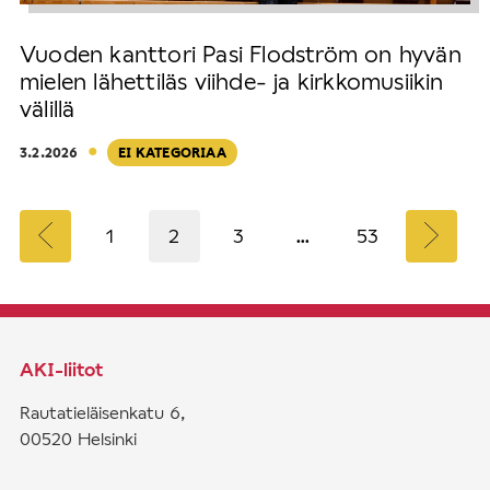
Vuoden kanttori Pasi Flodström on hyvän
mielen lähettiläs viihde- ja kirkkomusiikin
välillä
·
3.2.2026
EI KATEGORIAA
A
1
2
3
…
53
r
t
i
k
AKI-liitot
k
e
Rautatieläisenkatu 6,
l
00520 Helsinki
i