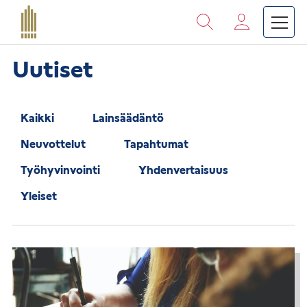
Vieritä
sisältöön
›
›
Etusivu
Suomen Kanttori-urkuriliitto
Ajankohta
Uutiset
Kaikki
Lainsäädäntö
Neuvottelut
Tapahtumat
Työhyvinvointi
Yhdenvertaisuus
Yleiset