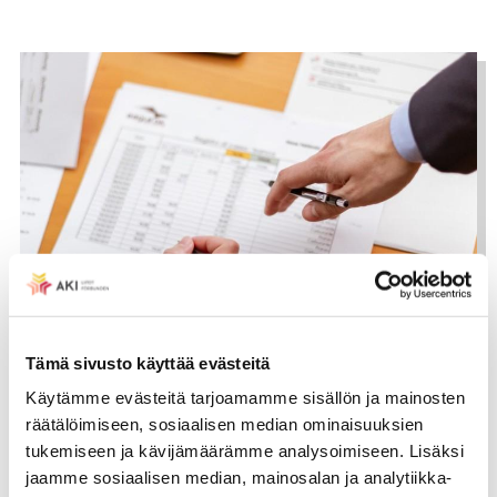
Tämä sivusto käyttää evästeitä
Työntekijöitä ei tule saattaa eriarvoiseen
Käytämme evästeitä tarjoamamme sisällön ja mainosten
asemaan työnantajan koon perusteella
räätälöimiseen, sosiaalisen median ominaisuuksien
·
tukemiseen ja kävijämäärämme analysoimiseen. Lisäksi
8.10.2018
KANNANOTOT
jaamme sosiaalisen median, mainosalan ja analytiikka-