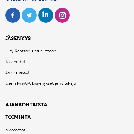
i
v
u
t
u
JÄSENYYS
s
Liity Kanttori-urkuriliittoon!
Jäsenedut
Jäsenmaksut
Usein kysytyt kysymykset ja valtakirja
AJANKOHTAISTA
TOIMINTA
Alaosastot