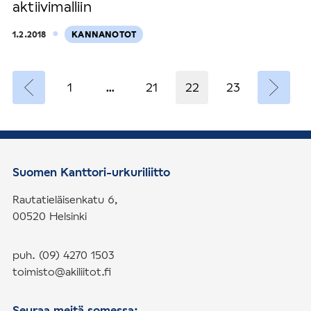
aktiivimalliin
·
1.2.2018
KANNANOTOT
A
1
…
21
22
23
r
t
i
k
Suomen Kanttori-urkuriliitto
k
e
Rautatieläisenkatu 6,
l
00520 Helsinki
i
e
puh. (09) 4270 1503
n
toimisto@akiliitot.fi
s
Seuraa meitä somessa: