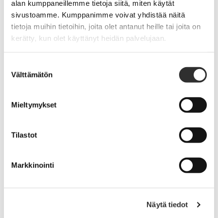
alan kumppaneillemme tietoja siitä, miten käytät
sivustoamme. Kumppanimme voivat yhdistää näitä
tietoja muihin tietoihin, joita olet antanut heille tai joita on
kerätty, kun olet käyttänyt heidän palvelujaan.
Suostumuksen
Välttämätön
valinta
Mieltymykset
Tilastot
Markkinointi
AKIn kannanotto hallituksen esitykseen
uudeksi työaikalaiksi
Näytä tiedot
·
27.9.2018
KANNANOTOT