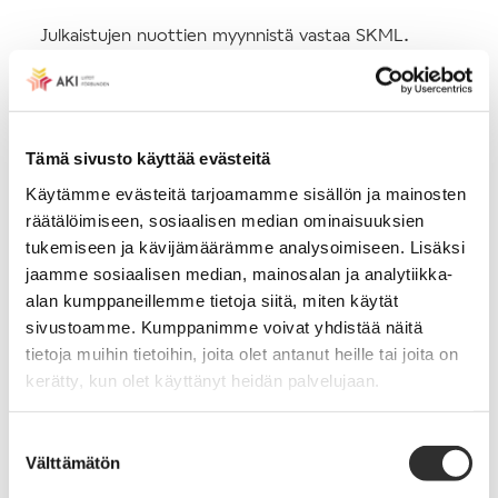
Julkaistujen nuottien myynnistä vastaa SKML.
Täältä löytyy
Canto-kustannuksen nuottikauppa
.
Kirkkohallitus
Tämä sivusto käyttää evästeitä
Liitto on mukana järjestämässä valtakunnallisia
Kanttoripäiviä, joista päävastuun kantaa
Käytämme evästeitä tarjoamamme sisällön ja mainosten
Kirkkohallituksen jumalanpalveluksen ja
räätälöimiseen, sosiaalisen median ominaisuuksien
musiikkitoiminnan yksikkö. Viimeisimmät
tukemiseen ja kävijämäärämme analysoimiseen. Lisäksi
kanttoripäivät järjesettiin Vaasassa 4.-6.2.2025.
jaamme sosiaalisen median, mainosalan ja analytiikka-
alan kumppaneillemme tietoja siitä, miten käytät
sivustoamme. Kumppanimme voivat yhdistää näitä
Liitto on osallistunut kirkon musiikkijuhlien
tietoja muihin tietoihin, joita olet antanut heille tai joita on
järjestämiseen. Viimeisimmät Kirkon musiikkijuhlat
kerätty, kun olet käyttänyt heidän palvelujaan.
olivat Helsingissä 19-21.5.2017. Kirkon musiikkijuhlia
ovat olleet järjestämässä Kirkkohallitus, Suomen
Suostumuksen
Kanttori-urkuriliitto, Suomen kirkkomusiikkiliitto
Välttämätön
valinta
sekä Kirkkopalvelut yhdessä paikallisen seurakunnan
tai seurakuntayhtymän kanssa. Toukokuussa 2024