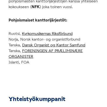
pohjoismaisten kanttorijärjestöjen kanssa yhteiseen
kokoukseen (
NFK
) joka toinen vuosi.
Pohjoismaiset kanttorijärjestöt:
Ruotsi,
Kyrkomusikernas Riksförbund
Norja, Norsk kantor- og organistforbund
Tanska,
Dansk Organist og Kantor Samfund
Tanska,
FORENINGEN AF PRÆLIMINÆRE
ORGANISTER
Islanti, FOA
Yhteistyökumppanit