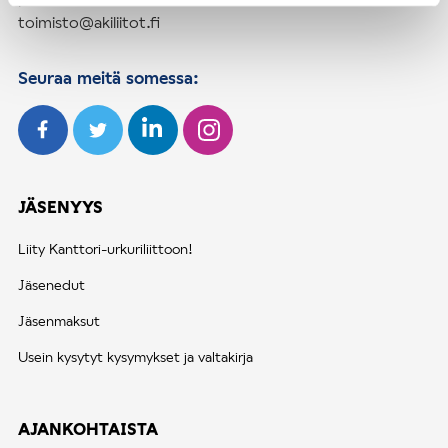
toimisto@akiliitot.fi
Seuraa meitä somessa:
JÄSENYYS
Liity Kanttori-urkuriliittoon!
Jäsenedut
Jäsenmaksut
Usein kysytyt kysymykset ja valtakirja
AJANKOHTAISTA