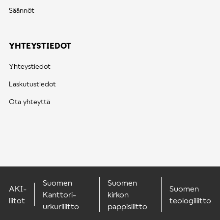
Säännöt
YHTEYSTIEDOT
Yhteystiedot
Laskutustiedot
Ota yhteyttä
Suomen
Suomen
AKI-
Suomen
Kanttori-
kirkon
liitot
teologiliitto
urkuriliitto
pappisliitto