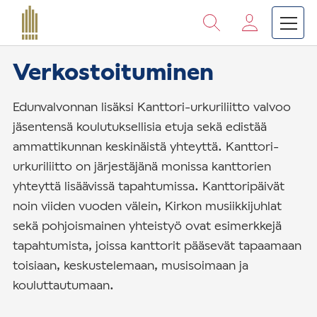
Vieritä
sisältöön
›
›
Etusivu
Suomen Kanttori-urkuriliitto
Toiminta
Verkostoituminen
Edunvalvonnan lisäksi Kanttori-urkuriliitto valvoo
jäsentensä koulutuksellisia etuja sekä edistää
ammattikunnan keskinäistä yhteyttä. Kanttori-
urkuriliitto on järjestäjänä monissa kanttorien
yhteyttä lisäävissä tapahtumissa. Kanttoripäivät
noin viiden vuoden välein, Kirkon musiikkijuhlat
sekä pohjoismainen yhteistyö ovat esimerkkejä
tapahtumista, joissa kanttorit pääsevät tapaamaan
toisiaan, keskustelemaan, musisoimaan ja
kouluttautumaan.