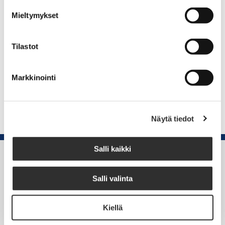
järjestettiin monialaiset Tampereella Kirkon juhlat,
Mieltymykset
joissa mukana oli useampia yhteistyökumppaneita.
Tilastot
Liitto kuuluu myös
Sibelius-seuraan
sekä
Suomen
musiikkineuvostoon
Markkinointi
Näytä tiedot
Salli kaikki
Suomen Kanttori-urkuriliitto
Salli valinta
Rautatieläisenkatu 6,
00520 Helsinki
Kiellä
puh. (09) 4270 1503