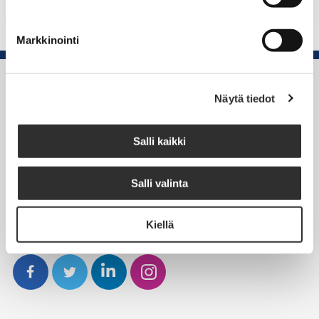
Markkinointi
Suomen Kanttori-urkuriliitto
Näytä tiedot
Rautatieläisenkatu 6,
00520 Helsinki
Salli kaikki
puh. (09) 4270 1503
Salli valinta
toimisto@akiliitot.fi
Kiellä
Seuraa meitä somessa: