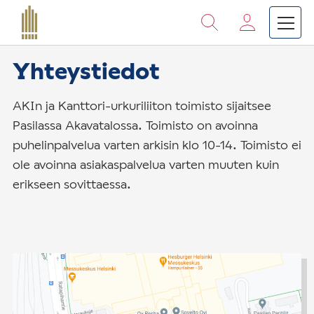
Vieritä
sisältöön
›
›
Etusivu
Suomen Kanttori-urkuriliitto
Yhteysti
Yhteystiedot
AKIn ja Kanttori-urkuriliiton toimisto sijaitsee
Pasilassa Akavatalossa. Toimisto on avoinna
puhelinpalvelua varten arkisin klo 10-14. Toimisto ei
ole avoinna asiakaspalvelua varten muuten kuin
erikseen sovittaessa.