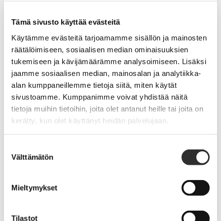
09 4270 1501
etunimi.sukunimi@akiliitot.fi
Tämä sivusto käyttää evästeitä
Käytämme evästeitä tarjoamamme sisällön ja mainosten
Tuuli Muraja
räätälöimiseen, sosiaalisen median ominaisuuksien
tukemiseen ja kävijämäärämme analysoimiseen. Lisäksi
ASIANTUNTIJA
jaamme sosiaalisen median, mainosalan ja analytiikka-
YTM, MUM, KIRKKOMUUSIKKO,
alan kumppaneillemme tietoja siitä, miten käytät
TYÖYHTEISÖSOVITTELIJA
sivustoamme. Kumppanimme voivat yhdistää näitä
tietoja muihin tietoihin, joita olet antanut heille tai joita on
kerätty, kun olet käyttänyt heidän palvelujaan.
Suomen Kanttori-urkuriliiton hallinto, kanttorien
Suostumuksen
ammatilliset asiat sekä opiskelijatyö
Välttämätön
valinta
Suomen teologiliiton hallinto
Mieltymykset
Tilastot