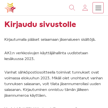
Vieritä
sisältöön
Kirjaudu sivustolle
Kirjautumalla pääset selaamaan jäsenalueen sisältöjä.
AKI:n verkkosivujen käyttäjähallinta uudistetaan
kesäkuussa 2023.
Vanhat sähköpostiosoitteella toimivat tunnukset ovat
voimassa elokuuhun 2023. Mikäli olet unohtanut vanhan
tunnuksen salasanan, voit tilata jäsennumerollasi uuden
salasanan. Kirjautuminen onnistuu tämän jälkeen
jäsennumeroa käyttäen.