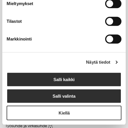
Mieltymykset
Matkalaskut
Tilastot
AJANKOHTAISTA
Markkinointi
Tapahtumakalenteri
Uutiset
Blogit
Näytä tiedot
Crux-lehti
Salli kaikki
JOBI
Salli valinta
TYÖELÄMÄOPAS
Kiellä
Työnhaku
Työsuhde ja virkasuhde