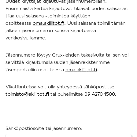
Uudet käyttäjät kirjautuvat jäsennumerollaan.
Ensimmäistä kertaa kirjautuvat tilaavat uuden salasanan
tilaa uusi salasana -toimintoa käyttäen
osoitteessa
oma.akiliitot.fi
. Uusi salasana toimii tämän
jälkeen jäsennumeron kanssa kirjautuessa
verkkosivuillamme.
Jäsennumero löytyy Crux-lehden takasivulta tai sen voi
selvittää kirjautumalla uuden jäsenrekisterimme
jäsenportaaliin osoitteessa
oma.akiliitot.fi
.
Vikatilanteissa voit olla yhteydessä sähköpostitse
toimisto@akiliitot.fi
tai puhelimitse
09 4270 1500
.
Sähköpostiosoite tai jäsennumero: