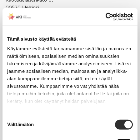
00520 Helsinki
puh. (09) 4270 1503
toimisto@akiliitot.fi
Tämä sivusto käyttää evästeitä
Käytämme evästeitä tarjoamamme sisällön ja mainosten
Seuraa meitä somessa:
räätälöimiseen, sosiaalisen median ominaisuuksien
tukemiseen ja kävijämäärämme analysoimiseen. Lisäksi
jaamme sosiaalisen median, mainosalan ja analytiikka-
alan kumppaneillemme tietoja siitä, miten käytät
sivustoamme. Kumppanimme voivat yhdistää näitä
JÄSENYYS
tietoja muihin tietoihin, joita olet antanut heille tai joita on
kerätty, kun olet käyttänyt heidän palvelujaan.
Henkilöjäsenyys
Liittojäsenyys
Suostumuksen
Välttämätön
Jäsenmaksujen työnantajaperintä
valinta
Jäsentietojen päivittäminen