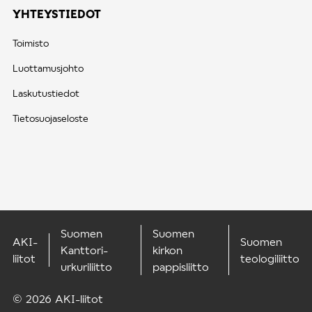
YHTEYSTIEDOT
Toimisto
Luottamusjohto
Laskutustiedot
Tietosuojaseloste
Suomen
Suomen
AKI-
Suomen
Kanttori-
kirkon
liitot
teologiliitto
urkuriliitto
pappisliitto
© 2026 AKI-liitot