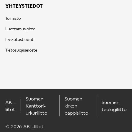
YHTEYSTIEDOT
Toimisto
Luottamusjohto
Laskutustiedot
Tietosuojaseloste
Suomen
Suomen
AKI-
Suomen
Kanttori-
kirkon
liitot
teologiliitto
urkuriliitto
pappisliitto
© 2026 AKI-liitot