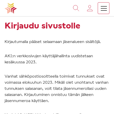
Vieritä
sisältöön
Kirjaudu sivustolle
Kirjautumalla pääset selaamaan jäsenalueen sisältöjä.
AKI:n verkkosivujen käyttäjähallinta uudistetaan
kesäkuussa 2023.
Vanhat sähköpostiosoitteella toimivat tunnukset ovat
voimassa elokuuhun 2023. Mikäli olet unohtanut vanhan
tunnuksen salasanan, voit tilata jäsennumerollasi uuden
salasanan. Kirjautuminen onnistuu tämän jälkeen
jäsennumeroa käyttäen.