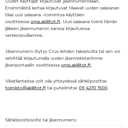
Uudet käyttäjät kirjautuvat jäsennumerollaan.
Ensimmäistä kertaa kirjautuvat tilaavat uuden salasanan
tilaa uusi salasana -toimintoa käyttäen
osoitteessa
oma.akiliitot.fi
. Uusi salasana toimii tämän
jälkeen jäsennumeron kanssa kirjautuessa
verkkosivuillamme.
Jäsennumero löytyy Crux-lehden takasivulta tai sen voi
selvittää kirjautumalla uuden jäsenrekisterimme
jäsenportaaliin osoitteessa
oma.akiliitot.fi
.
Vikatilanteissa voit olla yhteydessä sähköpostitse
toimisto@akiliitot.fi
tai puhelimitse
09 4270 1500
.
Sähköpostiosoite tai jäsennumero: