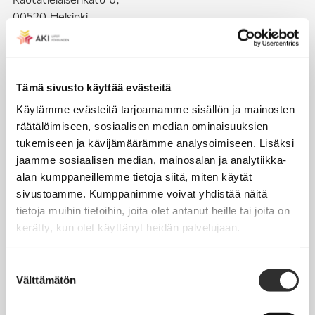
00520 Helsinki
puh. (09) 4270 1503
toimisto@akiliitot.fi
Tämä sivusto käyttää evästeitä
Käytämme evästeitä tarjoamamme sisällön ja mainosten
Seuraa meitä somessa:
räätälöimiseen, sosiaalisen median ominaisuuksien
tukemiseen ja kävijämäärämme analysoimiseen. Lisäksi
jaamme sosiaalisen median, mainosalan ja analytiikka-
alan kumppaneillemme tietoja siitä, miten käytät
sivustoamme. Kumppanimme voivat yhdistää näitä
JÄSENYYS
tietoja muihin tietoihin, joita olet antanut heille tai joita on
kerätty, kun olet käyttänyt heidän palvelujaan.
Henkilöjäsenyys
Liittojäsenyys
Suostumuksen
Välttämätön
Jäsenmaksujen työnantajaperintä
valinta
Jäsentietojen päivittäminen