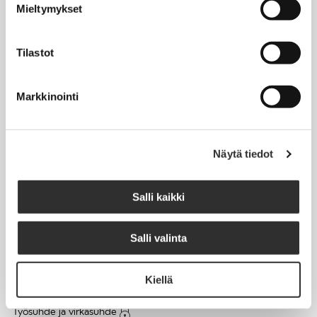
Mieltymykset
Matkalaskut
Tilastot
AJANKOHTAISTA
Markkinointi
Tapahtumakalenteri
Uutiset
Blogit
Näytä tiedot
Crux-lehti
Salli kaikki
JOBI
Salli valinta
TYÖELÄMÄOPAS
Kiellä
Työnhaku
Työsuhde ja virkasuhde