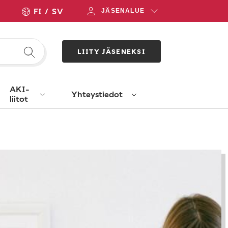
FI
SV
JÄSENALUE
LIITY JÄSENEKSI
AKI-
Yhteystiedot
liitot