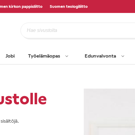
men kirkon pappisliitto
Suomen teologiliitto
Jobi
Työelämäopas
Edunvalvonta
ustolle
isältöjä.