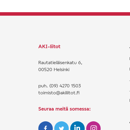
AKI-liitot
Rautatieläisenkatu 6,
00520 Helsinki
puh. (09) 4270 1503
toimisto@akiliitot.fi
Seuraa meitä somessa: