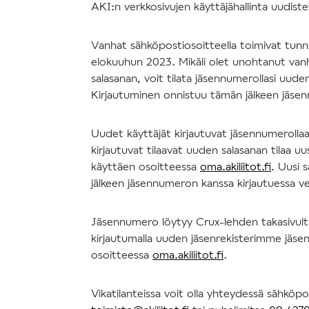
AKI:n verkkosivujen käyttäjähallinta uudis
Vanhat sähköpostiosoitteella toimivat tun
elokuuhun 2023. Mikäli olet unohtanut va
salasanan, voit tilata jäsennumerollasi uude
Kirjautuminen onnistuu tämän jälkeen jäse
Uudet käyttäjät kirjautuvat jäsennumerolla
kirjautuvat tilaavat uuden salasanan tilaa uu
käyttäen osoitteessa
oma.akiliitot.fi
. Uusi 
jälkeen jäsennumeron kanssa kirjautuessa v
Jäsennumero löytyy Crux-lehden takasivulta 
kirjautumalla uuden jäsenrekisterimme jäsen
osoitteessa
oma.akiliitot.fi
.
Vikatilanteissa voit olla yhteydessä sähköpo