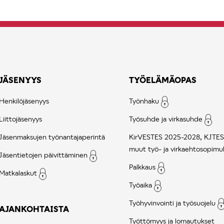
JÄSENYYS
TYÖELÄMÄOPAS
Henkilöjäsenyys
Työnhaku
Liittojäsenyys
Työsuhde ja virkasuhde
Jäsenmaksujen työnantajaperintä
KirVESTES 2025-2028, KJTES
muut työ- ja virkaehtosopimu
Jäsentietojen päivittäminen
Palkkaus
Matkalaskut
Työaika
Työhyvinvointi ja työsuojelu
AJANKOHTAISTA
Työttömyys ja lomautukset