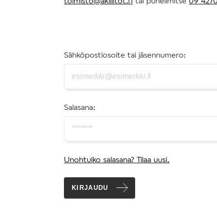
toimisto@akiliitot.fi
tai puhelimitse
09 4270
Sähköpostiosoite tai jäsennumero:
Salasana:
Unohtuiko salasana? Tilaa uusi.
KIRJAUDU