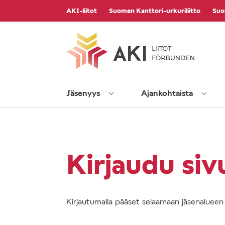
Vieritä
AKI-liitot
Suomen Kanttori-urkuriliitto
Suo
sisältöön
Jäsenyys
Ajankohtaista
Kirjaudu siv
Kirjautumalla pääset selaamaan jäsenalueen s