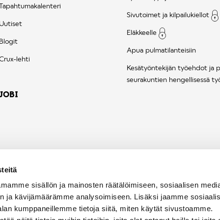
Tapahtumakalenteri
Sivutoimet ja kilpailukiellot
Uutiset
Eläkkeelle
Blogit
Apua pulmatilanteisiin
Crux-lehti
Kesätyöntekijän työehdot ja 
seurakuntien hengellisessä ty
JOBI
teitä
mamme sisällön ja mainosten räätälöimiseen, sosiaalisen medi
n ja kävijämäärämme analysoimiseen. Lisäksi jaamme sosiaali
alan kumppaneillemme tietoja siitä, miten käytät sivustoamme.