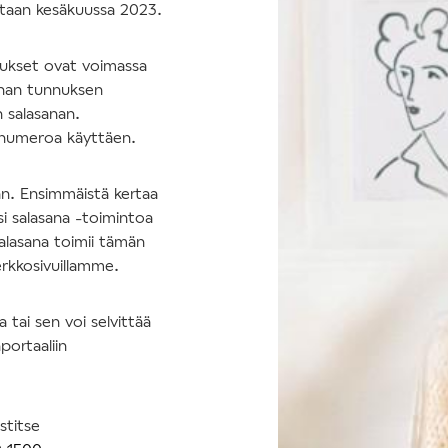
tetaan kesäkuussa 2023.
nukset ovat voimassa
nhan tunnuksen
n salasanan.
nnumeroa käyttäen.
an. Ensimmäistä kertaa
si salasana -toimintoa
salasana toimii tämän
erkkosivuillamme.
tai sen voi selvittää
portaaliin
stitse