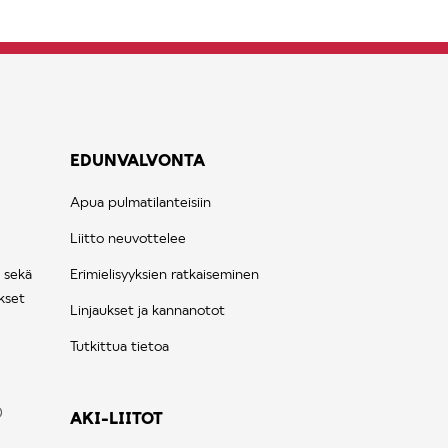
EDUNVALVONTA
Apua pulmatilanteisiin
Liitto neuvottelee
 sekä
Erimielisyyksien ratkaiseminen
kset
Linjaukset ja kannanotot
Tutkittua tietoa
AKI-LIITOT