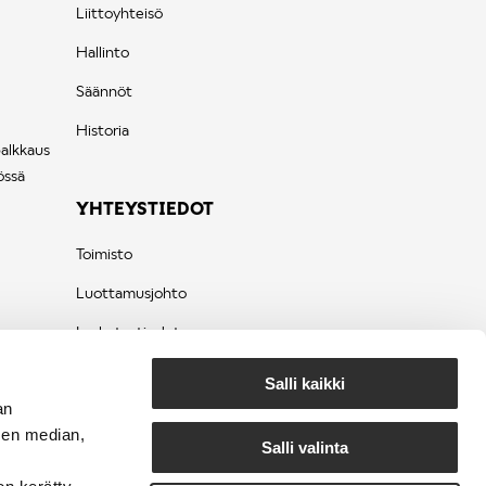
Liittoyhteisö
Hallinto
Säännöt
Historia
palkkaus
össä
YHTEYSTIEDOT
Toimisto
Luottamusjohto
Laskutustiedot
Tietosuojaseloste
Salli kaikki
an
sen median,
Salli valinta