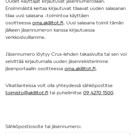
Uudet käyttäjät kirjautuvat jäsennumerollaan.
Ensimmäistä kertaa kirjautuvat tilaavat uuden salasanan
tilaa uusi salasana -toimintoa käyttäen
osoitteessa
oma.akiliitot.fi
. Uusi salasana toimii tämän
jälkeen jäsennumeron kanssa kirjautuessa
verkkosivuillamme.
Jäsennumero löytyy Crux-lehden takasivulta tai sen voi
selvittää kirjautumalla uuden jäsenrekisterimme
jäsenportaaliin osoitteessa
oma.akiliitot.fi
.
Vikatilanteissa voit olla yhteydessä sähköpostitse
toimisto@akiliitot.fi
tai puhelimitse
09 4270 1500
.
Sähköpostiosoite tai jäsennumero: