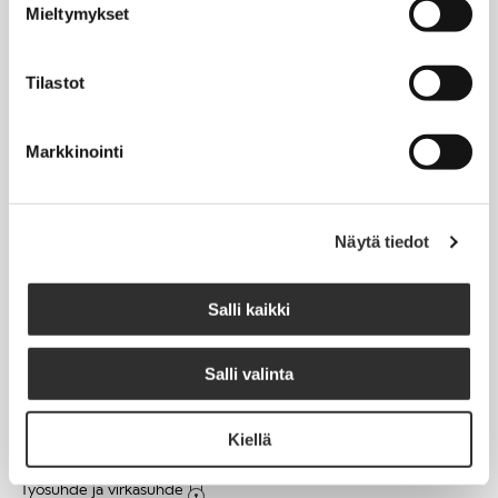
Mieltymykset
Matkalaskut
Tilastot
AJANKOHTAISTA
Markkinointi
Tapahtumakalenteri
Uutiset
Blogit
Näytä tiedot
Crux-lehti
Salli kaikki
JOBI
Salli valinta
TYÖELÄMÄOPAS
Kiellä
Työnhaku
Työsuhde ja virkasuhde