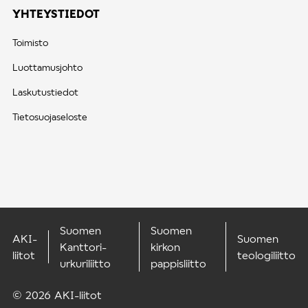
YHTEYSTIEDOT
Toimisto
Luottamusjohto
Laskutustiedot
Tietosuojaseloste
Suomen
Suomen
AKI-
Suomen
Kanttori-
kirkon
liitot
teologiliitto
urkuriliitto
pappisliitto
© 2026 AKI-liitot