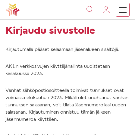
Vieritä
sisältöön
Kirjaudu sivustolle
Kirjautumalla pääset selaamaan jäsenalueen sisältöjä.
AKI:n verkkosivujen käyttäjähallinta uudistetaan
kesäkuussa 2023.
Vanhat sähköpostiosoitteella toimivat tunnukset ovat
voimassa elokuuhun 2023. Mikäli olet unohtanut vanhan
tunnuksen salasanan, voit tilata jäsennumerollasi uuden
salasanan. Kirjautuminen onnistuu tämän jälkeen
jäsennumeroa käyttäen.