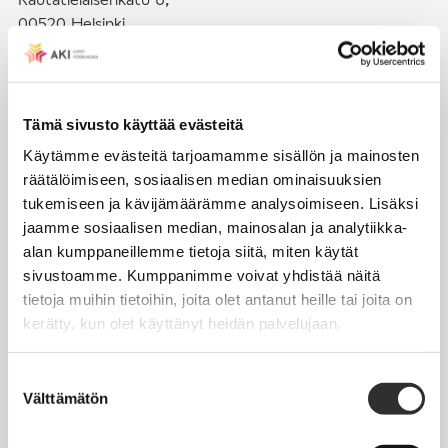
00520 Helsinki
puh. (09) 4270 1503
toimisto@akiliitot.fi
Tämä sivusto käyttää evästeitä
Käytämme evästeitä tarjoamamme sisällön ja mainosten
Seuraa meitä somessa:
räätälöimiseen, sosiaalisen median ominaisuuksien
tukemiseen ja kävijämäärämme analysoimiseen. Lisäksi
jaamme sosiaalisen median, mainosalan ja analytiikka-
alan kumppaneillemme tietoja siitä, miten käytät
sivustoamme. Kumppanimme voivat yhdistää näitä
JÄSENYYS
tietoja muihin tietoihin, joita olet antanut heille tai joita on
kerätty, kun olet käyttänyt heidän palvelujaan.
Henkilöjäsenyys
Liittojäsenyys
Suostumuksen
Välttämätön
Jäsenmaksujen työnantajaperintä
valinta
Jäsentietojen päivittäminen