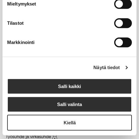
Mieltymykset
Matkalaskut
Tilastot
AJANKOHTAISTA
Markkinointi
Tapahtumakalenteri
Uutiset
Blogit
Näytä tiedot
Crux-lehti
Salli kaikki
JOBI
Salli valinta
TYÖELÄMÄOPAS
Kiellä
Työnhaku
Työsuhde ja virkasuhde