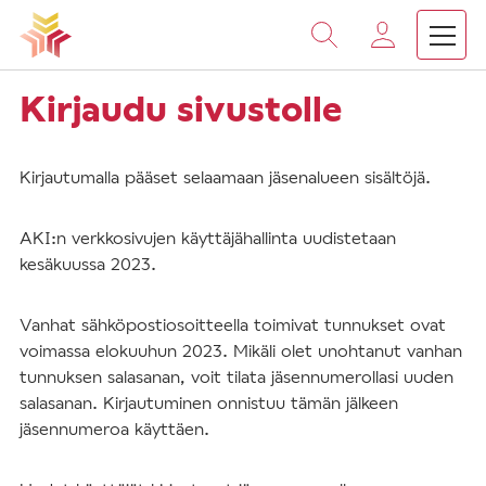
Vieritä
sisältöön
Kirjaudu sivustolle
Kirjautumalla pääset selaamaan jäsenalueen sisältöjä.
AKI:n verkkosivujen käyttäjähallinta uudistetaan
kesäkuussa 2023.
Vanhat sähköpostiosoitteella toimivat tunnukset ovat
voimassa elokuuhun 2023. Mikäli olet unohtanut vanhan
tunnuksen salasanan, voit tilata jäsennumerollasi uuden
salasanan. Kirjautuminen onnistuu tämän jälkeen
jäsennumeroa käyttäen.