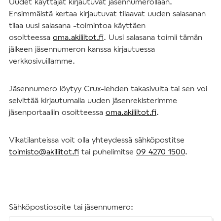
Uudet käyttäjät kirjautuvat jäsennumerollaan.
Ensimmäistä kertaa kirjautuvat tilaavat uuden salasanan
tilaa uusi salasana -toimintoa käyttäen
osoitteessa
oma.akiliitot.fi
. Uusi salasana toimii tämän
jälkeen jäsennumeron kanssa kirjautuessa
verkkosivuillamme.
Jäsennumero löytyy Crux-lehden takasivulta tai sen voi
selvittää kirjautumalla uuden jäsenrekisterimme
jäsenportaaliin osoitteessa
oma.akiliitot.fi
.
Vikatilanteissa voit olla yhteydessä sähköpostitse
toimisto@akiliitot.fi
tai puhelimitse
09 4270 1500
.
Sähköpostiosoite tai jäsennumero: