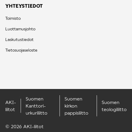
YHTEYSTIEDOT
Toimisto
Luottamusjohto
Laskutustiedot
Tietosuojaseloste
Suomen
Suomen
AKI-
Suomen
Kanttori-
kirkon
liitot
teologiliitto
urkuriliitto
pappisliitto
© 2026 AKI-liitot