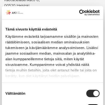
00520 Helsinki
puh. (09) 4270 1503
toimisto@akiliitot.fi
Tämä sivusto käyttää evästeitä
Käytämme evästeitä tarjoamamme sisällön ja mainosten
Seuraa meitä somessa:
räätälöimiseen, sosiaalisen median ominaisuuksien
tukemiseen ja kävijämäärämme analysoimiseen. Lisäksi
jaamme sosiaalisen median, mainosalan ja analytiikka-
alan kumppaneillemme tietoja siitä, miten käytät
sivustoamme. Kumppanimme voivat yhdistää näitä
JÄSENYYS
tietoja muihin tietoihin, joita olet antanut heille tai joita on
kerätty, kun olet käyttänyt heidän palvelujaan.
Henkilöjäsenyys
Liittojäsenyys
Suostumuksen
Välttämätön
Jäsenmaksujen työnantajaperintä
valinta
Jäsentietojen päivittäminen