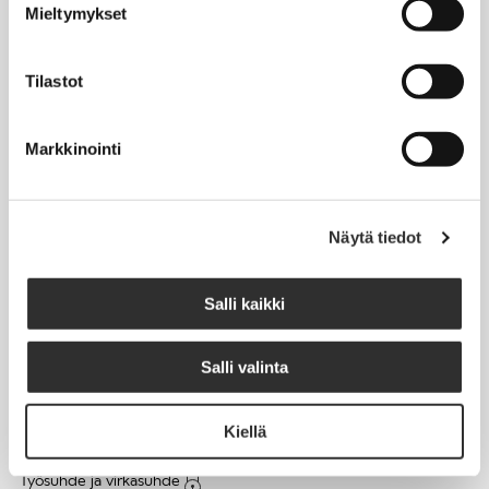
Mieltymykset
Matkalaskut
Tilastot
AJANKOHTAISTA
Markkinointi
Tapahtumakalenteri
Uutiset
Blogit
Näytä tiedot
Crux-lehti
Salli kaikki
JOBI
Salli valinta
TYÖELÄMÄOPAS
Kiellä
Työnhaku
Työsuhde ja virkasuhde