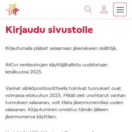
Vieritä
sisältöön
Kirjaudu sivustolle
Kirjautumalla pääset selaamaan jäsenalueen sisältöjä.
AKI:n verkkosivujen käyttäjähallinta uudistetaan
kesäkuussa 2023.
Vanhat sähköpostiosoitteella toimivat tunnukset ovat
voimassa elokuuhun 2023. Mikäli olet unohtanut vanhan
tunnuksen salasanan, voit tilata jäsennumerollasi uuden
salasanan. Kirjautuminen onnistuu tämän jälkeen
jäsennumeroa käyttäen.