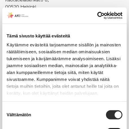
00520 Helsinki
puh. (09) 4270 1503
toimisto@akiliitot.fi
Tämä sivusto käyttää evästeitä
Käytämme evästeitä tarjoamamme sisällön ja mainosten
Seuraa meitä somessa:
räätälöimiseen, sosiaalisen median ominaisuuksien
tukemiseen ja kävijämäärämme analysoimiseen. Lisäksi
jaamme sosiaalisen median, mainosalan ja analytiikka-
alan kumppaneillemme tietoja siitä, miten käytät
sivustoamme. Kumppanimme voivat yhdistää näitä
JÄSENYYS
tietoja muihin tietoihin, joita olet antanut heille tai joita on
kerätty, kun olet käyttänyt heidän palvelujaan.
Henkilöjäsenyys
Liittojäsenyys
Suostumuksen
Välttämätön
Jäsenmaksujen työnantajaperintä
valinta
Jäsentietojen päivittäminen