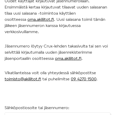
Uudet käyttäjät kirjautuvat jäsennumerollaan.
Ensimmäistä kertaa kirjautuvat tilaavat uuden salasanan
tilaa uusi salasana -toimintoa käyttäen
osoitteessa
oma.akiliitot.fi
. Uusi salasana toimii tämän
jälkeen jäsennumeron kanssa kirjautuessa
verkkosivuillamme.
Jäsennumero löytyy Crux-lehden takasivulta tai sen voi
selvittää kirjautumalla uuden jäsenrekisterimme
jäsenportaaliin osoitteessa
oma.akiliitot.fi
.
Vikatilanteissa voit olla yhteydessä sähköpostitse
toimisto@akiliitot.fi
tai puhelimitse
09 4270 1500
.
Sähköpostiosoite tai jäsennumero: