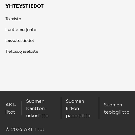
YHTEYSTIEDOT
Toimisto
Luottamusjohto
Laskutustiedot
Tietosuojaseloste
Suomen
Suomen
AKI-
Suomen
Kanttori-
kirkon
liitot
teologiliitto
urkuriliitto
pappisliitto
© 2026 AKI-liitot