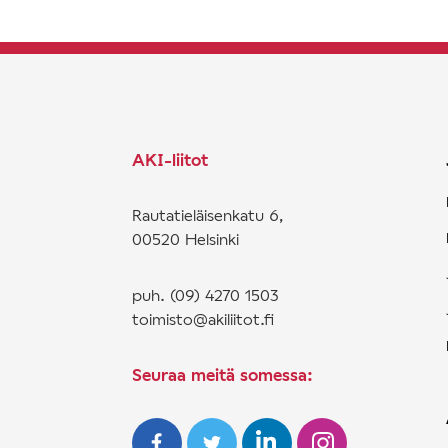
AKI-liitot
Rautatieläisenkatu 6,
00520 Helsinki
puh. (09) 4270 1503
toimisto@akiliitot.fi
Seuraa meitä somessa: