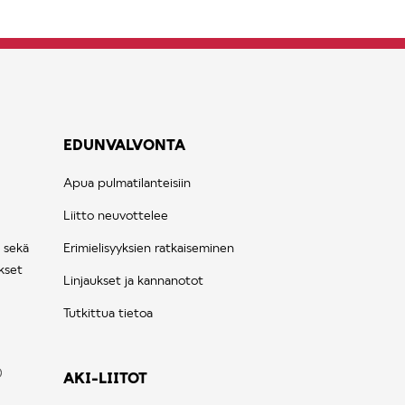
EDUNVALVONTA
Apua pulmatilanteisiin
Liitto neuvottelee
 sekä
Erimielisyyksien ratkaiseminen
kset
Linjaukset ja kannanotot
Tutkittua tietoa
AKI-LIITOT