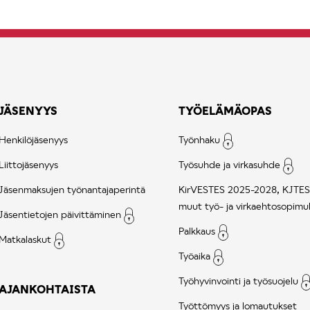
JÄSENYYS
TYÖELÄMÄOPAS
Henkilöjäsenyys
Työnhaku
Liittojäsenyys
Työsuhde ja virkasuhde
Jäsenmaksujen työnantajaperintä
KirVESTES 2025-2028, KJTES
muut työ- ja virkaehtosopimu
Jäsentietojen päivittäminen
Palkkaus
Matkalaskut
Työaika
Työhyvinvointi ja työsuojelu
AJANKOHTAISTA
Työttömyys ja lomautukset