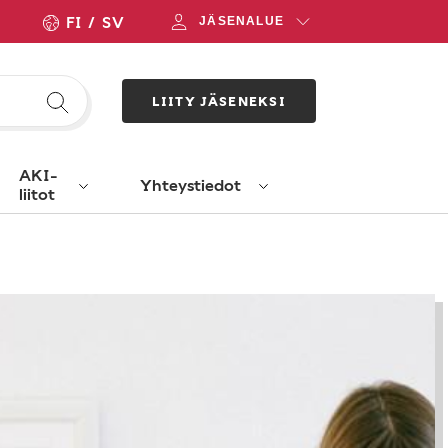
FI
SV
JÄSENALUE
LIITY JÄSENEKSI
AKI-
Yhteystiedot
liitot