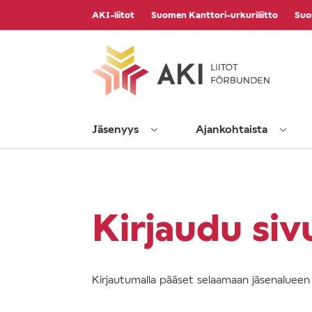
Vieritä
AKI-liitot
Suomen Kanttori-urkuriliitto
Suo
sisältöön
Jäsenyys
Ajankohtaista
Kirjaudu siv
Kirjautumalla pääset selaamaan jäsenalueen s