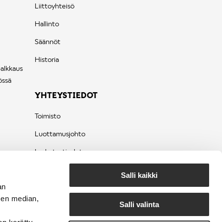
Liittoyhteisö
Hallinto
Säännöt
Historia
palkkaus
össä
YHTEYSTIEDOT
Toimisto
Luottamusjohto
Laskutustiedot
Tietosuojaseloste
Salli kaikki
an
sen median,
Salli valinta