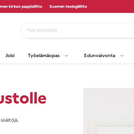
men kirkon pappisliitto
Suomen teologiliitto
Jobi
Työelämäopas
Edunvalvonta
ustolle
isältöjä.