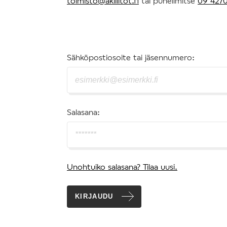
toimisto@akiliitot.fi
tai puhelimitse
09 4270
Sähköpostiosoite tai jäsennumero:
Salasana:
Unohtuiko salasana? Tilaa uusi.
KIRJAUDU