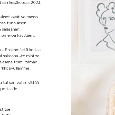
tetaan kesäkuussa 2023.
nukset ovat voimassa
nhan tunnuksen
n salasanan.
nnumeroa käyttäen.
an. Ensimmäistä kertaa
si salasana -toimintoa
salasana toimii tämän
erkkosivuillamme.
tai sen voi selvittää
portaaliin
stitse