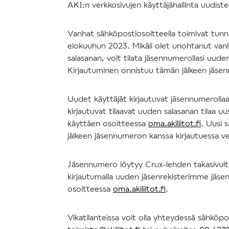
AKI:n verkkosivujen käyttäjähallinta uudis
Vanhat sähköpostiosoitteella toimivat tun
elokuuhun 2023. Mikäli olet unohtanut va
salasanan, voit tilata jäsennumerollasi uude
Kirjautuminen onnistuu tämän jälkeen jäse
Uudet käyttäjät kirjautuvat jäsennumerolla
kirjautuvat tilaavat uuden salasanan tilaa uu
käyttäen osoitteessa
oma.akiliitot.fi
. Uusi 
jälkeen jäsennumeron kanssa kirjautuessa v
Jäsennumero löytyy Crux-lehden takasivulta 
kirjautumalla uuden jäsenrekisterimme jäsen
osoitteessa
oma.akiliitot.fi
.
Vikatilanteissa voit olla yhteydessä sähköpo