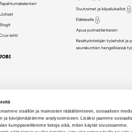
Tapahtumakalenteri
Sivutoimet ja kilpailukiellot
Uutiset
Eläkkeelle
Blogit
Apua pulmatilanteisiin
Crux-lehti
Kesätyöntekijän työehdot ja 
seurakuntien hengellisessä ty
JOBI
teitä
mamme sisällön ja mainosten räätälöimiseen, sosiaalisen medi
n ja kävijämäärämme analysoimiseen. Lisäksi jaamme sosiaali
alan kumppaneillemme tietoja siitä, miten käytät sivustoamme.