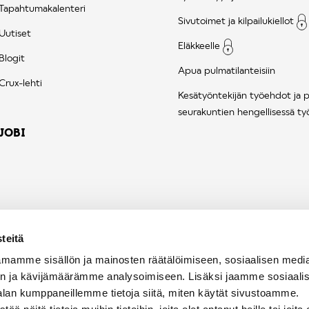
Tapahtumakalenteri
Sivutoimet ja kilpailukiellot
Uutiset
Eläkkeelle
Blogit
Apua pulmatilanteisiin
Crux-lehti
Kesätyöntekijän työehdot ja 
seurakuntien hengellisessä ty
JOBI
teitä
mamme sisällön ja mainosten räätälöimiseen, sosiaalisen medi
n ja kävijämäärämme analysoimiseen. Lisäksi jaamme sosiaali
alan kumppaneillemme tietoja siitä, miten käytät sivustoamme.