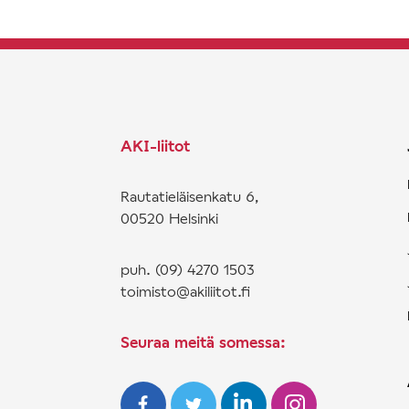
AKI-liitot
Rautatieläisenkatu 6,
00520 Helsinki
puh. (09) 4270 1503
toimisto@akiliitot.fi
Seuraa meitä somessa: