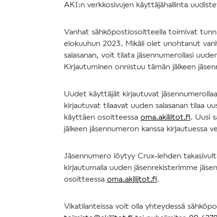
AKI:n verkkosivujen käyttäjähallinta uudis
Vanhat sähköpostiosoitteella toimivat tun
elokuuhun 2023. Mikäli olet unohtanut va
salasanan, voit tilata jäsennumerollasi uude
Kirjautuminen onnistuu tämän jälkeen jäse
Uudet käyttäjät kirjautuvat jäsennumerolla
kirjautuvat tilaavat uuden salasanan tilaa uu
käyttäen osoitteessa
oma.akiliitot.fi
. Uusi 
jälkeen jäsennumeron kanssa kirjautuessa v
Jäsennumero löytyy Crux-lehden takasivulta 
kirjautumalla uuden jäsenrekisterimme jäsen
osoitteessa
oma.akiliitot.fi
.
Vikatilanteissa voit olla yhteydessä sähköpo