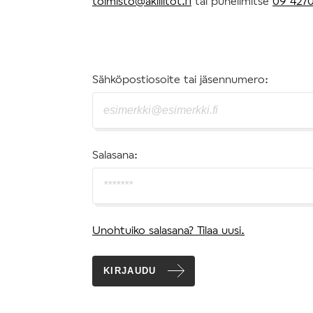
toimisto@akiliitot.fi
tai puhelimitse
09 4270
Sähköpostiosoite tai jäsennumero:
Salasana:
Unohtuiko salasana? Tilaa uusi.
KIRJAUDU