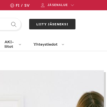
FI
SV
JÄSENALUE
LIITY JÄSENEKSI
AKI-
Yhteystiedot
liitot