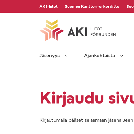
Vieritä
AKI-liitot
Suomen Kanttori-urkuriliitto
Suo
sisältöön
Jäsenyys
Ajankohtaista
Kirjaudu siv
Kirjautumalla pääset selaamaan jäsenalueen s