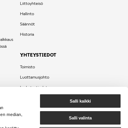
Liittoyhteisö
Hallinto
Säännöt
Historia
palkkaus
össä
YHTEYSTIEDOT
Toimisto
Luottamusjohto
Laskutustiedot
Tietosuojaseloste
Salli kaikki
an
sen median,
Salli valinta