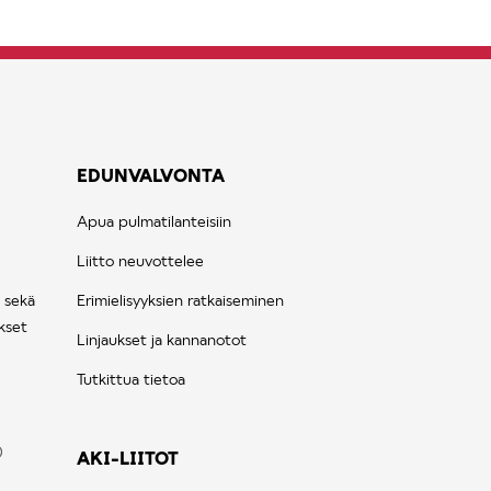
EDUNVALVONTA
Apua pulmatilanteisiin
Liitto neuvottelee
 sekä
Erimielisyyksien ratkaiseminen
kset
Linjaukset ja kannanotot
Tutkittua tietoa
AKI-LIITOT