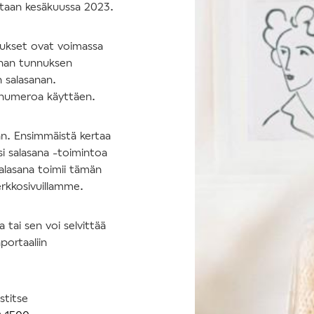
tetaan kesäkuussa 2023.
nukset ovat voimassa
nhan tunnuksen
n salasanan.
nnumeroa käyttäen.
an. Ensimmäistä kertaa
si salasana -toimintoa
salasana toimii tämän
erkkosivuillamme.
tai sen voi selvittää
portaaliin
stitse