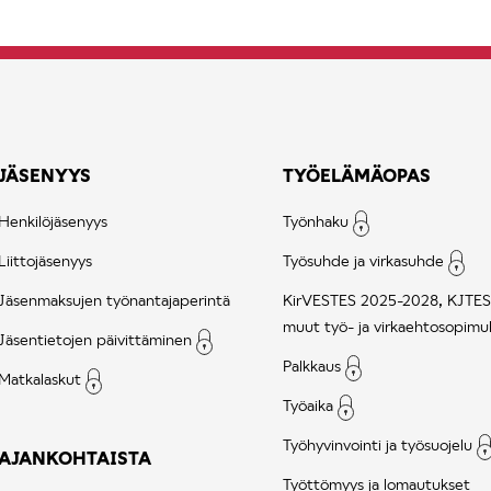
JÄSENYYS
TYÖELÄMÄOPAS
Henkilöjäsenyys
Työnhaku
Liittojäsenyys
Työsuhde ja virkasuhde
Jäsenmaksujen työnantajaperintä
KirVESTES 2025-2028, KJTES
muut työ- ja virkaehtosopimu
Jäsentietojen päivittäminen
Palkkaus
Matkalaskut
Työaika
Työhyvinvointi ja työsuojelu
AJANKOHTAISTA
Työttömyys ja lomautukset