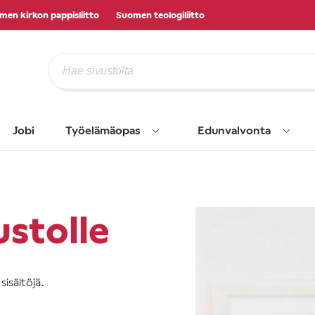
men kirkon pappisliitto
Suomen teologiliitto
Jobi
Työelämäopas
Edunvalvonta
ustolle
isältöjä.